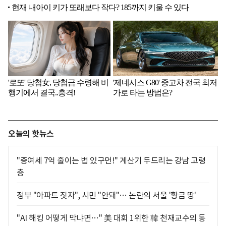
오늘의 핫뉴스
"증여세 7억 줄이는 법 있구먼!" 계산기 두드리는 강남 고령
층
정부 "아파트 짓자", 시민 "안돼"… 논란의 서울 '황금 땅'
"AI 해킹 어떻게 막냐면…" 美 대회 1위한 韓 천재교수의 통