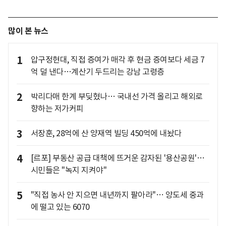
많이 본 뉴스
1
압구정현대, 직접 증여가 매각 후 현금 증여보다 세금 7
억 덜 낸다…계산기 두드리는 강남 고령층
2
박리다매 한계 부딪혔나… 국내선 가격 올리고 해외로
향하는 저가커피
3
서장훈, 28억에 산 양재역 빌딩 450억에 내놨다
4
[르포] 부동산 공급 대책에 뜨거운 감자된 '용산공원'…
시민들은 "녹지 지켜야"
5
"직접 농사 안 지으면 내년까지 팔아라"… 양도세 중과
에 떨고 있는 6070