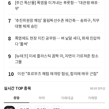
6
[주간 특산물] 폭염을 이겨내는 푸릇함… '대관령 배추·
무'
7
'추진위원장 해임' 올림픽선수촌 재건축… 송파구, 직무
대행 체제 승인
8
폭염에도 현장 지킨 공무원… 벼 낱알 세다, 화재 진압하
다 '풀썩'
9
[뉴테크] 미세 플라스틱 꼼짝 마, 자연이 가르쳐준 청소
그물
10
이란 "호르무즈 해협 재개방 협상, 합의에 매우 근접"
실시간 TOP 종목
08.08
장마감
상승
하락
거래대금
거래량