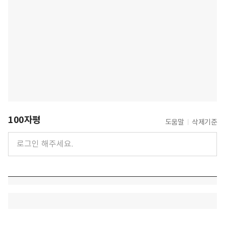
100자평
도움말
삭제기준