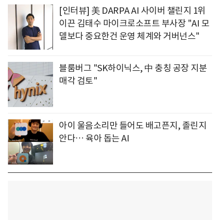
[인터뷰] 美 DARPA AI 사이버 챌린지 1위
이끈 김태수 마이크로소프트 부사장 "AI 모
델보다 중요한건 운영 체계와 거버넌스"
블룸버그 "SK하이닉스, 中 충칭 공장 지분
매각 검토"
아이 울음소리만 들어도 배고픈지, 졸린지
안다… 육아 돕는 AI