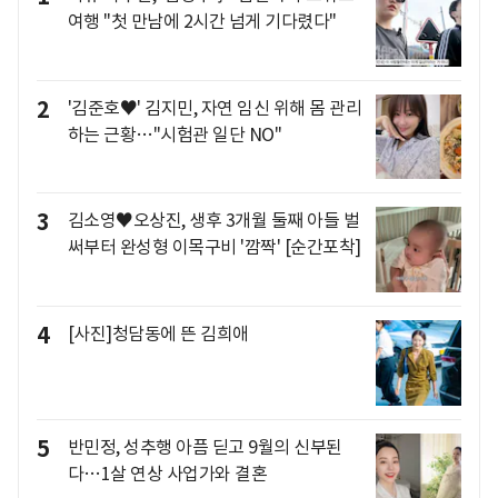
여행 "첫 만남에 2시간 넘게 기다렸다"
2
'김준호♥' 김지민, 자연 임신 위해 몸 관리
하는 근황…"시험관 일단 NO"
3
김소영♥오상진, 생후 3개월 둘째 아들 벌
써부터 완성형 이목구비 '깜짝' [순간포착]
4
[사진]청담동에 뜬 김희애
5
반민정, 성추행 아픔 딛고 9월의 신부된
다…1살 연상 사업가와 결혼