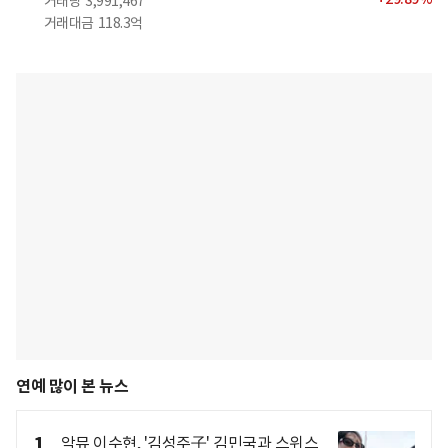
거래량
3,991,467
거래대금
118.3억
연예 많이 본 뉴스
1
악뮤 이수현, '김성주子' 김민국과 스위스