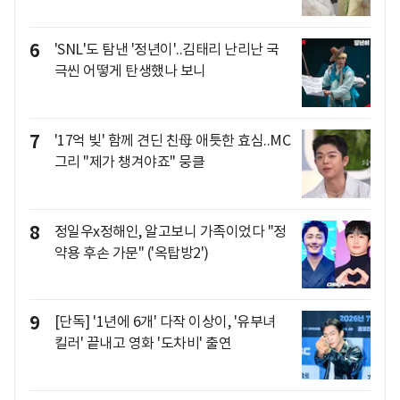
6
'SNL'도 탐낸 '정년이'..김태리 난리난 국
극씬 어떻게 탄생했나 보니
7
'17억 빚' 함께 견딘 친母 애틋한 효심..MC
그리 "제가 챙겨야죠" 뭉클
8
정일우x정해인, 알고보니 가족이었다 "정
약용 후손 가문" ('옥탑방2')
9
[단독] '1년에 6개' 다작 이상이, '유부녀
킬러' 끝내고 영화 '도차비' 출연