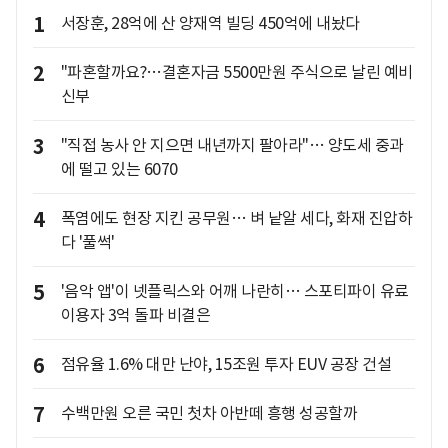
1
서장훈, 28억에 산 양재역 빌딩 450억에 내놨다
2
"파혼할까요?…결혼자금 5500만원 주식으로 날린 예비
신부
3
"직접 농사 안 지으면 내년까지 팔아라"… 양도세 중과
에 떨고 있는 6070
4
폭염에도 현장 지킨 공무원… 벼 낱알 세다, 화재 진압하
다 '풀썩'
5
'음악 앱'이 넷플릭스와 어깨 나란히… 스포티파이 유료
이용자 3억 돌파 비결은
6
점유율 1.6% 대만 난야, 15조원 투자 EUV 공장 건설
7
수백만원 오른 국민 첫차 아반떼 흥행 성공할까