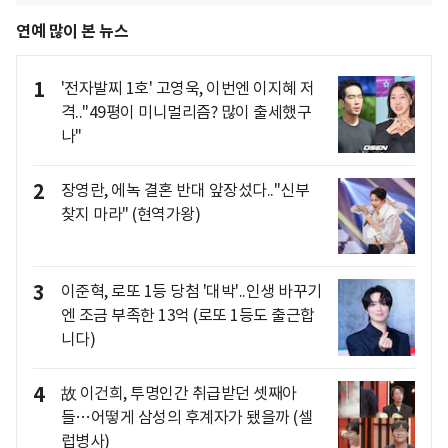
연예 많이 본 뉴스
1
'전자발찌 1호' 고영욱, 이번엔 이지혜 저
격.."49평이 미니멀리즘? 많이 출세했구
나"
2
장영란, 에녹 결혼 반대 앞장섰다.."신부
찾지 마라" (현역가왕)
3
이준혁, 로또 1등 당첨 '대박'..인생 바꾸기
엔 조금 부족한 13억 (로또 1등도 출근합
니다)
4
故 이건희, 투명인간 취급받던 셋째아
들…어떻게 삼성의 후계자가 됐을까 (셀
럽병사)