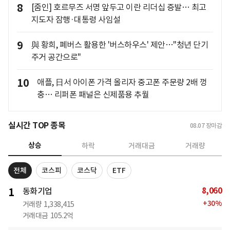
8
[줌인] 호르무즈 서명 앞두고 이란 리더십 증발… 최고
지도자 잠행·대통령 사임설
9
與 황희, 폐버스 활용한 '버스하우스' 제안…"청년 단기
주거 공간으로"
10
애플, 日서 아이폰 가격 올리자 중고폰 주문량 2배 껑
충… 리퍼폰 패널은 신제품용 추월
실시간 TOP 종목
08.07
장마감
상승
하락
거래대금
거래량
전체
코스피
코스닥
ETF
8,060
1
동화기업
+
30
%
거래량
1,338,415
거래대금
105.2억