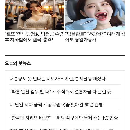
오늘의 핫뉴스
대통령도 못 만나는 지도자… 이란, 통제불능 빠졌다
"파혼 말할 엄두 안 나"… 주식으로 결혼자금 다 날린 女
벼 낱알 세다 풀썩… 공무원 목숨 앗아간 60년 관행
"한국법 지키면 바보?"… 해외 직구에만 특혜 주는 KC 인증