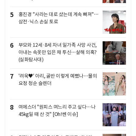
5
홍진경 "사라는 대로 샀는데 계속 빠져"…
삼전·닉스 손실 토로
6
부모와 12세·8세 자녀 일가족 사망 사건,
아내는 속옷만 입은 채 투신…살해 의혹?
(실화탐사대)
7
'려욱♥' 아리, 골반 이렇게 예뻤나…물의
요정 청순 슬렌더
8
여에스더 "원피스 며느리 주고 싶다…나
45kg일 때 산 것" [Oh!쎈 이슈]