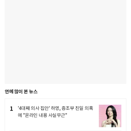
연예 많이 본 뉴스
1
'4대째 의사 집안' 하영, 증조부 친일 의혹
에 "온라인 내용 사실무근"