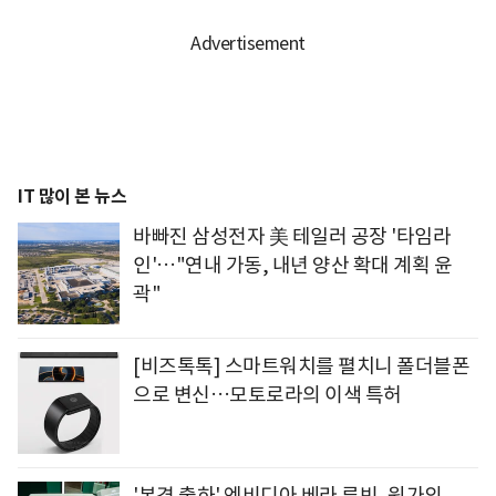
IT 많이 본 뉴스
바빠진 삼성전자 美 테일러 공장 '타임라
인'…"연내 가동, 내년 양산 확대 계획 윤
곽"
[비즈톡톡] 스마트워치를 펼치니 폴더블폰
으로 변신…모토로라의 이색 특허
'본격 출하' 엔비디아 베라 루빈, 원가의