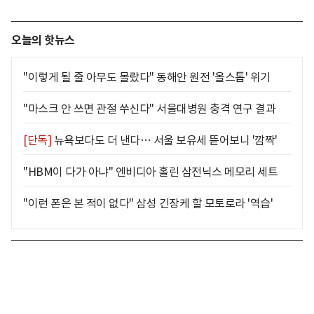
오늘의 핫뉴스
"이렇게 될 줄 아무도 몰랐다" 동해안 원전 '올스톱' 위기
"마스크 안 쓰면 관절 쑤신다" 서울대병원 충격 연구 결과
[단독]
뉴욕보다도 더 낸다… 서울 보유세 뜯어보니 '깜짝'
"HBM이 다가 아냐" 엔비디아 홀린 삼전닉스 메모리 세트
"이런 폰은 본 적이 없다" 삼성 긴장케 할 모토로라 '역습'