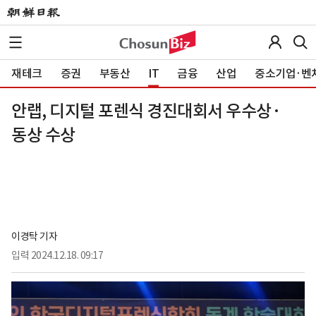
재테크
증권
부동산
IT
금융
산업
중소기업·벤
안랩, 디지털 포렌식 경진대회서 우수상·
동상 수상
이경탁 기자
입력
2024.12.18. 09:17