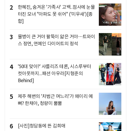
2
한혜진, 숨겨온 '가족사' 고백..점사에 눈물
터진 모녀 "아파도 못 쉬어" ('미우새')[종
합]
3
물병이 큰 거야 팔뚝이 얇은 거야…트와이
스 정연, 연예인 다이어트의 정석
4
'50대 맞아?' 샤를리즈 테론, 시스루부터
컷아웃까지...패션 아우라[지형준의
Behind]
5
제주 해변의 '차범근 며느리'가 왜이리 예
뻐? 한채아, 청량미 뿜뿜
6
[사진]청담동에 뜬 김희애