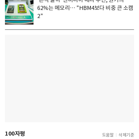
62%는 메모리… "HBM4보다 비중 큰 소캠
2"
100자평
도움말
삭제기준