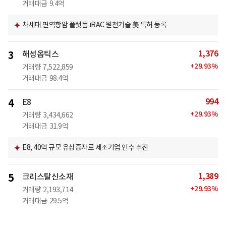
거래대금
9.4억
차세대 면역항암 플랫폼 iRAC 원천기술 美 특허 등록
1,376
3
해성옵틱스
+
29.93
%
거래량
7,522,859
거래대금
98.4억
994
4
E8
+
29.93
%
거래량
3,434,662
거래대금
31.9억
E8, 40억 규모 유상증자로 제조기업 인수 추진
1,389
5
크리스탈신소재
+
29.93
%
거래량
2,193,714
거래대금
29.5억