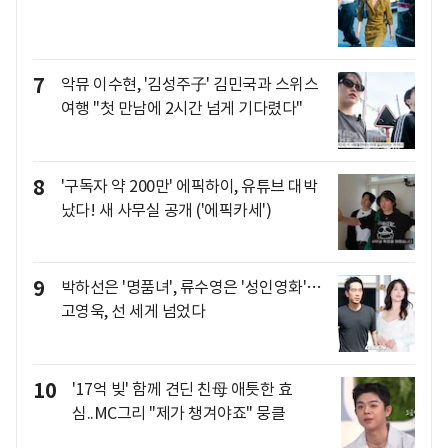
7
악뮤 이수현, '김성주子' 김민국과 스위스
여행 "첫 만남에 2시간 넘게 기다렸다"
8
'구독자 약 200만' 에픽하이, 유튜브 대박
났다! 새 사무실 공개 ('에픽카세')
9
박하선은 '명품녀', 류수영은 '성인영화'…
고영욱, 선 세게 넘었다
10
'17억 빚' 함께 견딘 친母 애틋한 효
심..MC그리 "제가 챙겨야죠" 뭉클