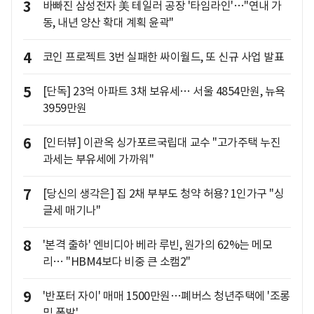
3
바빠진 삼성전자 美 테일러 공장 '타임라인'…"연내 가
동, 내년 양산 확대 계획 윤곽"
4
코인 프로젝트 3번 실패한 싸이월드, 또 신규 사업 발표
5
[단독] 23억 아파트 3채 보유세… 서울 4854만원, 뉴욕
3959만원
6
[인터뷰] 이관옥 싱가포르국립대 교수 "고가주택 누진
과세는 부유세에 가까워"
7
[당신의 생각은] 집 2채 부부도 청약 허용? 1인가구 "싱
글세 매기나"
8
'본격 출하' 엔비디아 베라 루빈, 원가의 62%는 메모
리… "HBM4보다 비중 큰 소캠2"
9
'반포터 자이' 매매 1500만원…폐버스 청년주택에 '조롱
밈 폭발'