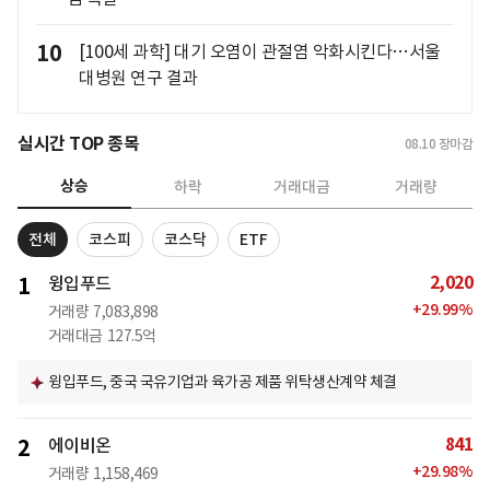
10
[100세 과학] 대기 오염이 관절염 악화시킨다…서울
대병원 연구 결과
실시간 TOP 종목
08.10
장마감
상승
하락
거래대금
거래량
전체
코스피
코스닥
ETF
2,020
1
윙입푸드
+
29.99
%
거래량
7,083,898
거래대금
127.5억
윙입푸드, 중국 국유기업과 육가공 제품 위탁생산계약 체결
841
2
에이비온
+
29.98
%
거래량
1,158,469