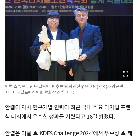
안랩 소속 연구원 단일팀인 '빵후루'팀의 정현우 연구원(왼쪽)과 양근원
한국디지털포렌식학회 학회장./안랩 제공
안랩이 자사 연구개발 인력이 최근 국내 주요 디지털 포렌
식 대회에서 우수한 성과를 거뒀다고 18일 밝혔다.
안랩은 이달 ▲'KDFS Challenge 2024′에서 우수상 ▲'제