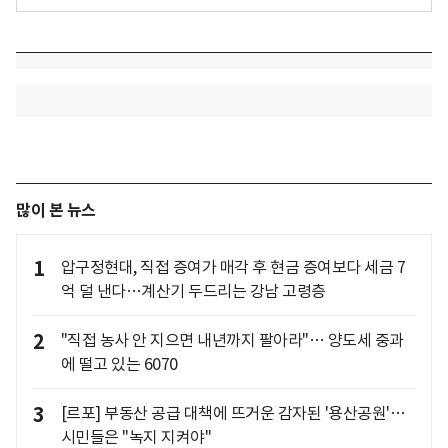
많이 본 뉴스
1
압구정현대, 직접 증여가 매각 후 현금 증여보다 세금 7
억 덜 낸다…계산기 두드리는 강남 고령층
2
"직접 농사 안 지으면 내년까지 팔아라"… 양도세 중과
에 떨고 있는 6070
3
[르포] 부동산 공급 대책에 뜨거운 감자된 '용산공원'…
시민들은 "녹지 지켜야"