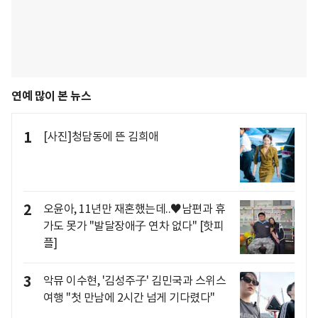
연예 많이 본 뉴스
1
[사진]청담동에 뜬 김희애
2
오윤아, 11년만 재혼했는데..♥남편과 휴
가도 못가 "발달장애子 연차 없다" [핫피
플]
3
악뮤 이수현, '김성주子' 김민국과 스위스
여행 "첫 만남에 2시간 넘게 기다렸다"