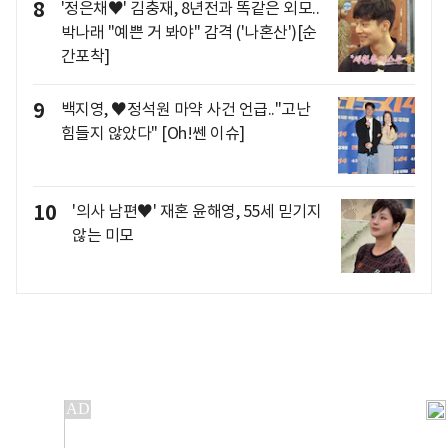
8
'정은채♥' 김충재, 8년전과 똑같은 외모..
박나래 "예쁜 거 봐야" 감격 ('나혼산')[순
간포착]
9
백지영, ♥정석원 마약 사건 언급.."고난
힘들지 않았다" [Oh!쎈 이슈]
10
'의사 남편♥' 재혼 윤해영, 55세 믿기지
않는 미모