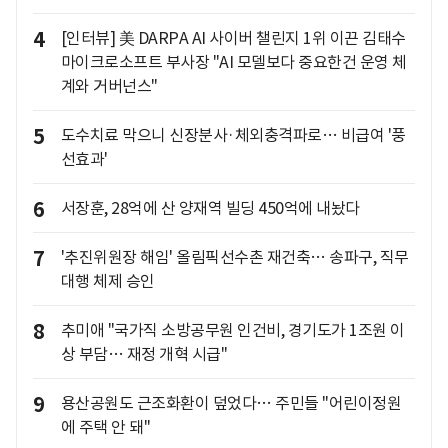
4
[인터뷰] 美 DARPA AI 사이버 챌린지 1위 이끈 김태수
마이크로소프트 부사장 "AI 모델보다 중요한건 운영 체
계와 거버넌스"
5
도수치료 막으니 신장분사·체외충격파로… 비급여 '풍
선효과'
6
서장훈, 28억에 산 양재역 빌딩 450억에 내놨다
7
'추진위원장 해임' 올림픽선수촌 재건축… 송파구, 직무
대행 체제 승인
8
추미애 "국가직 소방공무원 인건비, 경기도가 1조원 이
상 부담… 재정 개혁 시급"
9
용산공원도 근조화환이 덮었다… 주민들 "어린이정원
에 주택 안 돼"