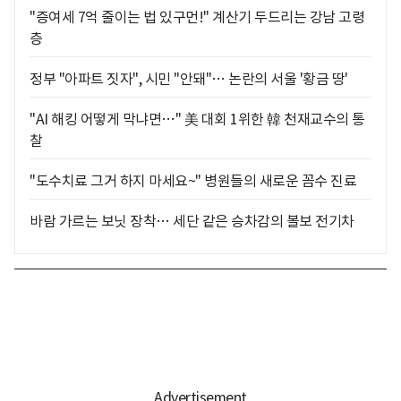
"증여세 7억 줄이는 법 있구먼!" 계산기 두드리는 강남 고령
층
정부 "아파트 짓자", 시민 "안돼"… 논란의 서울 '황금 땅'
"AI 해킹 어떻게 막냐면…" 美 대회 1위한 韓 천재교수의 통
찰
"도수치료 그거 하지 마세요~" 병원들의 새로운 꼼수 진료
바람 가르는 보닛 장착… 세단 같은 승차감의 볼보 전기차