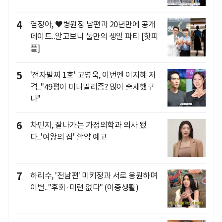
4
염정아, ♥병원장 남편과 20년만에 공개
데이트..알고보니 둘만의 생일 파티 [핫피
플]
5
'전자발찌 1호' 고영욱, 이번엔 이지혜 저
격.."49평이 미니멀리즘? 많이 출세했구
나"
6
차민지, 잘나가는 가정의학과 의사 됐
다..'여왕의 집' 활약 예고
7
하리수, '전남편' 미키정과 서로 응원하며
이별.."후회·미련 없다" (이중생활)