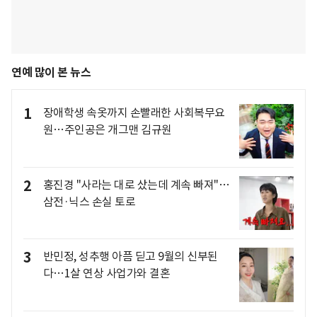
연예 많이 본 뉴스
1
장애학생 속옷까지 손빨래한 사회복무요
원…주인공은 개그맨 김규원
2
홍진경 "사라는 대로 샀는데 계속 빠져"…
삼전·닉스 손실 토로
3
반민정, 성추행 아픔 딛고 9월의 신부된
다…1살 연상 사업가와 결혼