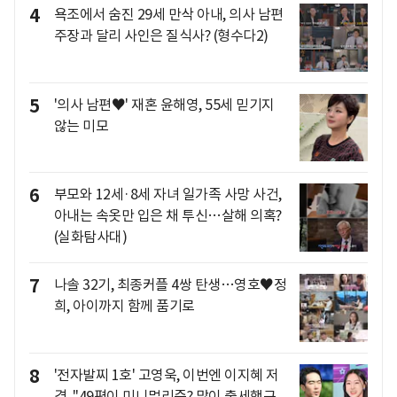
4
욕조에서 숨진 29세 만삭 아내, 의사 남편
주장과 달리 사인은 질식사? (형수다2)
5
'의사 남편♥' 재혼 윤해영, 55세 믿기지
않는 미모
6
부모와 12세·8세 자녀 일가족 사망 사건,
아내는 속옷만 입은 채 투신…살해 의혹?
(실화탐사대)
7
나솔 32기, 최종커플 4쌍 탄생…영호♥정
희, 아이까지 함께 품기로
8
'전자발찌 1호' 고영욱, 이번엔 이지혜 저
격.."49평이 미니멀리즘? 많이 출세했구