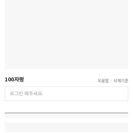
100자평
도움말
삭제기준