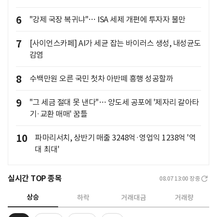
6
"강제 국장 복귀냐"… ISA 세제 개편에 투자자 불만
7
[사이언스카페] AI가 세균 잡는 바이러스 생성, 내성균도
감염
8
수백만원 오른 국민 첫차 아반떼 흥행 성공할까
9
"그 세금 절대 못 낸다"… 양도세 공포에 '제자리 갈아타
기·교환 매매' 꿈틀
10
파마리서치, 상반기 매출 3248억·영업익 1238억 '역
대 최대'
실시간 TOP 종목
08.07 13:00
장중
상승
하락
거래대금
거래량