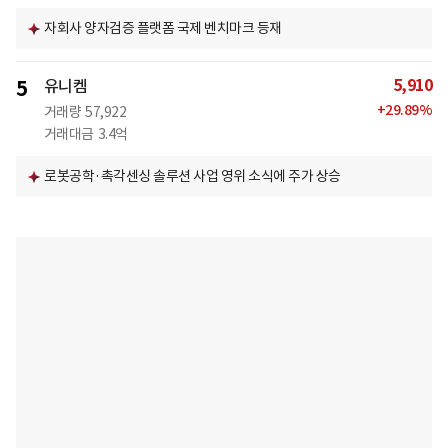
자회사 양자검증 플랫폼 국제 벤치마크 등재
5,910
5
유니켐
+
29.89
%
거래량
57,922
거래대금
3.4억
로봇공학·촉각센싱 솔루션 사업 영위 소식에 주가 상승