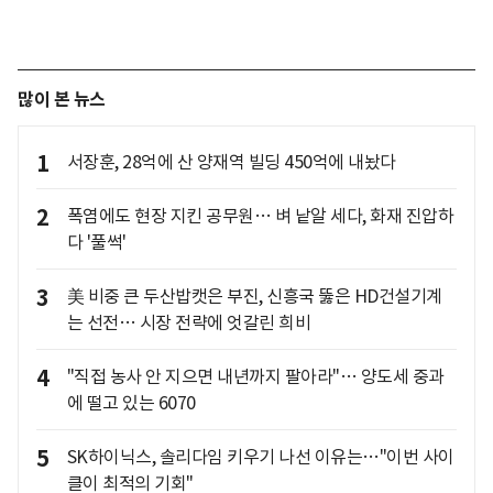
많이 본 뉴스
1
서장훈, 28억에 산 양재역 빌딩 450억에 내놨다
2
폭염에도 현장 지킨 공무원… 벼 낱알 세다, 화재 진압하
다 '풀썩'
3
美 비중 큰 두산밥캣은 부진, 신흥국 뚫은 HD건설기계
는 선전… 시장 전략에 엇갈린 희비
4
"직접 농사 안 지으면 내년까지 팔아라"… 양도세 중과
에 떨고 있는 6070
5
SK하이닉스, 솔리다임 키우기 나선 이유는…"이번 사이
클이 최적의 기회"