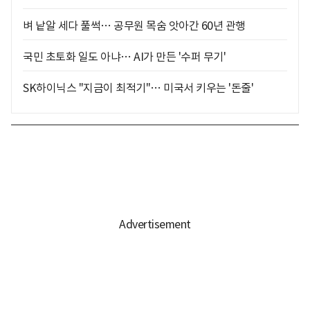
벼 낱알 세다 풀썩… 공무원 목숨 앗아간 60년 관행
국민 초토화 일도 아냐… AI가 만든 '수퍼 무기'
SK하이닉스 "지금이 최적기"… 미국서 키우는 '돈줄'