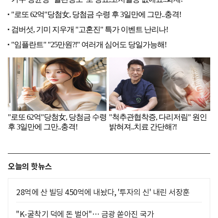
오늘의 핫뉴스
28억에 산 빌딩 450억에 내놨다, '투자의 신' 내린 서장훈
"K-굴착기 덕에 돈 벌어"… 금광 쏟아진 국가