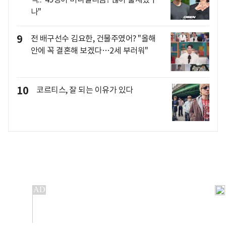
나"
9
전 배구선수 김요한, 건물주였어? "올해
안에 꼭 결혼해 보겠다…2세 부러워"
10
코르티스, 잘 되는 이유가 있다
개인정보처리방침
앱설치(Android)