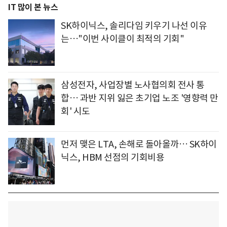
IT 많이 본 뉴스
SK하이닉스, 솔리다임 키우기 나선 이유
는…"이번 사이클이 최적의 기회"
삼성전자, 사업장별 노사협의회 전사 통
합… 과반 지위 잃은 초기업 노조 '영향력 만
회' 시도
먼저 맺은 LTA, 손해로 돌아올까… SK하이
닉스, HBM 선점의 기회비용