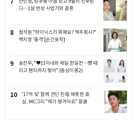
7
반민정, 성추행 아픔 딛고 9월의 신부된
다…1살 연상 사업가와 결혼
8
정석원 "하이닉스가 뭐예요? 맥주회사?"
백지영 '충격'[순간포착]
9
송진우, "♥日아내와 매일 한일전…뺨 때
리고 팬티까지 찢어" (동상이몽2)
10
'17억 빚' 함께 견딘 친母 애틋한 효
심..MC그리 "제가 챙겨야죠" 뭉클