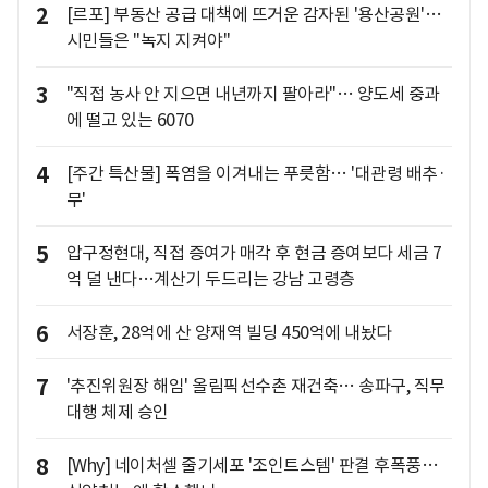
2
[르포] 부동산 공급 대책에 뜨거운 감자된 '용산공원'…
시민들은 "녹지 지켜야"
3
"직접 농사 안 지으면 내년까지 팔아라"… 양도세 중과
에 떨고 있는 6070
4
[주간 특산물] 폭염을 이겨내는 푸릇함… '대관령 배추·
무'
5
압구정현대, 직접 증여가 매각 후 현금 증여보다 세금 7
억 덜 낸다…계산기 두드리는 강남 고령층
6
서장훈, 28억에 산 양재역 빌딩 450억에 내놨다
7
'추진위원장 해임' 올림픽선수촌 재건축… 송파구, 직무
대행 체제 승인
8
[Why] 네이처셀 줄기세포 '조인트스템' 판결 후폭풍…