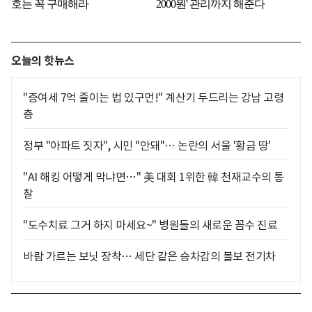
오늘의 핫뉴스
"증여세 7억 줄이는 법 있구먼!" 계산기 두드리는 강남 고령
층
정부 "아파트 짓자", 시민 "안돼"… 논란의 서울 '황금 땅'
"AI 해킹 어떻게 막냐면…" 美 대회 1위한 韓 천재교수의 통
찰
"도수치료 그거 하지 마세요~" 병원들의 새로운 꼼수 진료
바람 가르는 보닛 장착… 세단 같은 승차감의 볼보 전기차