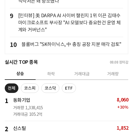
식약처는 왜 항소했나
9
[인터뷰] 美 DARPA AI 사이버 챌린지 1위 이끈 김태수
마이크로소프트 부사장 "AI 모델보다 중요한건 운영 체
계와 거버넌스"
10
블룸버그 "SK하이닉스, 中 충칭 공장 지분 매각 검토"
실시간 TOP 종목
08.08
장마감
상승
하락
거래대금
거래량
전체
코스피
코스닥
ETF
8,060
1
동화기업
+
30
%
거래량
1,338,415
거래대금
105.2억
1,852
2
신스틸