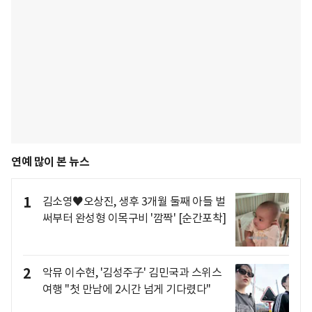
연예 많이 본 뉴스
1
김소영♥오상진, 생후 3개월 둘째 아들 벌
써부터 완성형 이목구비 '깜짝' [순간포착]
2
악뮤 이수현, '김성주子' 김민국과 스위스
여행 "첫 만남에 2시간 넘게 기다렸다"