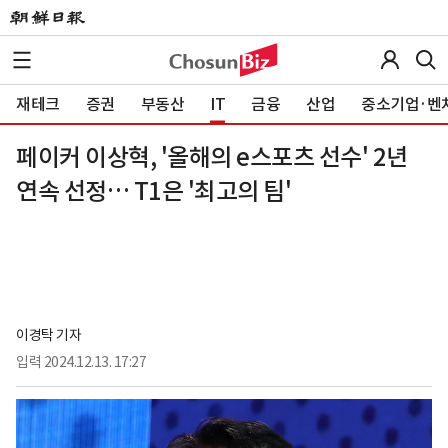
재테크
증권
부동산
IT
금융
산업
중소기업·벤
페이커 이상혁, '올해의 e스포츠 선수' 2년
연속 선정… T1은 '최고의 팀'
이경탁 기자
입력
2024.12.13. 17:27