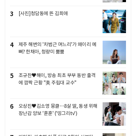
3
[사진]청담동에 뜬 김희애
4
제주 해변의 '차범근 며느리'가 왜이리 예
뻐? 한채아, 청량미 뿜뿜
5
조규찬♥해이, 방송 최초 부부 동반 출격
에 깜짝 근황 "美 주립대 교수"
6
오상진♥김소영 뭉클…8살 딸, 동생 위해
장난감 양보 '훈훈' ('띵그리tv')