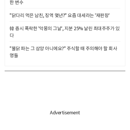
한 변수
"닭다리 먹은 남친, 징역 몇년?" 요즘 대세라는 '재판장'
韓 증시 폭락한 '악몽의 그날', 지분 25% 날린 최대주주가 있
다
"불닭 파는 그 삼양 아니에요?" 주식할 때 주의해야 할 회사
명들