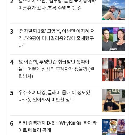
2
걸스데이 소진, '김부장' 끝낸 ♥이동하와
여름휴가 갔나..초록 수영복 '눈길'
3
'전자발찌 1호' 고영욱, 이번엔 이지혜 저
격.."49평이 미니멀리즘? 많이 출세했구
나"
4
故 이건희, 투명인간 취급받던 셋째아
들…어떻게 삼성의 후계자가 됐을까 (셀
럽병사)
5
우주소녀 다영, 글래머 몸매 이 정도였
나…못 알아봐서 미안할 정도
6
키키 컴백까지 D-6…'WhyKiiiKiii' 하이라
이트 메들리 공개