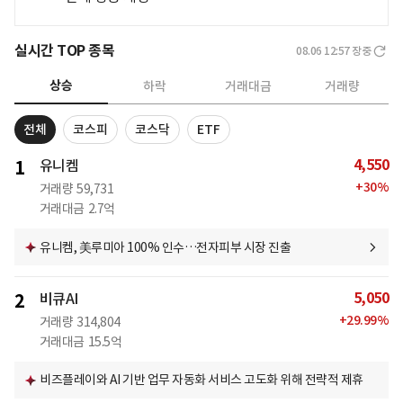
실시간 TOP 종목
08.06 12:57
장중
상승
하락
거래대금
거래량
전체
코스피
코스닥
ETF
4,550
1
유니켐
+
30
%
거래량
59,731
거래대금
2.7억
유니켐, 美루미아 100% 인수…전자피부 시장 진출
5,050
2
비큐AI
+
29.99
%
거래량
314,804
거래대금
15.5억
비즈플레이와 AI 기반 업무 자동화 서비스 고도화 위해 전략적 제휴