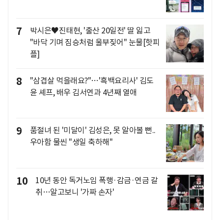
7
박시은♥진태현, '출산 20일전' 딸 잃고
"바닥 기며 짐승처럼 울부짖어" 눈물[핫피
플]
8
"삼겹살 먹을래요?"…'흑백요리사' 김도
윤 셰프, 배우 김서연과 4년째 열애
9
품절녀 된 '미달이' 김성은, 못 알아볼 뻔..
우아함 물씬 "생일 축하해"
10
10년 동안 독거노임 폭행·감금·연금 갈
취…알고보니 '가짜 손자'