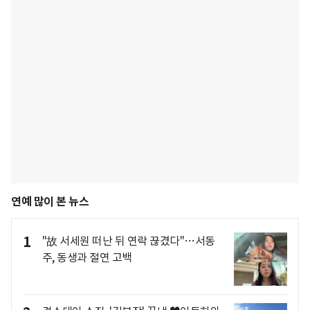
연예 많이 본 뉴스
1
"故 서세원 떠난 뒤 연락 끊겼다"…서동
주, 동생과 절연 고백