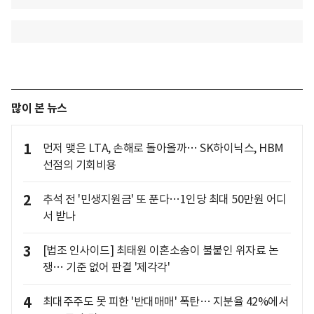
많이 본 뉴스
1
먼저 맺은 LTA, 손해로 돌아올까… SK하이닉스, HBM
선점의 기회비용
2
추석 전 '민생지원금' 또 푼다…1인당 최대 50만원 어디
서 받나
3
[법조 인사이드] 최태원 이혼소송이 불붙인 위자료 논
쟁… 기준 없어 판결 '제각각'
4
최대주주도 못 피한 '반대매매' 폭탄… 지분율 42%에서