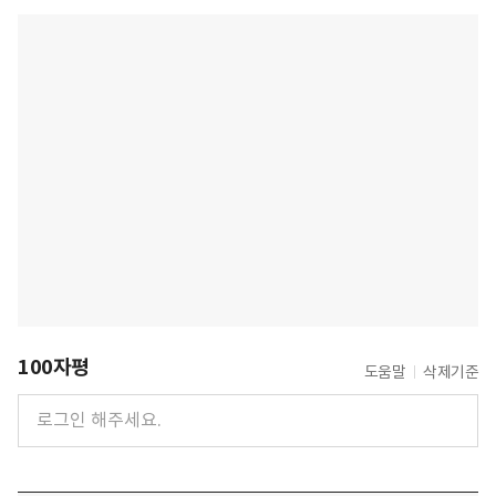
100자평
도움말
삭제기준