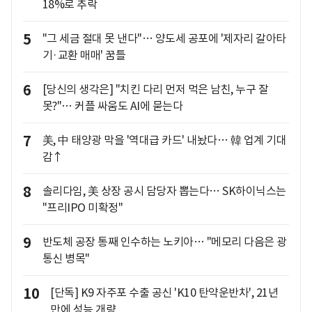
18%로 추락
5
"그 세금 절대 못 낸다"… 양도세 공포에 '제자리 갈아타
기·교환 매매' 꿈틀
6
[당신의 생각은] "치킨 다리 먼저 먹은 남친, 누구 잘
못?"… 커플 싸움도 AI에 묻는다
7
美, 中 태양광 막을 '역대급 카드' 내놨다… 韓 업계 기대
감↑
8
솔리다임, 美 상장 공시 담당자 뽑는다… SK하이닉스는
"프리IPO 미확정"
9
반도체 공장 통째 인수하는 노키아… "메모리 다음은 광
통신 병목"
10
[단독] K9 자주포 수출 공신 'K10 탄약운반차', 21년
만에 성능 개량