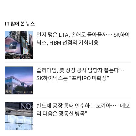
IT 많이 본 뉴스
먼저 맺은 LTA, 손해로 돌아올까… SK하이
닉스, HBM 선점의 기회비용
솔리다임, 美 상장 공시 담당자 뽑는다…
SK하이닉스는 "프리IPO 미확정"
반도체 공장 통째 인수하는 노키아… "메모
리 다음은 광통신 병목"