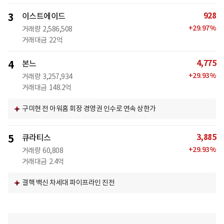
928
3
이스트에이드
+
29.97
%
거래량
2,586,508
거래대금
22억
4,775
4
본느
+
29.93
%
거래량
3,257,934
거래대금
148.2억
구미현 전 아워홈 회장 경영권 인수로 연속 상한가
3,885
5
큐라티스
+
29.93
%
거래량
60,808
거래대금
2.4억
결핵 백신 차세대 파이프라인 진전