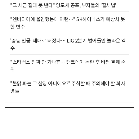
"그 세금 절대 못 낸다" 양도세 공포, 부자들의 '절세법'
"엔비디아에 올인했는데 이런…" SK하이닉스가 예상치 못
한 변수
'중동 천궁' 제대로 터졌다… LIG 2분기 벌어들인 놀라운 액
수
"스타벅스 진짜 안 가나?"… 탱크데이 논란 후 바뀐 결제 순
위
"불닭 파는 그 삼양 아니에요?" 주식할 때 주의해야 할 회사
명들