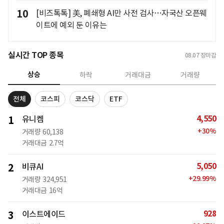
10
[비즈톡톡] 美, 폐쇄형 AI만 사전 검사…자국산 오픈웨
이트에 예외 둔 이유는
실시간 TOP 종목
08.07
장마감
상승
하락
거래대금
거래량
전체
코스피
코스닥
ETF
4,550
1
유니켐
+
30
%
거래량
60,138
거래대금
2.7억
5,050
2
비큐AI
+
29.99
%
거래량
324,951
거래대금
16억
928
3
이스트에이드