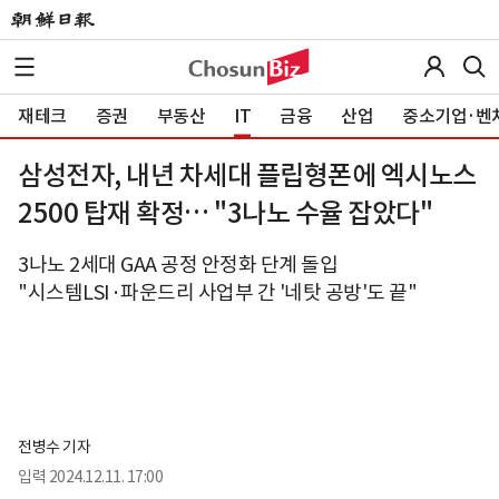
재테크
증권
부동산
IT
금융
산업
중소기업·벤
삼성전자, 내년 차세대 플립형폰에 엑시노스
2500 탑재 확정… "3나노 수율 잡았다"
3나노 2세대 GAA 공정 안정화 단계 돌입
"시스템LSI·파운드리 사업부 간 '네탓 공방'도 끝"
전병수 기자
입력
2024.12.11. 17:00