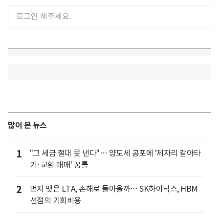
많이 본 뉴스
1
"그 세금 절대 못 낸다"… 양도세 공포에 '제자리 갈아타
기·교환 매매' 꿈틀
2
먼저 맺은 LTA, 손해로 돌아올까… SK하이닉스, HBM
선점의 기회비용