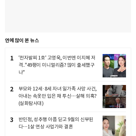
연예 많이 본 뉴스
1
'전자발찌 1호' 고영욱, 이번엔 이지혜 저
격.."49평이 미니멀리즘? 많이 출세했구
나"
2
부모와 12세·8세 자녀 일가족 사망 사건,
아내는 속옷만 입은 채 투신…살해 의혹?
(실화탐사대)
3
반민정, 성추행 아픔 딛고 9월의 신부된
다…1살 연상 사업가와 결혼