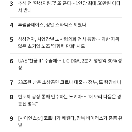
3
추석 전 '민생지원금' 또 푼다…1인당 최대 50만원 어디
서 받나
4
투썸플레이스, 정말 스타벅스 제쳤나
5
삼성전자, 사업장별 노사협의회 전사 통합… 과반 지위
잃은 초기업 노조 '영향력 만회' 시도
6
UAE '천궁Ⅱ' 수출에… LIG D&A, 2분기 영업익 30% 성
장
7
23조원 남은 소상공인 코로나 대출… 정부, 또 탕감하나
8
반도체 공장 통째 인수하는 노키아… "메모리 다음은 광
통신 병목"
9
[사이언스샷] 코로나가 깨웠다, 잠복 바이러스가 중증 유
발