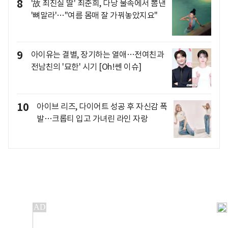
8
'故 최진실 딸' 최준희, 다낭 물속에서 뽐낸
'뼈말라'…"여름 몸매 잘 가꿔놓았지요"
9
아이유는 결별, 장기하는 열애…전여친과
전남친의 '묘한' 시기 [Oh!쎈 이슈]
10
아이브 리즈, 다이어트 성공 후 자신감 폭
발…크롭티 입고 가녀린 라인 자랑