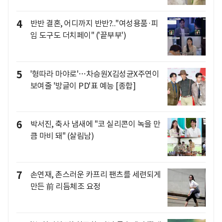
4
반반 결혼, 어디까지 반반?.."여성용품·피
임 도구도 더치페이" ('끝부부')
5
'형따라 마야로'…차승원X김성균X주연이
보여줄 '방글이 PD'표 예능 [종합]
6
박서진, 축사 냄새에 "코 실리콘이 녹을 만
큼 마비 돼" (살림남)
7
손연재, 촌스러운 카프리 팬츠를 세련되게
만든 前 리듬체조 요정