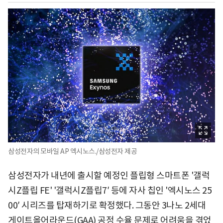
삼성전자의 모바일 AP 엑시노스./삼성전자 제공
삼성전자가 내년에 출시할 예정인 플립형 스마트폰 '갤럭
시Z플립 FE' '갤럭시Z플립7′ 등에 자사 칩인 '엑시노스 25
00′ 시리즈를 탑재하기로 확정했다. 그동안 3나노 2세대
게이트올어라운드(GAA) 공정 수율 문제로 어려움을 겪었