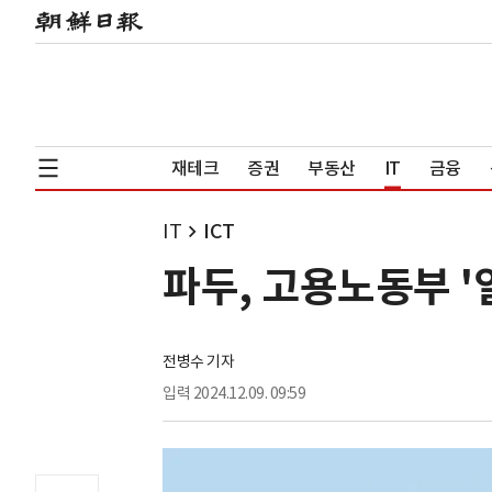
재테크
증권
부동산
IT
금융
IT
ICT
파두, 고용노동부 '
전병수 기자
입력
2024.12.09. 09:59