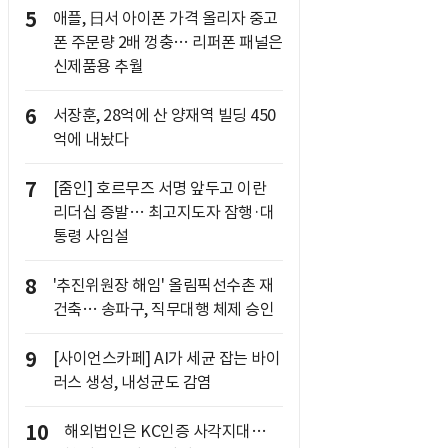
5
애플, 日서 아이폰 가격 올리자 중고
폰 주문량 2배 껑충… 리퍼폰 패널은
신제품용 추월
6
서장훈, 28억에 산 양재역 빌딩 450
억에 내놨다
7
[줌인] 호르무즈 서명 앞두고 이란
리더십 증발… 최고지도자 잠행·대
통령 사임설
8
'추진위원장 해임' 올림픽선수촌 재
건축… 송파구, 직무대행 체제 승인
9
[사이언스카페] AI가 세균 잡는 바이
러스 생성, 내성균도 감염
10
해외법인은 KC인증 사각지대…