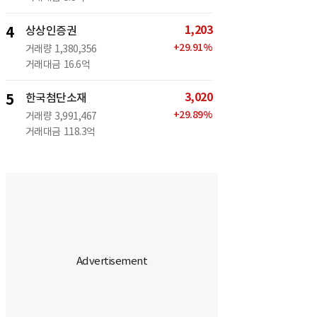
1,203
4
상상인증권
+
29.91
%
거래량
1,380,356
거래대금
16.6억
3,020
5
한국첨단소재
+
29.89
%
거래량
3,991,467
거래대금
118.3억