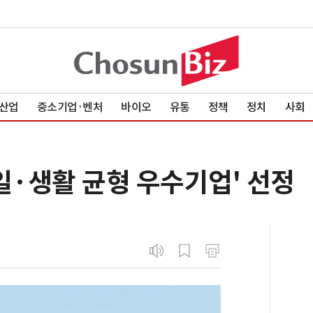
산업
중소기업·벤처
바이오
유통
정책
정치
사회
일·생활 균형 우수기업' 선정