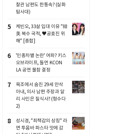
찰관 남편도 한통속? (실화
탐사대)
5
케빈오, 33살 입대 이유 "韓
美 복수 국적, ♥공효진 위
해" [종합]
6
'인종차별 논란' 여파? 키스
오브라이프, 돌연 KCON
LA 공연 불참 결정
7
욕조에서 숨진 29세 만삭
아내, 의사 남편 주장과 달
리 사인은 질식사? (형수다
2)
8
성시경, "죄책감의 상징" 라
면 투움바 파스타 맛에 감