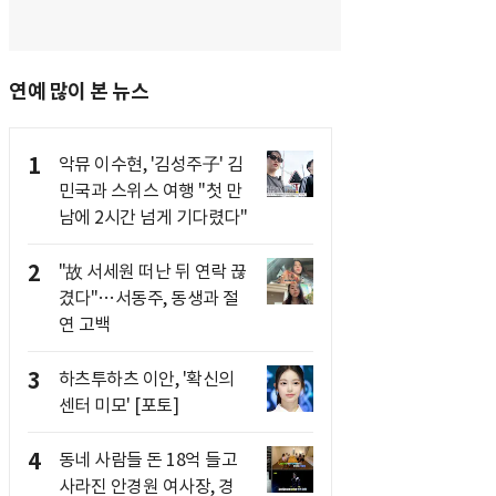
연예 많이 본 뉴스
1
악뮤 이수현, '김성주子' 김
민국과 스위스 여행 "첫 만
남에 2시간 넘게 기다렸다"
2
"故 서세원 떠난 뒤 연락 끊
겼다"…서동주, 동생과 절
연 고백
3
하츠투하츠 이안, '확신의
센터 미모' [포토]
4
동네 사람들 돈 18억 들고
사라진 안경원 여사장, 경