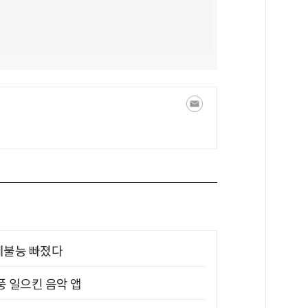
제불능 빠졌다
풍 일으킨 음악 앱