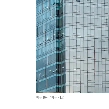
파두 본사./ 파두 제공