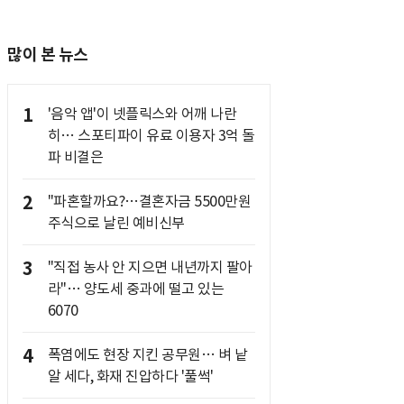
많이 본 뉴스
1
'음악 앱'이 넷플릭스와 어깨 나란
히… 스포티파이 유료 이용자 3억 돌
파 비결은
2
"파혼할까요?…결혼자금 5500만원
주식으로 날린 예비신부
3
"직접 농사 안 지으면 내년까지 팔아
라"… 양도세 중과에 떨고 있는
6070
4
폭염에도 현장 지킨 공무원… 벼 낱
알 세다, 화재 진압하다 '풀썩'