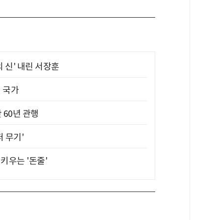
의 신' 내린 서장훈
진 국가
 60년 관행
퍼 무기'
키우는 '돈줄'