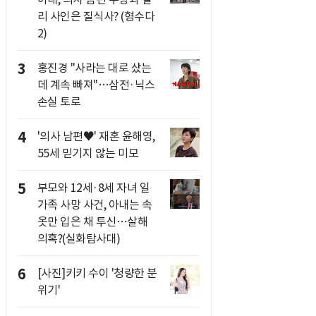
리 사인은 질식사? (형수다
2)
3
홍진경 "사라는 대로 샀는
데 계속 빠져"…삼전·닉스
손실 토로
4
'의사 남편♥' 재혼 윤해영,
55세 믿기지 않는 미모
5
부모와 12세·8세 자녀 일
가족 사망 사건, 아내는 속
옷만 입은 채 투신…살해
의혹?(실화탐사대)
6
[사진]키키 수이 '청량한 분
위기'