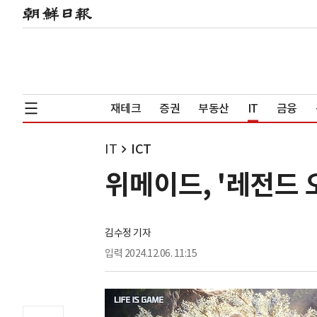
재테크
증권
부동산
IT
금융
IT
ICT
위메이드, '레전드 
김수정 기자
입력
2024.12.06. 11:15