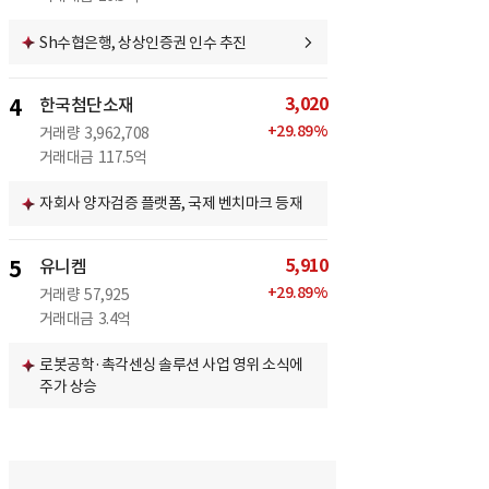
Sh수협은행, 상상인증권 인수 추진
3,020
4
한국첨단소재
+
29.89
%
거래량
3,962,708
거래대금
117.5억
자회사 양자검증 플랫폼, 국제 벤치마크 등재
5,910
5
유니켐
+
29.89
%
거래량
57,925
거래대금
3.4억
로봇공학·촉각센싱 솔루션 사업 영위 소식에
주가 상승