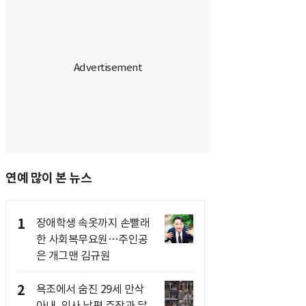
연예 많이 본 뉴스
1
장애학생 속옷까지 손빨래
한 사회복무요원…주인공
은 개그맨 김규원
2
욕조에서 숨진 29세 만삭
아내, 의사 남편 주장과 달