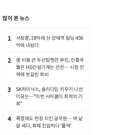
많이 본 뉴스
1
서장훈, 28억에 산 양재역 빌딩 450
억에 내놨다
2
美 비중 큰 두산밥캣은 부진, 신흥국
뚫은 HD건설기계는 선전… 시장 전
략에 엇갈린 희비
3
SK하이닉스, 솔리다임 키우기 나선
이유는…"이번 사이클이 최적의 기
회"
4
폭염에도 현장 지킨 공무원… 벼 낱
알 세다, 화재 진압하다 '풀썩'