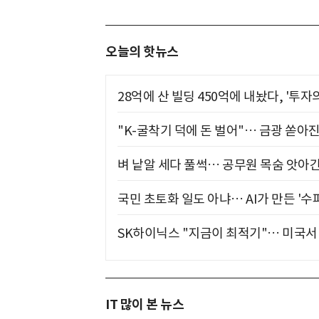
오늘의 핫뉴스
28억에 산 빌딩 450억에 내놨다, '투자
"K-굴착기 덕에 돈 벌어"… 금광 쏟아
벼 낱알 세다 풀썩… 공무원 목숨 앗아간
국민 초토화 일도 아냐… AI가 만든 '수
SK하이닉스 "지금이 최적기"… 미국서 
IT 많이 본 뉴스