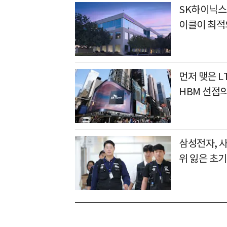
SK하이닉스
이클이 최적
먼저 맺은 L
HBM 선점
삼성전자, 
위 잃은 초기