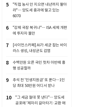
5
"직접 농사 안 지으면 내년까지 팔아
라"… 양도세 중과에 떨고 있는
6070
6
"강제 국장 복귀냐"… ISA 세제 개편
에 투자자 불만
7
[사이언스카페] AI가 세균 잡는 바이
러스 생성, 내성균도 감염
8
수백만원 오른 국민 첫차 아반떼 흥
행 성공할까
9
추석 전 '민생지원금' 또 푼다…1인
당 최대 50만원 어디서 받나
10
"그 세금 절대 못 낸다"… 양도세
공포에 '제자리 갈아타기·교환 매