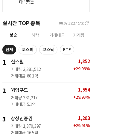
매' 꿈틀
실시간 TOP 종목
08.07 13:27
장중
상승
하락
거래대금
거래량
전체
코스피
코스닥
ETF
1,852
1
신스틸
+
29.96
%
거래량
3,381,512
거래대금
60.1억
1,554
2
윙입푸드
+
29.93
%
거래량
331,217
거래대금
5.1억
1,203
3
상상인증권
+
29.91
%
거래량
1,370,397
거래대금
16.5억