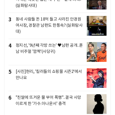
(실화탐사대)
3
동네 사람들 돈 18억 들고 사라진 안경원
여사장, 경찰관 남편도 한통속? (실화탐사
대)
4
정지선, '9년째 각방 쓰는' ♥남편 공개..훈
남 비주얼 '깜짝'(사당귀)
5
[사진]현리, '킬러들의 쇼핑몰 시즌2'에서
만나요
6
"친딸에 뜨거운 물 부어 폭행"..결국 사망
이르게 한 '가수.아나운서' 충격