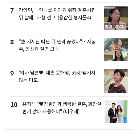
7
강영민, 내연녀를 지인과 위장 결혼시킨
뒤 살해..'사형 선고' (용감한 형사들4)
8
"故 서세원 떠난 뒤 연락 끊겼다"…서동
주, 동생과 절연 고백
9
'의사 남편♥' 재혼 윤해영, 55세 믿기지
않는 미모
10
유지태 "♥김효진과 행복한 결혼, 화장실
변기 앉아 사용해야" (미우새)