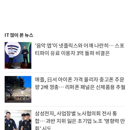
IT 많이 본 뉴스
'음악 앱'이 넷플릭스와 어깨 나란히… 스포
티파이 유료 이용자 3억 돌파 비결은
애플, 日서 아이폰 가격 올리자 중고폰 주문
량 2배 껑충… 리퍼폰 패널은 신제품용 추월
삼성전자, 사업장별 노사협의회 전사 통
합… 과반 지위 잃은 초기업 노조 '영향력 만
회' 시도