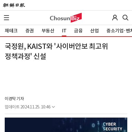
재테크
증권
부동산
IT
금융
산업
중소기업·벤
국정원, KAIST와 '사이버안보 최고위
정책과정' 신설
이경탁 기자
업데이트
2024.11.25. 10:46