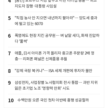
4
[줌인] 호르무즈 서명 앞두고 이란 리더십 증발… 최고
지도자 잠행·대통령 사임설
5
"직접 농사 안 지으면 내년까지 팔아라"… 양도세 중과
에 떨고 있는 6070
6
폭염에도 현장 지킨 공무원… 벼 낱알 세다, 화재 진압하
다 '풀썩'
7
애플, 日서 아이폰 가격 올리자 중고폰 주문량 2배 껑
충… 리퍼폰 패널은 신제품용 추월
8
"강제 국장 복귀냐"… ISA 세제 개편에 투자자 불만
9
삼성전자, 사업장별 노사협의회 전사 통합… 과반 지위
잃은 초기업 노조 '영향력 만회' 시도
10
수백만원 오른 국민 첫차 아반떼 흥행 성공할까