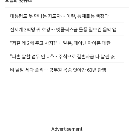
오늘의 핫뉴스
대통령도 못 만나는 지도자… 이란, 통제불능 빠졌다
전세계 3억명 귀 호강… 넷플릭스급 돌풍 일으킨 음악 앱
"저걸 왜 2배 주고 사지?"… 일본, 때아닌 아이폰 대란
"파혼 말할 엄두 안 나"… 주식으로 결혼자금 다 날린 女
벼 낱알 세다 풀썩… 공무원 목숨 앗아간 60년 관행