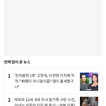
연예 많이 본 뉴스
1
'전자발찌 1호' 고영욱, 이번엔 이지혜 저
격.."49평이 미니멀리즘? 많이 출세했구
나"
2
부모와 12세·8세 자녀 일가족 사망 사건,
아내는 속옷만 입은 채 투신…살해 의혹?