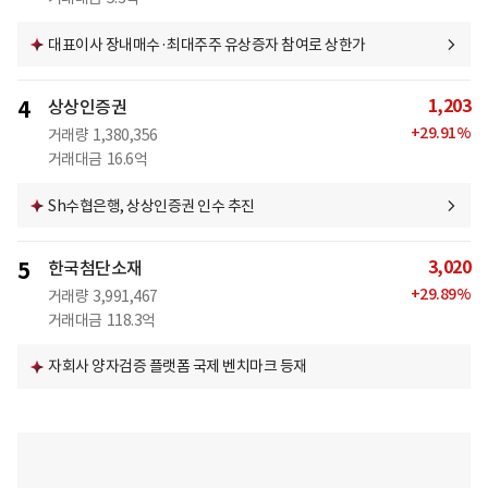
대표이사 장내매수·최대주주 유상증자 참여로 상한가
1,203
4
상상인증권
+
29.91
%
거래량
1,380,356
거래대금
16.6억
Sh수협은행, 상상인증권 인수 추진
3,020
5
한국첨단소재
+
29.89
%
거래량
3,991,467
거래대금
118.3억
자회사 양자검증 플랫폼 국제 벤치마크 등재