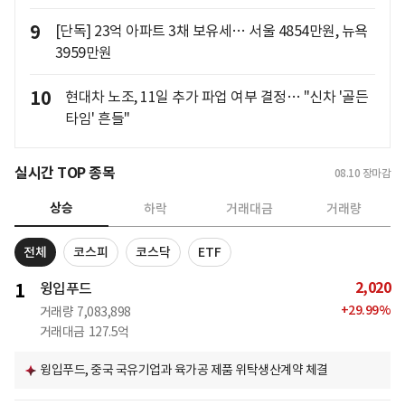
9
[단독] 23억 아파트 3채 보유세… 서울 4854만원, 뉴욕
3959만원
10
현대차 노조, 11일 추가 파업 여부 결정… "신차 '골든
타임' 흔들"
실시간 TOP 종목
08.10
장마감
상승
하락
거래대금
거래량
전체
코스피
코스닥
ETF
2,020
1
윙입푸드
+
29.99
%
거래량
7,083,898
거래대금
127.5억
윙입푸드, 중국 국유기업과 육가공 제품 위탁생산계약 체결