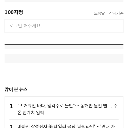
100자평
도움말
삭제기준
많이 본 뉴스
1
"뜨거워진 바다, 냉각수로 불안"… 동해안 원전 벨트, 수
온 한계치 임박
2
바빠진 삼성전자 美 테일러 공장 '타임라인'…"연내 가