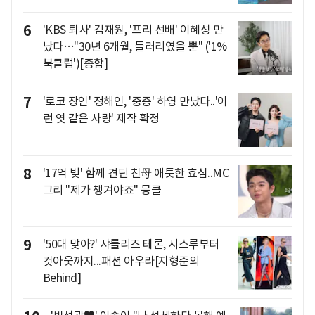
6
'KBS 퇴사' 김재원, '프리 선배' 이혜성 만
났다…"30년 6개월, 들러리였을 뿐" ('1%
북클럽')[종합]
7
'로코 장인' 정해인, '중증' 하영 만났다..'이
런 엿 같은 사랑' 제작 확정
8
'17억 빚' 함께 견딘 친母 애틋한 효심..MC
그리 "제가 챙겨야죠" 뭉클
9
'50대 맞아?' 샤를리즈 테론, 시스루부터
컷아웃까지...패션 아우라[지형준의
Behind]