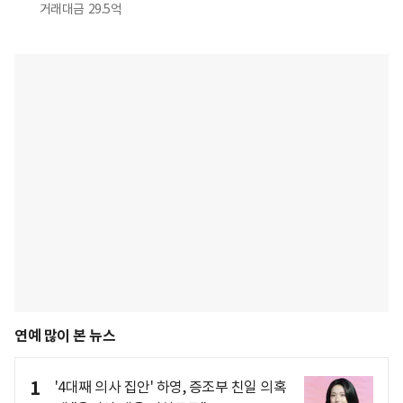
거래대금
29.5억
연예 많이 본 뉴스
1
'4대째 의사 집안' 하영, 증조부 친일 의혹