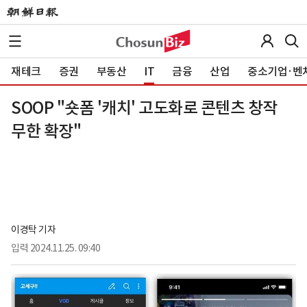
재테크
증권
부동산
IT
금융
산업
중소기업·벤
SOOP "숏폼 '캐치' 고도화로 콘텐츠 창작
무한 확장"
이경탁 기자
입력
2024.11.25. 09:40