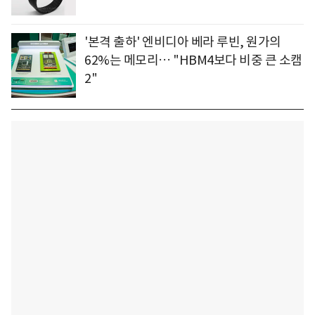
'본격 출하' 엔비디아 베라 루빈, 원가의
62%는 메모리… "HBM4보다 비중 큰 소캠
2"