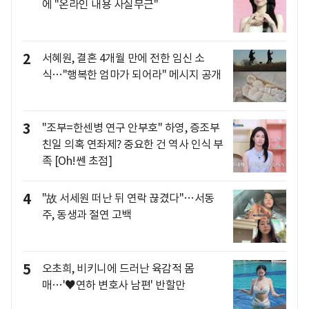
에 "온라인 내용 사실무근"
2
서혜원, 결혼 4개월 만에 전한 임신 소
식…"행복한 엄마가 되어라" 메시지 공개
3
"조부=한센병 연구 안부호" 하영, 증조부
친일 의혹 연좌제? 중요한 건 역사 인식 부
족 [Oh!쎈 초점]
4
"故 서세원 떠난 뒤 연락 끊겼다"…서동
주, 동생과 절연 고백
5
오초희, 비키니에 드러난 육감적 몸
매…'♥연하 변호사 남편' 반할만