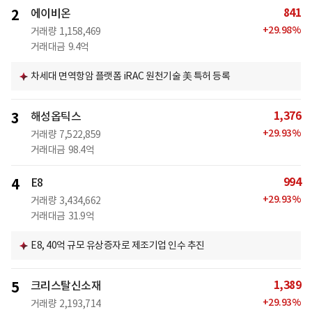
841
2
에이비온
+
29.98
%
거래량
1,158,469
거래대금
9.4억
차세대 면역항암 플랫폼 iRAC 원천기술 美 특허 등록
1,376
3
해성옵틱스
+
29.93
%
거래량
7,522,859
거래대금
98.4억
994
4
E8
+
29.93
%
거래량
3,434,662
거래대금
31.9억
E8, 40억 규모 유상증자로 제조기업 인수 추진
1,389
5
크리스탈신소재
+
29.93
%
거래량
2,193,714