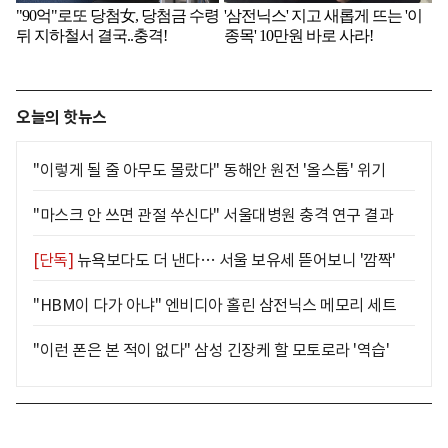
오늘의 핫뉴스
"이렇게 될 줄 아무도 몰랐다" 동해안 원전 '올스톱' 위기
"마스크 안 쓰면 관절 쑤신다" 서울대병원 충격 연구 결과
[단독]
뉴욕보다도 더 낸다… 서울 보유세 뜯어보니 '깜짝'
"HBM이 다가 아냐" 엔비디아 홀린 삼전닉스 메모리 세트
"이런 폰은 본 적이 없다" 삼성 긴장케 할 모토로라 '역습'