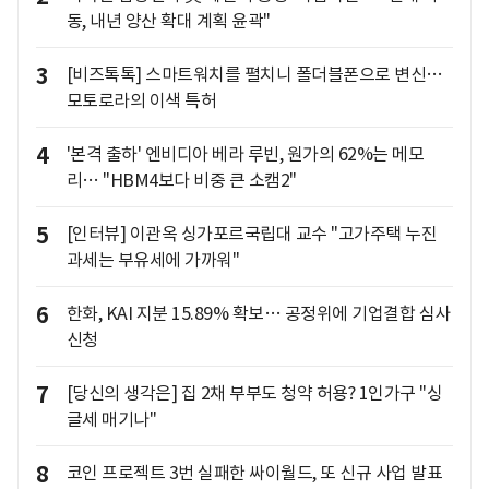
동, 내년 양산 확대 계획 윤곽"
3
[비즈톡톡] 스마트워치를 펼치니 폴더블폰으로 변신…
모토로라의 이색 특허
4
'본격 출하' 엔비디아 베라 루빈, 원가의 62%는 메모
리… "HBM4보다 비중 큰 소캠2"
5
[인터뷰] 이관옥 싱가포르국립대 교수 "고가주택 누진
과세는 부유세에 가까워"
6
한화, KAI 지분 15.89% 확보… 공정위에 기업결합 심사
신청
7
[당신의 생각은] 집 2채 부부도 청약 허용? 1인가구 "싱
글세 매기나"
8
코인 프로젝트 3번 실패한 싸이월드, 또 신규 사업 발표