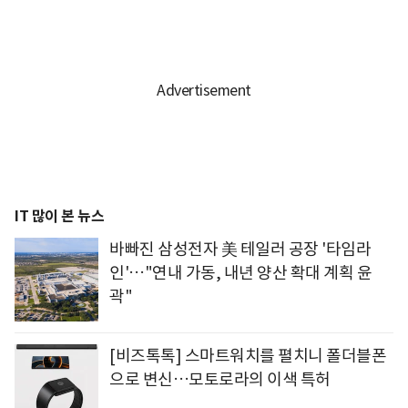
IT 많이 본 뉴스
바빠진 삼성전자 美 테일러 공장 '타임라
인'…"연내 가동, 내년 양산 확대 계획 윤
곽"
[비즈톡톡] 스마트워치를 펼치니 폴더블폰
으로 변신…모토로라의 이색 특허