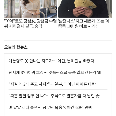
오늘의 핫뉴스
대통령도 못 만나는 지도자… 이란, 통제불능 빠졌다
전세계 3억명 귀 호강… 넷플릭스급 돌풍 일으킨 음악 앱
"저걸 왜 2배 주고 사지?"… 일본, 때아닌 아이폰 대란
"파혼 말할 엄두 안 나"… 주식으로 결혼자금 다 날린 女
벼 낱알 세다 풀썩… 공무원 목숨 앗아간 60년 관행