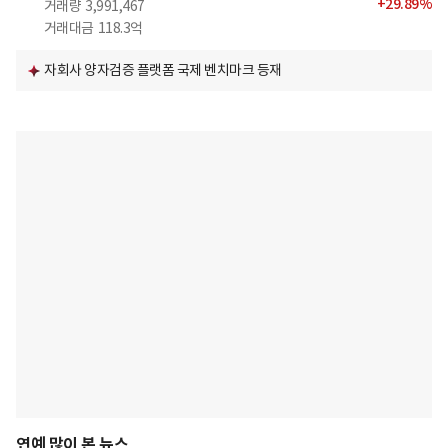
+
29.89
%
거래량
3,991,467
거래대금
118.3억
자회사 양자검증 플랫폼 국제 벤치마크 등재
연예 많이 본 뉴스