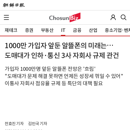
재테크
증권
부동산
IT
금융
산업
중소기업·벤
1000만 가입자 앞둔 알뜰폰의 미래는…
도매대가 인하·통신 3사 자회사 규제 관건
가입자 1000만명 앞둔 알뜰폰 전망은 '흐림'
"도매대가 문제 해결 못하면 언제든 성장세 꺾일 수 있어"
이통사 자회사 점유율 규제 등 특단의 대책 필요
전효진 기자
김민국 기자