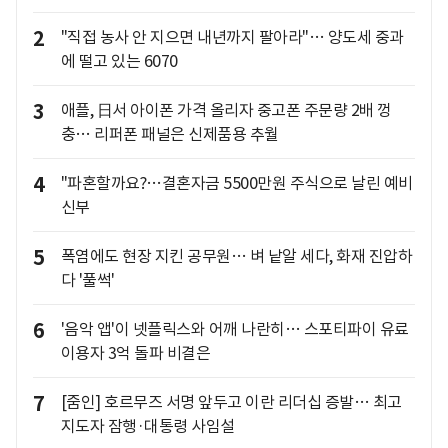
2
"직접 농사 안 지으면 내년까지 팔아라"… 양도세 중과
에 떨고 있는 6070
3
애플, 日서 아이폰 가격 올리자 중고폰 주문량 2배 껑
충… 리퍼폰 패널은 신제품용 추월
4
"파혼할까요?…결혼자금 5500만원 주식으로 날린 예비
신부
5
폭염에도 현장 지킨 공무원… 벼 낱알 세다, 화재 진압하
다 '풀썩'
6
'음악 앱'이 넷플릭스와 어깨 나란히… 스포티파이 유료
이용자 3억 돌파 비결은
7
[줌인] 호르무즈 서명 앞두고 이란 리더십 증발… 최고
지도자 잠행·대통령 사임설