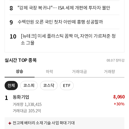
8
"강제 국장 복귀냐"… ISA 세제 개편에 투자자 불만
9
수백만원 오른 국민 첫차 아반떼 흥행 성공할까
10
[뉴테크] 미세 플라스틱 꼼짝 마, 자연이 가르쳐준 청
소 그물
실시간 TOP 종목
08.07
장마감
상승
하락
거래대금
거래량
전체
코스피
코스닥
ETF
8,060
1
동화기업
+
30
%
거래량
1,338,415
거래대금
105.2억
전고체 배터리 소재 기술 사업 확대 기대