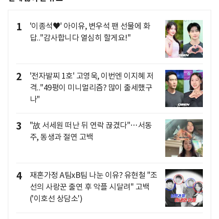
1
'이종석♥' 아이유, 변우석 팬 선물에 화
답.."감사합니다 열심히 할게요!"
2
'전자발찌 1호' 고영욱, 이번엔 이지혜 저
격.."49평이 미니멀리즘? 많이 출세했구
나"
3
"故 서세원 떠난 뒤 연락 끊겼다"…서동
주, 동생과 절연 고백
4
재혼가정 A팀xB팀 나눈 이유? 유현철 "조
선의 사랑꾼 출연 후 악플 시달려" 고백
('이호선 상담소')