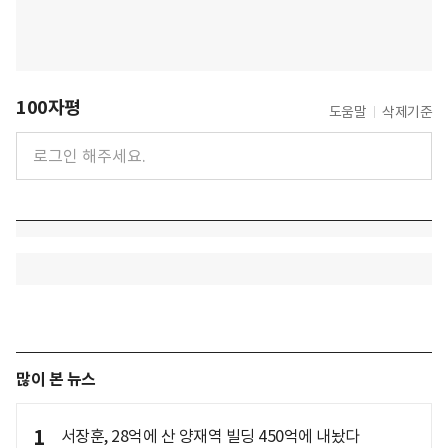
100자평
도움말
삭제기준
많이 본 뉴스
1
서장훈, 28억에 산 양재역 빌딩 450억에 내놨다