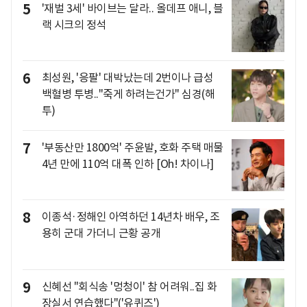
5
'재벌 3세' 바이브는 달라.. 올데프 애니, 블
랙 시크의 정석
6
최성원, '응팔' 대박났는데 2번이나 급성
백혈병 투병.."죽게 하려는건가" 심경(해
투)
7
'부동산만 1800억' 주윤발, 호화 주택 매물
4년 만에 110억 대폭 인하 [Oh! 차이나]
8
이종석·정해인 아역하던 14년차 배우, 조
용히 군대 가더니 근황 공개
9
신혜선 "회식송 '멍청이' 참 어려워..집 화
장실서 연습했다"('유퀴즈')