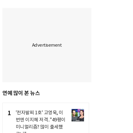
연예 많이 본 뉴스
1
'전자발찌 1호' 고영욱, 이
번엔 이지혜 저격.."49평이
미니멀리즘? 많이 출세했