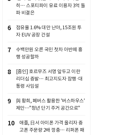
히… 스포티파이 유료 이용자 3억 돌
파 비결은
6
점유율 1.6% 대만 난야, 15조원 투
자 EUV 공장 건설
7
수백만원 오른 국민 첫차 아반떼 흥
행 성공할까
8
[줌인] 호르무즈 서명 앞두고 이란
리더십 증발… 최고지도자 잠행·대
통령 사임설
9
與 황희, 폐버스 활용한 '버스하우스'
제안…"청년 단기 주거 공간으로"
10
애플, 日서 아이폰 가격 올리자 중
고폰 주문량 2배 껑충… 리퍼폰 패