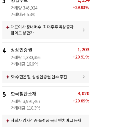
1,554
3
윙입푸드
+
29.93
%
거래량
346,924
거래대금
5.3억
대표이사 장내매수·최대주주 유상증자
참여로 상한가
1,203
4
상상인증권
+
29.91
%
거래량
1,380,356
거래대금
16.6억
Sh수협은행, 상상인증권 인수 추진
3,020
5
한국첨단소재
+
29.89
%
거래량
3,991,467
거래대금
118.3억
자회사 양자검증 플랫폼 국제 벤치마크 등재