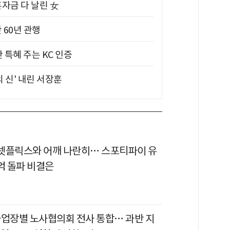
혼자금 다 날린 女
 60년 관행
 특혜 주는 KC 인증
의 신' 내린 서장훈
이 넷플릭스와 어깨 나란히… 스포티파이 유
억 돌파 비결은
사업장별 노사협의회 전사 통합… 과반 지