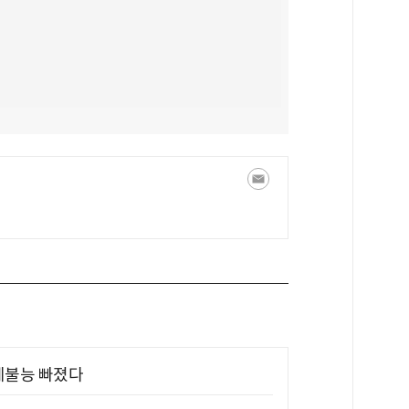
제불능 빠졌다