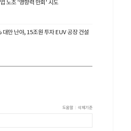
업 노조 '영향력 만회' 시도
% 대만 난야, 15조원 투자 EUV 공장 건설
도움말
삭제기준