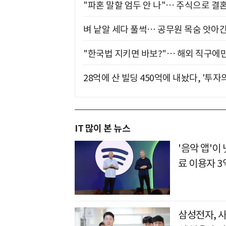
"파혼 말할 엄두 안 나"… 주식으로 결
벼 낱알 세다 풀썩… 공무원 목숨 앗아간
"한국법 지키면 바보?"… 해외 직구에만
28억에 산 빌딩 450억에 내놨다, '투자
IT 많이 본 뉴스
'음악 앱'
료 이용자 3
삼성전자, 