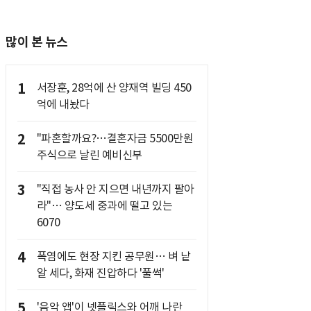
많이 본 뉴스
1
서장훈, 28억에 산 양재역 빌딩 450
억에 내놨다
2
"파혼할까요?…결혼자금 5500만원
주식으로 날린 예비신부
3
"직접 농사 안 지으면 내년까지 팔아
라"… 양도세 중과에 떨고 있는
6070
4
폭염에도 현장 지킨 공무원… 벼 낱
알 세다, 화재 진압하다 '풀썩'
5
'음악 앱'이 넷플릭스와 어깨 나란