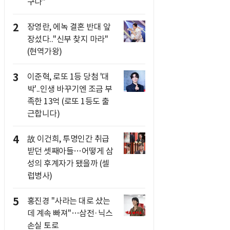
구나"
2
장영란, 에녹 결혼 반대 앞
장섰다.."신부 찾지 마라"
(현역가왕)
3
이준혁, 로또 1등 당첨 '대
박'..인생 바꾸기엔 조금 부
족한 13억 (로또 1등도 출
근합니다)
4
故 이건희, 투명인간 취급
받던 셋째아들…어떻게 삼
성의 후계자가 됐을까 (셀
럽병사)
5
홍진경 "사라는 대로 샀는
데 계속 빠져"…삼전·닉스
손실 토로