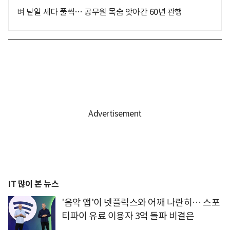
벼 낱알 세다 풀썩… 공무원 목숨 앗아간 60년 관행
IT 많이 본 뉴스
'음악 앱'이 넷플릭스와 어깨 나란히… 스포
티파이 유료 이용자 3억 돌파 비결은