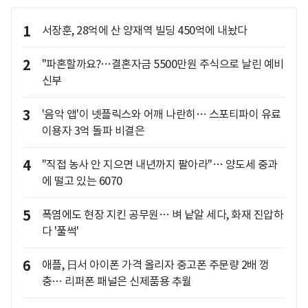
1
서장훈, 28억에 산 양재역 빌딩 450억에 내놨다
2
"파혼할까요?…결혼자금 5500만원 주식으로 날린 예비
신부
3
'음악 앱'이 넷플릭스와 어깨 나란히… 스포티파이 유료
이용자 3억 돌파 비결은
4
"직접 농사 안 지으면 내년까지 팔아라"… 양도세 중과
에 떨고 있는 6070
5
폭염에도 현장 지킨 공무원… 벼 낱알 세다, 화재 진압하
다 '풀썩'
6
애플, 日서 아이폰 가격 올리자 중고폰 주문량 2배 껑
충… 리퍼폰 패널은 신제품용 추월