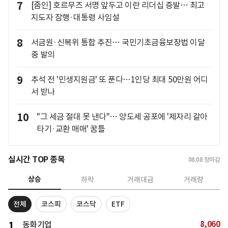
7
[줌인] 호르무즈 서명 앞두고 이란 리더십 증발… 최고
지도자 잠행·대통령 사임설
8
서금원·신복위 통합 추진… 국민기초금융보장법 이달
중 발의
9
추석 전 '민생지원금' 또 푼다…1인당 최대 50만원 어디
서 받나
10
"그 세금 절대 못 낸다"… 양도세 공포에 '제자리 갈아
타기·교환 매매' 꿈틀
실시간 TOP 종목
08.08
장마감
상승
하락
거래대금
거래량
전체
코스피
코스닥
ETF
8,060
1
동화기업