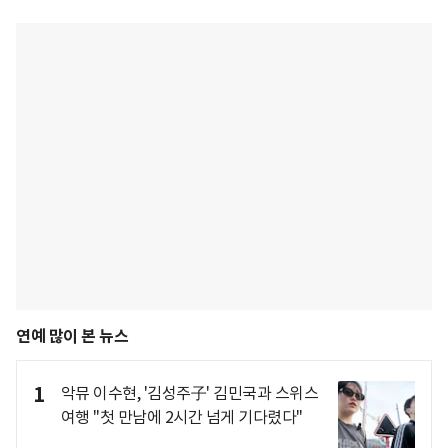
연예 많이 본 뉴스
1
악뮤 이수현, '김성주子' 김민국과 스위스
여행 "첫 만남에 2시간 넘게 기다렸다"