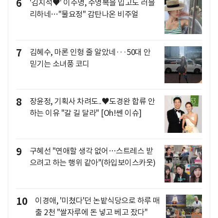
6
'김지석♥' 이주명, 수영복을 입고도 러블
리하네…"물요정" 감탄나온 비주얼
7
김혜수, 마론 인형 줄 알았네···50대 안
믿기는 소녀풍 코디
8
장윤정, 기획사 차려도..♥도경완 합류 안
하는 이유 "갈 길 달라" [Oh!쎈 이슈]
9
구혜선 "연애할 생각 없어…스트레스 받
으려고 하는 행위 같아"(하입보이스카웃)
10
이경애, '미쳤다'던 논밭식당으로 하루 매
출 2천 "쌀자루에 돈 넣고 베고 잤다"