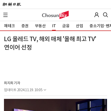
재테크
증권
부동산
IT
금융
산업
중소기업·벤
LG 올레드 TV, 해외 매체 '올해 최고 TV'
연이어 선정
최지희 기자
업데이트
2024.11.19. 10:05