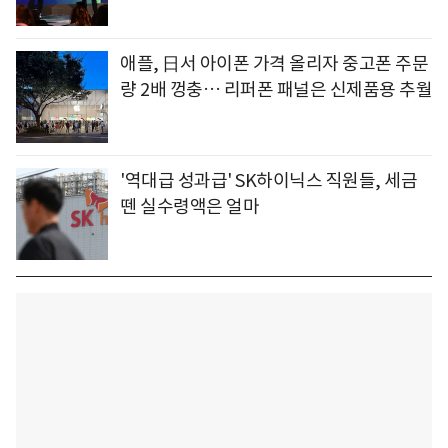
애플, 日서 아이폰 가격 올리자 중고폰 주문
량 2배 껑충… 리퍼폰 패널은 신제품용 추월
'역대급 성과급' SK하이닉스 직원들, 세금
뗀 실수령액은 얼마