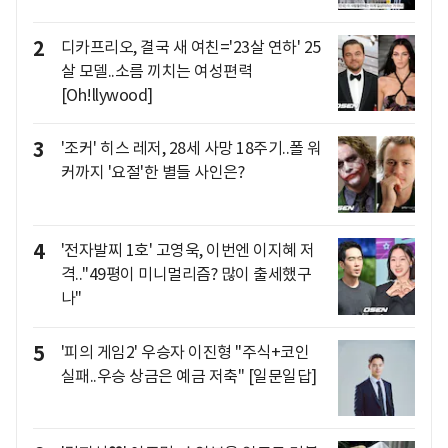
2
디카프리오, 결국 새 여친='23살 연하' 25
살 모델..소름 끼치는 여성편력
[Oh!llywood]
3
'조커' 히스 레저, 28세 사망 18주기..폴 워
커까지 '요절'한 별들 사인은?
4
'전자발찌 1호' 고영욱, 이번엔 이지혜 저
격.."49평이 미니멀리즘? 많이 출세했구
나"
5
'피의 게임2' 우승자 이진형 "주식+코인
실패..우승 상금은 예금 저축" [일문일답]