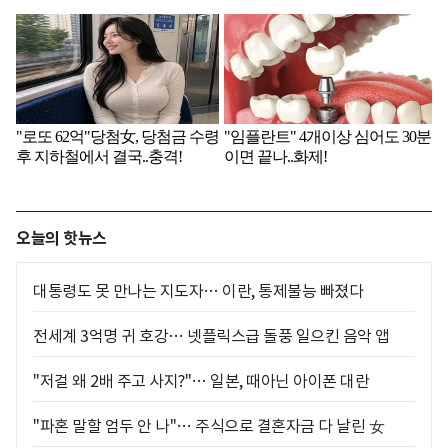
오늘의 핫뉴스
대통령도 못 만나는 지도자… 이란, 통제불능 빠졌다
전세계 3억명 귀 호강… 넷플릭스급 돌풍 일으킨 음악 앱
"저걸 왜 2배 주고 사지?"… 일본, 때아닌 아이폰 대란
"파혼 말할 엄두 안 나"… 주식으로 결혼자금 다 날린 女