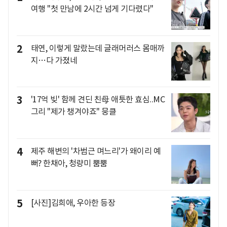
여행 "첫 만남에 2시간 넘게 기다렸다"
2
태연, 이렇게 말랐는데 글래머러스 몸매까
지…다 가졌네
3
'17억 빚' 함께 견딘 친母 애틋한 효심..MC
그리 "제가 챙겨야죠" 뭉클
4
제주 해변의 '차범근 며느리'가 왜이리 예
뻐? 한채아, 청량미 뿜뿜
5
[사진]김희애, 우아한 등장