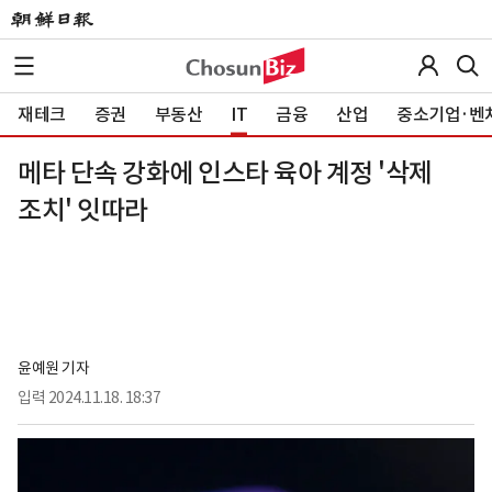
재테크
증권
부동산
IT
금융
산업
중소기업·벤
메타 단속 강화에 인스타 육아 계정 '삭제
조치' 잇따라
윤예원 기자
입력
2024.11.18. 18:37