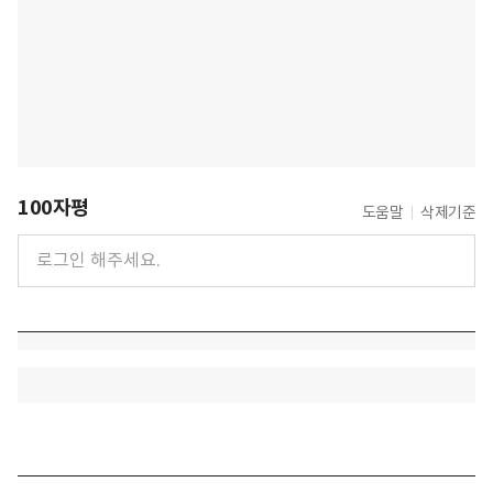
100자평
도움말
삭제기준