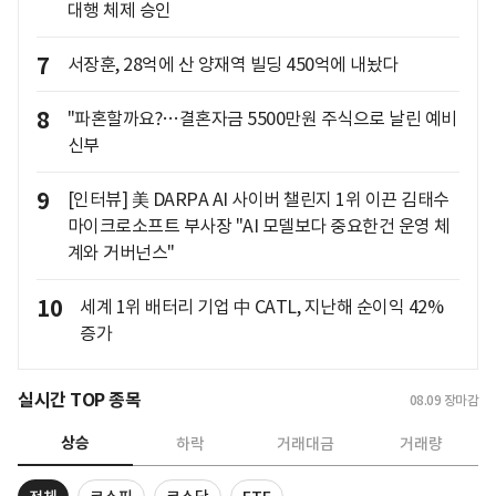
대행 체제 승인
7
서장훈, 28억에 산 양재역 빌딩 450억에 내놨다
8
"파혼할까요?…결혼자금 5500만원 주식으로 날린 예비
신부
9
[인터뷰] 美 DARPA AI 사이버 챌린지 1위 이끈 김태수
마이크로소프트 부사장 "AI 모델보다 중요한건 운영 체
계와 거버넌스"
10
세계 1위 배터리 기업 中 CATL, 지난해 순이익 42%
증가
실시간 TOP 종목
08.09
장마감
상승
하락
거래대금
거래량