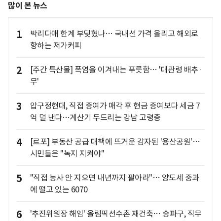
많이 본 뉴스
1
박리다매 한계 부딪혔나… 국내선 가격 올리고 해외로
향하는 저가커피
2
[주간 특산물] 폭염을 이겨내는 푸릇함… '대관령 배추·
무'
3
압구정현대, 직접 증여가 매각 후 현금 증여보다 세금 7
억 덜 낸다…계산기 두드리는 강남 고령층
4
[르포] 부동산 공급 대책에 뜨거운 감자된 '용산공원'…
시민들은 "녹지 지켜야"
5
"직접 농사 안 지으면 내년까지 팔아라"… 양도세 중과
에 떨고 있는 6070
6
'추진위원장 해임' 올림픽선수촌 재건축… 송파구, 직무