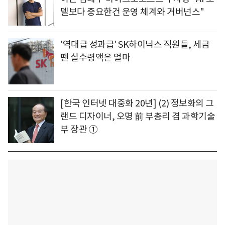
델보다 중요한건 운영 체계와 거버넌스"
'역대급 성과급' SK하이닉스 직원들, 세금
뗀 실수령액은 얼마
[한국 인터넷 대중화 20년] (2) 정보화의 그
랜드 디자이너, 오명 前 부총리 겸 과학기술
부 장관 ①