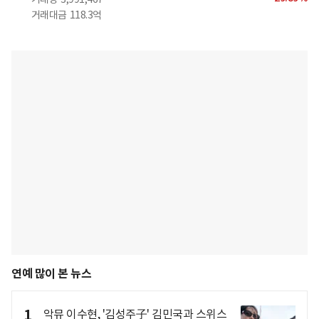
거래대금
118.3억
연예 많이 본 뉴스
1
악뮤 이수현, '김성주子' 김민국과 스위스