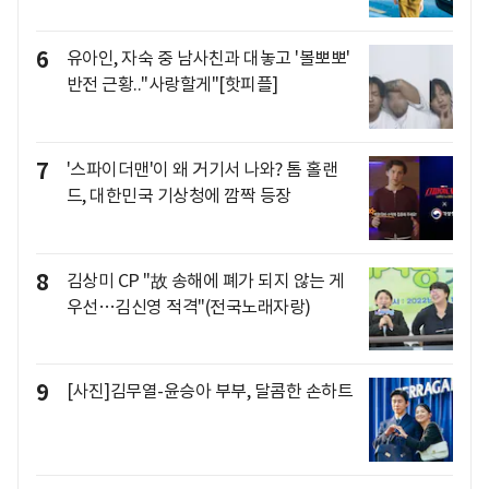
6
유아인, 자숙 중 남사친과 대놓고 '볼뽀뽀'
반전 근황.."사랑할게"[핫피플]
7
'스파이더맨'이 왜 거기서 나와? 톰 홀랜
드, 대한민국 기상청에 깜짝 등장
8
김상미 CP "故 송해에 폐가 되지 않는 게
우선…김신영 적격"(전국노래자랑)
9
[사진]김무열-윤승아 부부, 달콤한 손하트