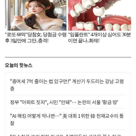
오늘의 핫뉴스
"증여세 7억 줄이는 법 있구먼!" 계산기 두드리는 강남 고령
층
정부 "아파트 짓자", 시민 "안돼"… 논란의 서울 '황금 땅'
"AI 해킹 어떻게 막냐면…" 美 대회 1위한 韓 천재교수의 통
찰