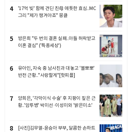
4
'17억 빚' 함께 견딘 친母 애틋한 효심..MC
그리 "제가 챙겨야죠" 뭉클
5
방은희 "두 번의 결혼 실패..아들 허락받고
이혼 결심" ('특종세상')
6
유아인, 자숙 중 남사친과 대놓고 '볼뽀뽀'
반전 근황.."사랑할게"[핫피플]
7
양희은, '각막이식 수술' 후 지팡이 짚은 근
황..'암투병' 박미선·이성미와 '밝은미소'
8
[사진]김무열-윤승아 부부, 달콤한 손하트