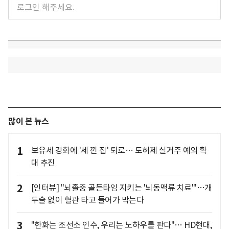
많이 본 뉴스
1
보유세 강화에 '세 낀 집' 퇴로… 토허제 실거주 예외 확
대 추진
2
[인터뷰] "뇌졸중 골든타임 지키는 '뇌동맥류 치료'"…개
두술 없이 혈관 타고 들어가 막는다
3
"한화는 조선소 인수, 우리는 노하우를 판다"… HD현대,