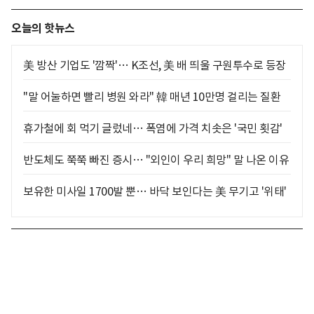
오늘의 핫뉴스
美 방산 기업도 '깜짝'… K조선, 美 배 띄울 구원투수로 등장
"말 어눌하면 빨리 병원 와라" 韓 매년 10만명 걸리는 질환
휴가철에 회 먹기 글렀네… 폭염에 가격 치솟은 '국민 횟감'
반도체도 쭉쭉 빠진 증시… "외인이 우리 희망" 말 나온 이유
보유한 미사일 1700발 뿐… 바닥 보인다는 美 무기고 '위태'