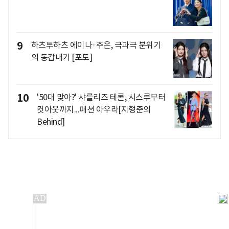
9
하츠투하츠 에이나·주은, 극과극 분위기
의 동갑내기 [포토]
10
'50대 맞아?' 샤를리즈 테론, 시스루부터
컷아웃까지...패션 아우라[지형준의
Behind]