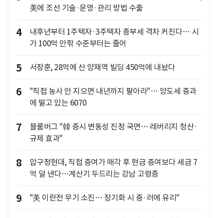
美에 조선 기술·운영·관리 방법 수출
4
내후년부터 1주택자·3주택자 종부세 격차 커진다… 시
가 100억 안팎 수준부터는 줄어
5
서장훈, 28억에 산 양재역 빌딩 450억에 내놨다
6
"직접 농사 안 지으면 내년까지 팔아라"… 양도세 중과
에 떨고 있는 6070
7
블룸버그 "韓 증시 변동성 진정 국면… 레버리지 청산·
규제 효과"
8
압구정현대, 직접 증여가 매각 후 현금 증여보다 세금 7
억 덜 낸다…계산기 두드리는 강남 고령층
9
"美 이란전 무기 소진… 장기화 시 중·러에 유리"