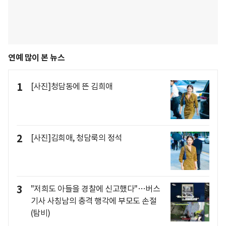
연예 많이 본 뉴스
1
[사진]청담동에 뜬 김희애
2
[사진]김희애, 청담룩의 정석
3
"저희도 아들을 경찰에 신고했다"…버스
기사 사칭남의 충격 행각에 부모도 손절
(탐비)