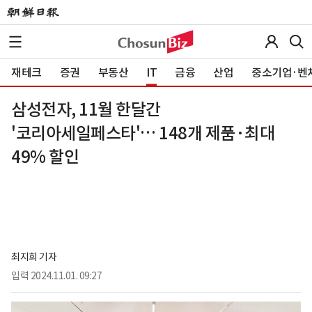
재테크
증권
부동산
IT
금융
산업
중소기업·벤
삼성전자, 11월 한달간
'코리아세일페스타'… 148개 제품·최대
49% 할인
최지희 기자
입력
2024.11.01. 09:27