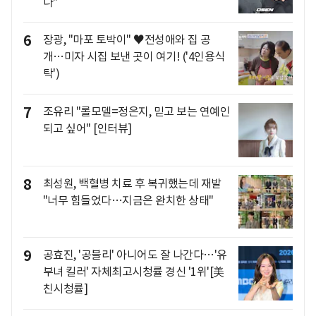
나"
6
장광, "마포 토박이" ♥전성애와 집 공
개…미자 시집 보낸 곳이 여기! ('4인용식
탁')
7
조유리 "롤모델=정은지, 믿고 보는 연예인
되고 싶어" [인터뷰]
8
최성원, 백혈병 치료 후 복귀했는데 재발
"너무 힘들었다…지금은 완치한 상태"
9
공효진, '공블리' 아니어도 잘 나간다…'유
부녀 킬러' 자체최고시청률 경신 '1위'[美
친시청률]