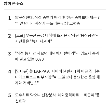
많이 본 뉴스
1
압구정현대, 직접 증여가 매각 후 현금 증여보다 세금 7
억 덜 낸다…계산기 두드리는 강남 고령층
2
[르포] 부동산 공급 대책에 뜨거운 감자된 '용산공원'…
시민들은 "녹지 지켜야"
3
"직접 농사 안 지으면 내년까지 팔아라"… 양도세 중과
에 떨고 있는 6070
4
[인터뷰] 美 DARPA AI 사이버 챌린지 1위 이끈 김태수
마이크로소프트 부사장 "AI 모델보다 중요한건 운영 체
계와 거버넌스"
5
도수치료 막으니 신장분사·체외충격파로… 비급여 '풍
선효과'