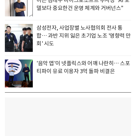
이끈 김태수 마이크로소프트 부사장 "AI 모
델보다 중요한건 운영 체계와 거버넌스"
삼성전자, 사업장별 노사협의회 전사 통
합… 과반 지위 잃은 초기업 노조 '영향력 만
회' 시도
'음악 앱'이 넷플릭스와 어깨 나란히… 스포
티파이 유료 이용자 3억 돌파 비결은