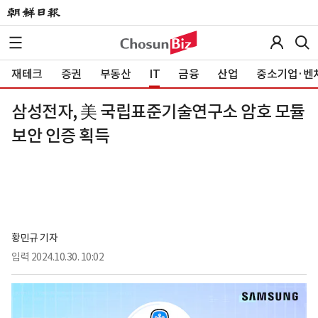
재테크
증권
부동산
IT
금융
산업
중소기업·벤
삼성전자, 美 국립표준기술연구소 암호 모듈
보안 인증 획득
황민규 기자
입력
2024.10.30. 10:02