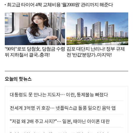
오늘의 핫뉴스
대통령도 못 만나는 지도자… 이란, 통제불능 빠졌다
전세계 3억명 귀 호강… 넷플릭스급 돌풍 일으킨 음악 앱
"저걸 왜 2배 주고 사지?"… 일본, 때아닌 아이폰 대란