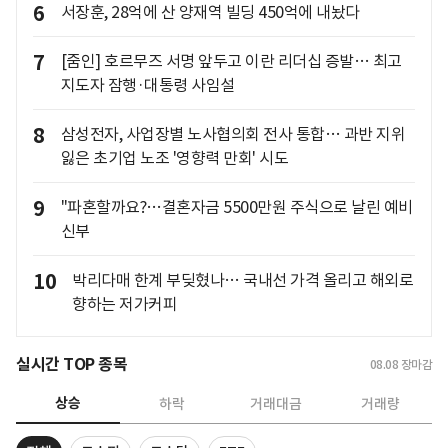
6
서장훈, 28억에 산 양재역 빌딩 450억에 내놨다
7
[줌인] 호르무즈 서명 앞두고 이란 리더십 증발… 최고
지도자 잠행·대통령 사임설
8
삼성전자, 사업장별 노사협의회 전사 통합… 과반 지위
잃은 초기업 노조 '영향력 만회' 시도
9
"파혼할까요?…결혼자금 5500만원 주식으로 날린 예비
신부
10
박리다매 한계 부딪혔나… 국내선 가격 올리고 해외로
향하는 저가커피
실시간 TOP 종목
08.08
장마감
상승
하락
거래대금
거래량