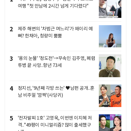
여행 "첫 만남에 2시간 넘게 기다렸다"
2
제주 해변의 '차범근 며느리'가 왜이리 예
뻐? 한채아, 청량미 뿜뿜
3
'용의 눈물' '정도전'→무속인 김주영, 폐렴
투병 끝 사망..향년 73세
4
정지선, '9년째 각방 쓰는' ♥남편 공개..훈
남 비주얼 '깜짝'(사당귀)
5
'전자발찌 1호' 고영욱, 이번엔 이지혜 저
격.."49평이 미니멀리즘? 많이 출세했구