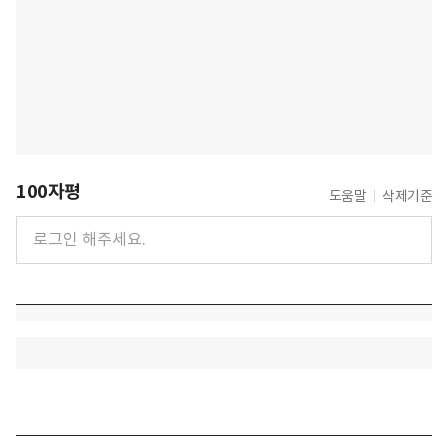
100자평
도움말
삭제기준