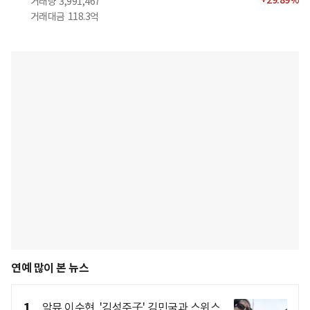
+
29.89
%
거래량
3,991,467
거래대금
118.3억
연예 많이 본 뉴스
1
악뮤 이수현, '김성주子' 김민국과 스위스