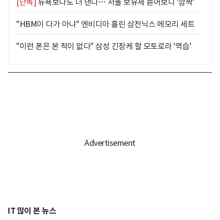
[단독]
뉴욕보다도 더 낸다… 서울 보유세 뜯어보니 '깜짝'
"HBM이 다가 아냐" 엔비디아 홀린 삼전닉스 메모리 세트
"이런 폰은 본 적이 없다" 삼성 긴장케 할 모토로라 '역습'
IT 많이 본 뉴스