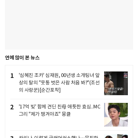
연예 많이 본 뉴스
1
'심혜진 조카' 심재원, 00년생 소개팅녀 앞
상의 탈의 "웃통 벗은 사람 처음 봐?"(조선
의 사랑꾼)[순간포착]
2
'17억 빚' 함께 견딘 친母 애틋한 효심..MC
그리 "제가 챙겨야죠" 뭉클
카리나, 이렇게 글래머러스했나…묵직한