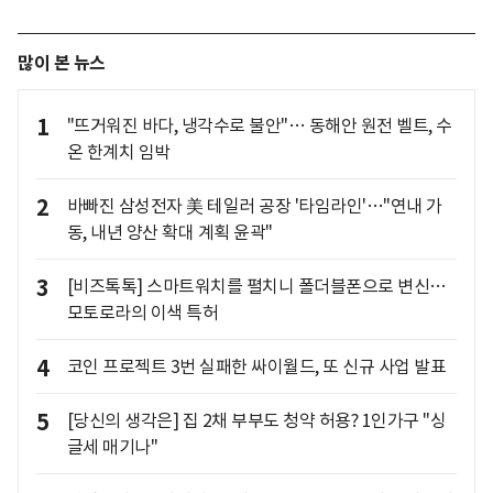
많이 본 뉴스
1
"뜨거워진 바다, 냉각수로 불안"… 동해안 원전 벨트, 수
온 한계치 임박
2
바빠진 삼성전자 美 테일러 공장 '타임라인'…"연내 가
동, 내년 양산 확대 계획 윤곽"
3
[비즈톡톡] 스마트워치를 펼치니 폴더블폰으로 변신…
모토로라의 이색 특허
4
코인 프로젝트 3번 실패한 싸이월드, 또 신규 사업 발표
5
[당신의 생각은] 집 2채 부부도 청약 허용? 1인가구 "싱
글세 매기나"