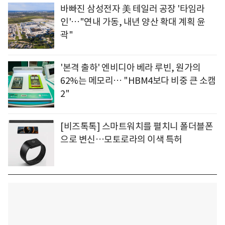
바빠진 삼성전자 美 테일러 공장 '타임라
인'…"연내 가동, 내년 양산 확대 계획 윤
곽"
'본격 출하' 엔비디아 베라 루빈, 원가의
62%는 메모리… "HBM4보다 비중 큰 소캠
2"
[비즈톡톡] 스마트워치를 펼치니 폴더블폰
으로 변신…모토로라의 이색 특허