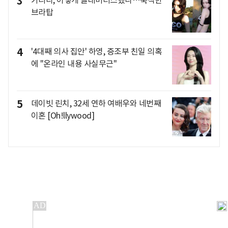
3
브라탑
4
'4대째 의사 집안' 하영, 증조부 친일 의혹
에 "온라인 내용 사실무근"
5
데이빗 린치, 32세 연하 여배우와 네번째
이혼 [Oh!llywood]