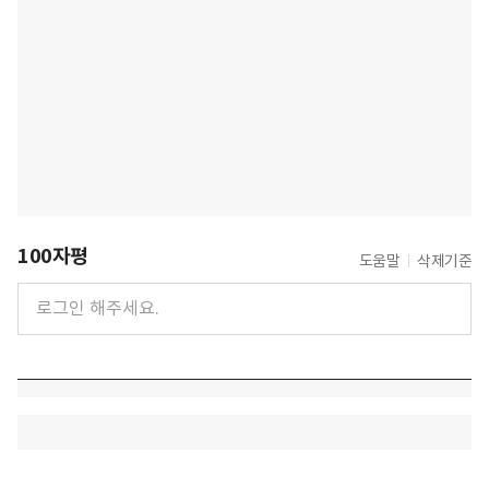
100자평
도움말
삭제기준