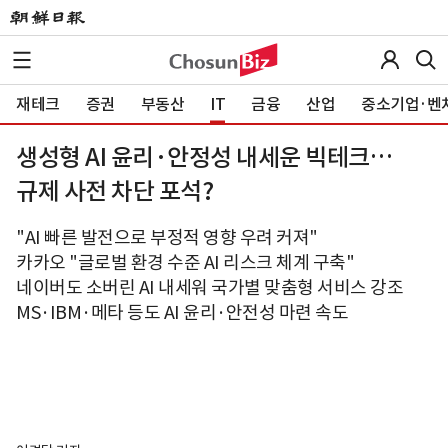
재테크
증권
부동산
IT
금융
산업
중소기업·벤
생성형 AI 윤리·안정성 내세운 빅테크…
규제 사전 차단 포석?
"AI 빠른 발전으로 부정적 영향 우려 커져"
카카오 "글로벌 환경 수준 AI 리스크 체계 구축"
네이버도 소버린 AI 내세워 국가별 맞춤형 서비스 강조
MS·IBM·메타 등도 AI 윤리·안전성 마련 속도