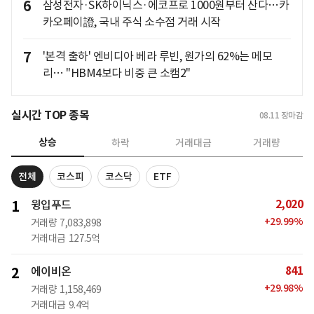
6
삼성전자·SK하이닉스·에코프로 1000원부터 산다…카
카오페이證, 국내 주식 소수점 거래 시작
7
'본격 출하' 엔비디아 베라 루빈, 원가의 62%는 메모
리… "HBM4보다 비중 큰 소캠2"
실시간 TOP 종목
08.11
장마감
상승
하락
거래대금
거래량
전체
코스피
코스닥
ETF
2,020
1
윙입푸드
+
29.99
%
거래량
7,083,898
거래대금
127.5억
841
2
에이비온
+
29.98
%
거래량
1,158,469
거래대금
9.4억