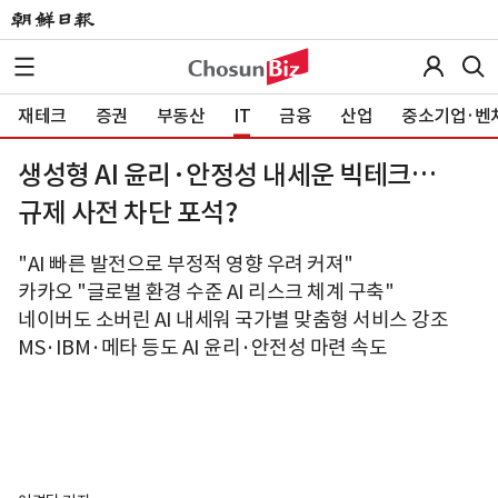
재테크
증권
부동산
IT
금융
산업
중소기업·벤
생성형 AI 윤리·안정성 내세운 빅테크…
규제 사전 차단 포석?
"AI 빠른 발전으로 부정적 영향 우려 커져"
카카오 "글로벌 환경 수준 AI 리스크 체계 구축"
네이버도 소버린 AI 내세워 국가별 맞춤형 서비스 강조
MS·IBM·메타 등도 AI 윤리·안전성 마련 속도