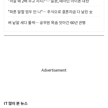
"저걸 왜 2배 주고 사지?"… 일본, 때아닌 아이폰 대란
"파혼 말할 엄두 안 나"… 주식으로 결혼자금 다 날린 女
벼 낱알 세다 풀썩… 공무원 목숨 앗아간 60년 관행
IT 많이 본 뉴스