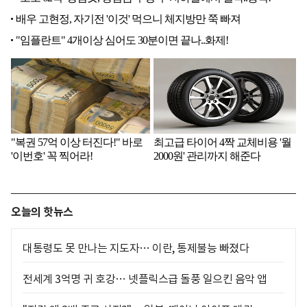
오늘의 핫뉴스
대통령도 못 만나는 지도자… 이란, 통제불능 빠졌다
전세계 3억명 귀 호강… 넷플릭스급 돌풍 일으킨 음악 앱