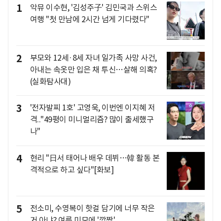
1
악뮤 이수현, '김성주子' 김민국과 스위스
여행 "첫 만남에 2시간 넘게 기다렸다"
2
부모와 12세·8세 자녀 일가족 사망 사건,
아내는 속옷만 입은 채 투신…살해 의혹?
(실화탐사대)
3
'전자발찌 1호' 고영욱, 이번엔 이지혜 저
격.."49평이 미니멀리즘? 많이 출세했구
나"
4
현리 "日서 태어나 배우 데뷔…韓 활동 본
격적으로 하고 싶다"[화보]
5
전소미, 수영복이 핫걸 담기에 너무 작은
거 아냐? 여름 미모에 '깜짝'