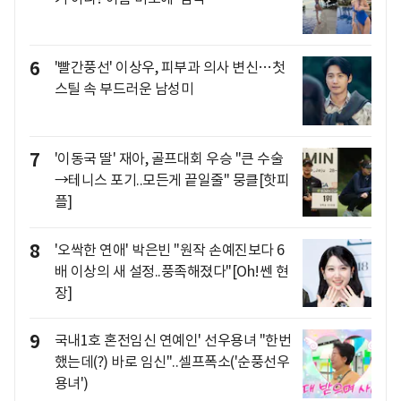
6
'빨간풍선' 이상우, 피부과 의사 변신…첫
스틸 속 부드러운 남성미
7
'이동국 딸' 재아, 골프대회 우승 "큰 수술
→테니스 포기..모든게 끝일줄" 뭉클[핫피
플]
8
'오싹한 연애' 박은빈 "원작 손예진보다 6
배 이상의 새 설정..풍족해졌다"[Oh!쎈 현
장]
9
국내1호 혼전임신 연예인' 선우용녀 "한번
했는데(?) 바로 임신"..셀프폭소('순풍선우
용녀')