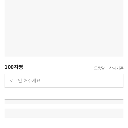
100자평
도움말
삭제기준