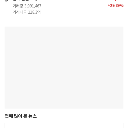
+
29.89
%
거래량
3,991,467
거래대금
118.3억
연예 많이 본 뉴스