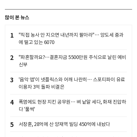
많이 본 뉴스
1
"직접 농사 안 지으면 내년까지 팔아라"… 양도세 중과
에 떨고 있는 6070
2
"파혼할까요?…결혼자금 5500만원 주식으로 날린 예비
신부
3
'음악 앱'이 넷플릭스와 어깨 나란히… 스포티파이 유료
이용자 3억 돌파 비결은
4
폭염에도 현장 지킨 공무원… 벼 낱알 세다, 화재 진압하
다 '풀썩'
5
서장훈, 28억에 산 양재역 빌딩 450억에 내놨다