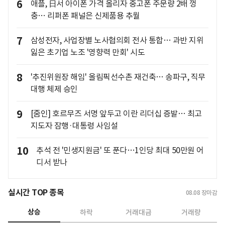
6
애플, 日서 아이폰 가격 올리자 중고폰 주문량 2배 껑
충… 리퍼폰 패널은 신제품용 추월
7
삼성전자, 사업장별 노사협의회 전사 통합… 과반 지위
잃은 초기업 노조 '영향력 만회' 시도
8
'추진위원장 해임' 올림픽선수촌 재건축… 송파구, 직무
대행 체제 승인
9
[줌인] 호르무즈 서명 앞두고 이란 리더십 증발… 최고
지도자 잠행·대통령 사임설
10
추석 전 '민생지원금' 또 푼다…1인당 최대 50만원 어
디서 받나
실시간 TOP 종목
08.08
장마감
상승
하락
거래대금
거래량