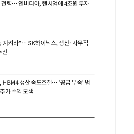
은 전력… 엔비디아, 랜시엄에 4조원 투자
속 지켜라"… SK하이닉스, 생산·사무직
추진
 HBM4 생산 속도조절… '공급 부족' 범
 추가 수익 모색