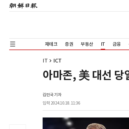
재테크
증권
부동산
IT
금융
IT
ICT
아마존, 美 대선 당
김민국 기자
입력
2024.10.18. 11:36