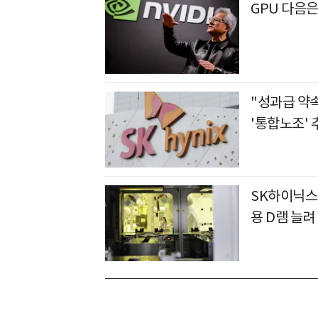
GPU 다음
"성과급 약
'통합노조' 
SK하이닉스,
용 D램 늘려