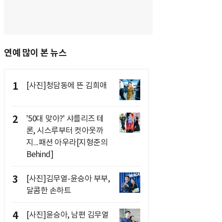
연예 많이 본 뉴스
1
[사진]청담동에 뜬 김희애
2
'50대 맞아?' 샤를리즈 테
론, 시스루부터 컷아웃까
지...패션 아우라[지형준의
Behind]
3
[사진]김무열-윤승아 부부,
달콤한 손하트
4
[사진]윤승아, 남편 김무열