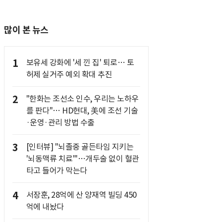
많이 본 뉴스
1
보유세 강화에 '세 낀 집' 퇴로… 토
허제 실거주 예외 확대 추진
2
"한화는 조선소 인수, 우리는 노하우
를 판다"… HD현대, 美에 조선 기술
·운영·관리 방법 수출
3
[인터뷰] "뇌졸중 골든타임 지키는
'뇌동맥류 치료'"…개두술 없이 혈관
타고 들어가 막는다
4
서장훈, 28억에 산 양재역 빌딩 450
억에 내놨다