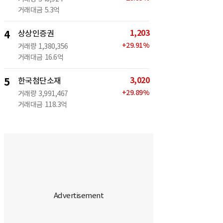
거래대금
5.3억
1,203
4
상상인증권
+
29.91
%
거래량
1,380,356
거래대금
16.6억
3,020
5
한국첨단소재
+
29.89
%
거래량
3,991,467
거래대금
118.3억