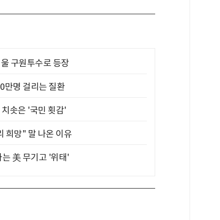
 띄울 구원투수로 등장
10만명 걸리는 질환
치솟은 '국민 횟감'
 희망" 말 나온 이유
는 美 무기고 '위태'