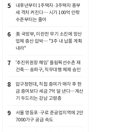
5
내후년부터 1주택자·3주택자 종부
세 격차 커진다… 시가 100억 안팎
수준부터는 줄어
6
美 국방부, 이란전 무기 소진에 방산
업체 증산 압박… "3주 내 납품 계획
내라"
7
'추진위원장 해임' 올림픽선수촌 재
건축… 송파구, 직무대행 체제 승인
8
압구정현대, 직접 증여가 매각 후 현
금 증여보다 세금 7억 덜 낸다…계산
기 두드리는 강남 고령층
9
서울 영등포·구로 준공업지역에 2만
7000가구 공급 속도