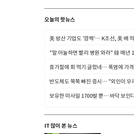
오늘의 핫뉴스
美 방산 기업도 '깜짝'… K조선, 美 배
"말 어눌하면 빨리 병원 와라" 韓 매년 
휴가철에 회 먹기 글렀네… 폭염에 가격 
반도체도 쭉쭉 빠진 증시… "외인이 우리
보유한 미사일 1700발 뿐… 바닥 보인다
IT 많이 본 뉴스