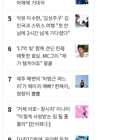
어깨에 기대어
5
악뮤 이수현, '김성주子' 김
민국과 스위스 여행 "첫 만
남에 2시간 넘게 기다렸다"
6
'17억 빚' 함께 견딘 친母
애틋한 효심..MC그리 "제
가 챙겨야죠" 뭉클
7
제주 해변의 '차범근 며느
리'가 왜이리 예뻐? 한채아,
청량미 뿜뿜
8
'거제 야호~ 창시자' 미나미
"이렇게 사랑받는 밈 될 줄
몰라" [인터뷰③]
9
[사진]김희애, 우아한 등장