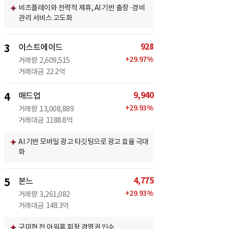
비즈플레이와 전략적 제휴, AI 기반 출장·경비
관리 서비스 고도화
928
3
이스트에이드
+
29.97
%
거래량
2,609,515
거래대금
22.2억
9,940
4
매드업
+
29.93
%
거래량
13,008,889
거래대금
1188.8억
AI 기반 모바일 광고 타깃팅으로 광고 효율 극대
화
4,775
5
본느
+
29.93
%
거래량
3,261,082
거래대금
148.3억
구미현 전 아워홈 회장 경영권 인수