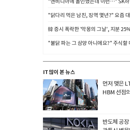
"엔비디아에 올인했는데 이런…" SK
"닭다리 먹은 남친, 징역 몇년?" 요즘 
韓 증시 폭락한 '악몽의 그날', 지분 2
"불닭 파는 그 삼양 아니에요?" 주식할
IT 많이 본 뉴스
먼저 맺은 L
HBM 선점
반도체 공장