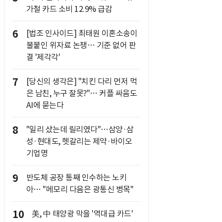
가철 카드 소비 12.9% 급감
6
[법조 인사이드] 최태원 이혼소송이
불붙인 위자료 논쟁… 기준 없어 판
결 '제각각'
7
[당신의 생각은] "치킨 다리 먼저 먹
은 남친, 누구 잘못?"… 커플 싸움도
AI에 묻는다
8
"일리 샀는데 릴리였다"…삼양·삼
성·현대도, 헷갈리는 제약·바이오
기업명
9
반도체 공장 통째 인수하는 노키
아… "메모리 다음은 광통신 병목"
10
美, 中 태양광 막을 '역대급 카드'