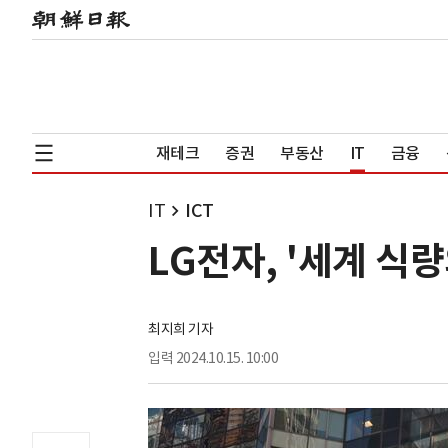
재테크
증권
부동산
IT
금융
IT
ICT
LG전자, '세계 식
최지희 기자
입력
2024.10.15. 10:00