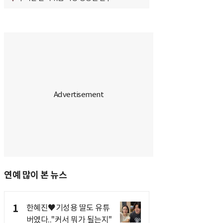
연예 많이 본 뉴스
1
한혜진♥기성용 딸도 유튜
버였다.."커서 뭐가 될는지"