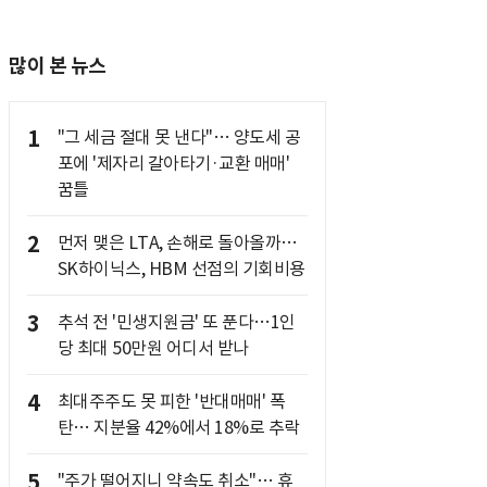
많이 본 뉴스
1
"그 세금 절대 못 낸다"… 양도세 공
포에 '제자리 갈아타기·교환 매매'
꿈틀
2
먼저 맺은 LTA, 손해로 돌아올까…
SK하이닉스, HBM 선점의 기회비용
3
추석 전 '민생지원금' 또 푼다…1인
당 최대 50만원 어디서 받나
4
최대주주도 못 피한 '반대매매' 폭
탄… 지분율 42%에서 18%로 추락
5
"주가 떨어지니 약속도 취소"… 휴