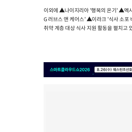
이외에
▲
나이지리아 '행복의 온기'
▲
멕시
G 러브스 앤 케어스'
▲
이라크 '식사 소포
취약 계층 대상 식사 지원 활동을 펼치고 있