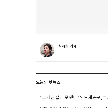
최지희 기자
오늘의 핫뉴스
"그 세금 절대 못 낸다" 양도세 공포, 