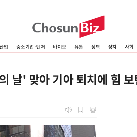
산업
중소기업·벤처
바이오
유통
정책
정치
사회
량의 날' 맞아 기아 퇴치에 힘 