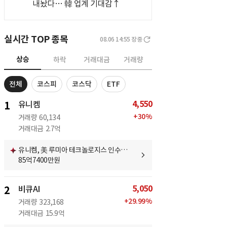
내놨다… 韓 업계 기대감↑
실시간 TOP 종목
08.06 14:55
장중
상승
하락
거래대금
거래량
전체
코스피
코스닥
ETF
4,550
1
유니켐
+
30
%
거래량
60,134
거래대금
2.7억
유니켐, 美 루미아 테크놀로지스 인수…
85억7400만원
5,050
2
비큐AI
+
29.99
%
거래량
323,168
거래대금
15.9억