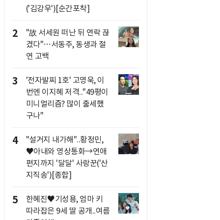
('김강우')[순간포착]
2
"故 서세원 떠난 뒤 연락 끊
겼다"…서동주, 동생과 절
연 고백
3
'전자발찌 1호' 고영욱, 이
번엔 이지혜 저격.."49평이
미니멀리즘? 많이 출세했
구나"
4
"설거지 내가해"..황정민,
♥아내와 영상통화→연애
편지까지 '달달' 사랑꾼('산
지직송')[종합]
5
한혜진♥기성용, 엄마 키
따라잡은 9세 딸 공개..여름