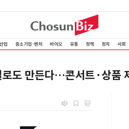
산업
중소기업·벤처
바이오
유통
정책
정치
사회
컬로도 만든다…콘서트·상품 