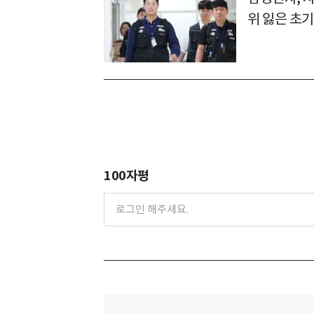
위 잃은 초기
100자평