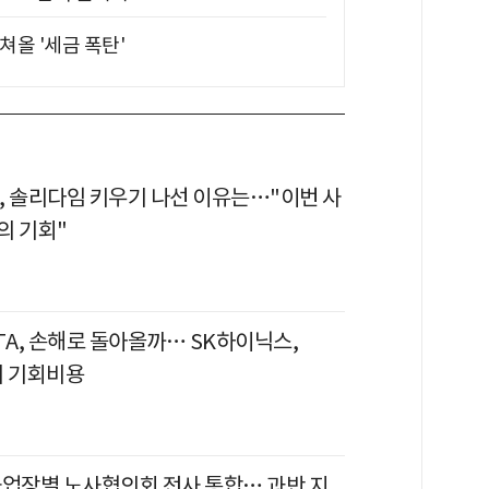
쳐올 '세금 폭탄'
, 솔리다임 키우기 나선 이유는…"이번 사
의 기회"
TA, 손해로 돌아올까… SK하이닉스,
의 기회비용
사업장별 노사협의회 전사 통합… 과반 지