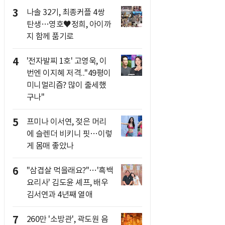
3
나솔 32기, 최종커플 4쌍
탄생…영호♥정희, 아이까
지 함께 품기로
4
'전자발찌 1호' 고영욱, 이
번엔 이지혜 저격.."49평이
미니멀리즘? 많이 출세했
구나"
5
프미나 이서연, 젖은 머리
에 슬렌더 비키니 핏…이렇
게 몸매 좋았나
6
"삼겹살 먹을래요?"…'흑백
요리사' 김도윤 셰프, 배우
김서연과 4년째 열애
7
260만 '소방관', 곽도원 음