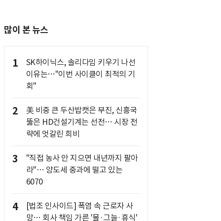
많이 본 뉴스
1
SK하이닉스, 솔리다임 키우기 나선
이유는…"이번 사이클이 최적의 기
회"
2
美 비중 큰 두산밥캣은 부진, 신흥국
뚫은 HD건설기계는 선전… 시장 전
략에 엇갈린 희비
3
"직접 농사 안 지으면 내년까지 팔아
라"… 양도세 중과에 떨고 있는
6070
4
[법조 인사이드] 폭염 속 근로자 사
망… 회사 책임 가른 '물·그늘·휴식'