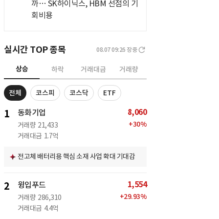
까… SK하이닉스, HBM 선점의 기
회비용
실시간 TOP 종목
08.07 09:26
장중
상승
하락
거래대금
거래량
전체
코스피
코스닥
ETF
8,060
1
동화기업
+
30
%
거래량
21,433
거래대금
1.7억
전고체 배터리용 핵심 소재 사업 확대 기대감
1,554
2
윙입푸드
+
29.93
%
거래량
286,310
거래대금
4.4억