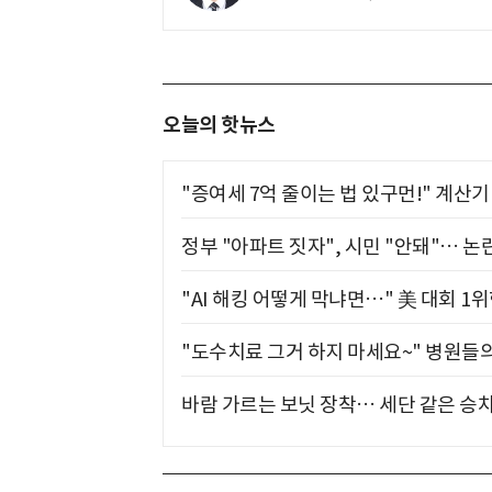
오늘의 핫뉴스
"증여세 7억 줄이는 법 있구먼!" 계산
정부 "아파트 짓자", 시민 "안돼"… 논란
"AI 해킹 어떻게 막냐면…" 美 대회 1
"도수치료 그거 하지 마세요~" 병원들
바람 가르는 보닛 장착… 세단 같은 승