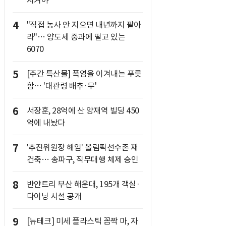
지켜야"
4
"직접 농사 안 지으면 내년까지 팔아
라"… 양도세 중과에 떨고 있는
6070
5
[주간 특산물] 폭염을 이겨내는 푸릇
함… '대관령 배추·무'
6
서장훈, 28억에 산 양재역 빌딩 450
억에 내놨다
7
'추진위원장 해임' 올림픽선수촌 재
건축… 송파구, 직무대행 체제 승인
8
반얀트리 부산 해운대, 195개 객실·
다이닝 시설 공개
9
[뉴테크] 미세 플라스틱 꼼짝 마, 자