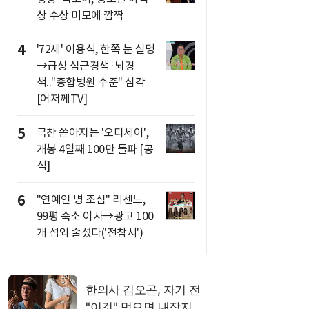
상 수상 미모에 깜짝
4
'72세' 이용식, 한쪽 눈 실명
→급성 심근경색·뇌경
색.."종합병원 수준" 심각
[어저께TV]
5
극찬 쏟아지는 '오디세이',
개봉 4일째 100만 돌파 [공
식]
6
"연예인 병 조심" 리센느,
99평 숙소 이사→광고 100
개 섭외 줄섰다('전참시')