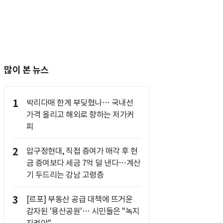
많이 본 뉴스
1
박리다매 한계 부딪혔나… 국내선
가격 올리고 해외로 향하는 저가커
피
2
압구정현대, 직접 증여가 매각 후 현
금 증여보다 세금 7억 덜 낸다…계산
기 두드리는 강남 고령층
3
[르포] 부동산 공급 대책에 뜨거운
감자된 '용산공원'… 시민들은 "녹지