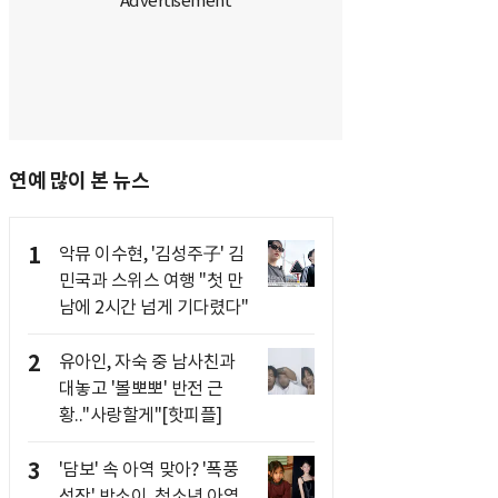
연예 많이 본 뉴스
1
악뮤 이수현, '김성주子' 김
민국과 스위스 여행 "첫 만
남에 2시간 넘게 기다렸다"
2
유아인, 자숙 중 남사친과
대놓고 '볼뽀뽀' 반전 근
황.."사랑할게"[핫피플]
3
'담보' 속 아역 맞아? '폭풍
성장' 박소이, 청소년 아역