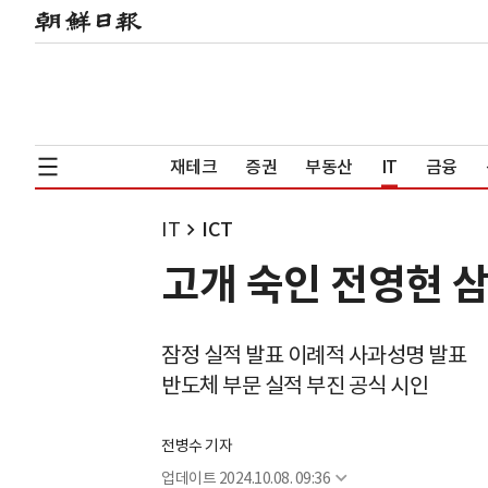
재테크
증권
부동산
IT
금융
IT
ICT
고개 숙인 전영현 
잠정 실적 발표 이례적 사과성명 발표
반도체 부문 실적 부진 공식 시인
전병수 기자
업데이트
2024.10.08. 09:36