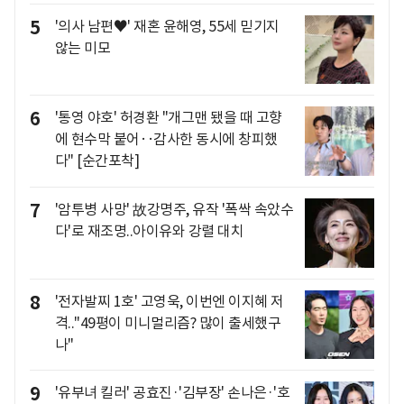
5
'의사 남편♥' 재혼 윤해영, 55세 믿기지
않는 미모
6
'통영 야호' 허경환 "개그맨 됐을 때 고향
에 현수막 붙어‥감사한 동시에 창피했
다" [순간포착]
7
'암투병 사망' 故강명주, 유작 '폭싹 속았수
다'로 재조명..아이유와 강렬 대치
8
'전자발찌 1호' 고영욱, 이번엔 이지혜 저
격.."49평이 미니멀리즘? 많이 출세했구
나"
9
'유부녀 킬러' 공효진·'김부장' 손나은·'호