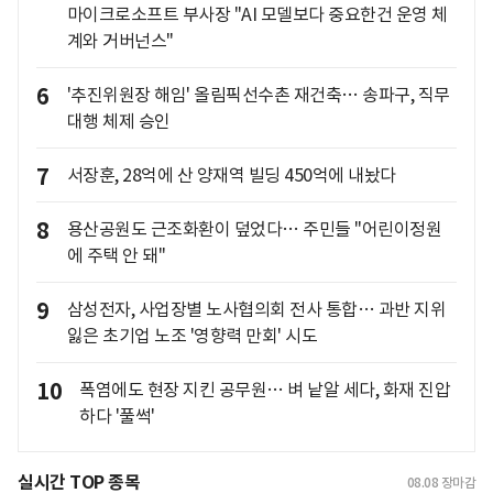
마이크로소프트 부사장 "AI 모델보다 중요한건 운영 체
계와 거버넌스"
6
'추진위원장 해임' 올림픽선수촌 재건축… 송파구, 직무
대행 체제 승인
7
서장훈, 28억에 산 양재역 빌딩 450억에 내놨다
8
용산공원도 근조화환이 덮었다… 주민들 "어린이정원
에 주택 안 돼"
9
삼성전자, 사업장별 노사협의회 전사 통합… 과반 지위
잃은 초기업 노조 '영향력 만회' 시도
10
폭염에도 현장 지킨 공무원… 벼 낱알 세다, 화재 진압
하다 '풀썩'
실시간 TOP 종목
08.08
장마감