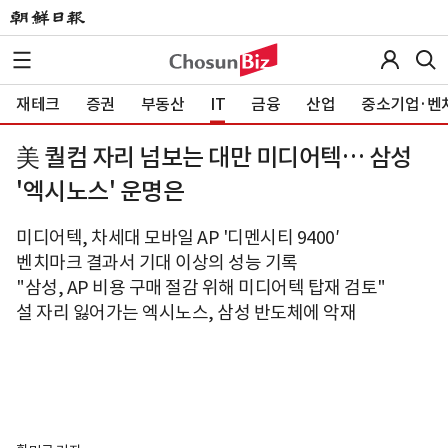
재테크
증권
부동산
IT
금융
산업
중소기업·벤
美 퀄컴 자리 넘보는 대만 미디어텍… 삼성
'엑시노스' 운명은
미디어텍, 차세대 모바일 AP '디멘시티 9400′
벤치마크 결과서 기대 이상의 성능 기록
"삼성, AP 비용 구매 절감 위해 미디어텍 탑재 검토"
설 자리 잃어가는 엑시노스, 삼성 반도체에 악재