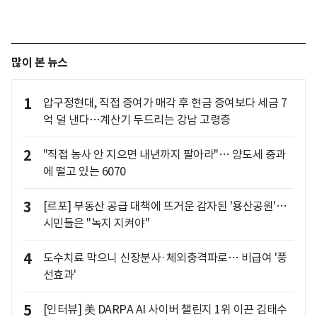
많이 본 뉴스
1
압구정현대, 직접 증여가 매각 후 현금 증여보다 세금 7
억 덜 낸다…계산기 두드리는 강남 고령층
2
"직접 농사 안 지으면 내년까지 팔아라"… 양도세 중과
에 떨고 있는 6070
3
[르포] 부동산 공급 대책에 뜨거운 감자된 '용산공원'…
시민들은 "녹지 지켜야"
4
도수치료 막으니 신장분사·체외충격파로… 비급여 '풍
선효과'
5
[인터뷰] 美 DARPA AI 사이버 챌린지 1위 이끈 김태수