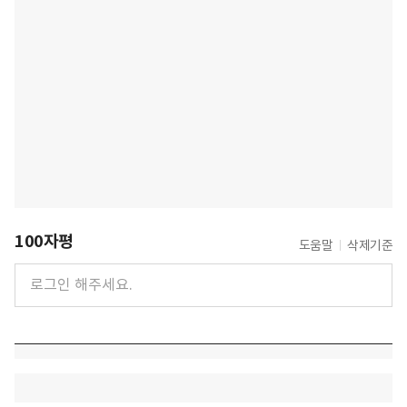
100자평
도움말
삭제기준