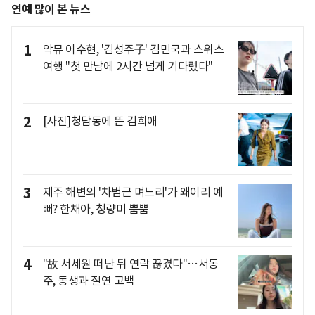
연예 많이 본 뉴스
1
악뮤 이수현, '김성주子' 김민국과 스위스
여행 "첫 만남에 2시간 넘게 기다렸다"
2
[사진]청담동에 뜬 김희애
3
제주 해변의 '차범근 며느리'가 왜이리 예
뻐? 한채아, 청량미 뿜뿜
4
"故 서세원 떠난 뒤 연락 끊겼다"…서동
주, 동생과 절연 고백