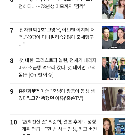
전하더니…78년생 미모까지 '깜짝'
7
'전자발찌 1호' 고영욱, 이번엔 이지혜 저
격.."49평이 미니멀리즘? 많이 출세했구
나"
8
'첫 내한' 크리스토퍼 놀란, 전세기 내리자
마자 소금빵 먹으러 갔다..맷 데이먼 고척
돔行 [Oh!쎈 이슈]
9
홍현희♥제이쓴 "준범이 쌍둥이 동생 생
겼다"..그간 뜸했던 이유('홍쓴TV')
10
'故최진실 딸' 최준희, 결혼 후에도 성형
계획 언급…"한 번 사는 인생, 최고 버전