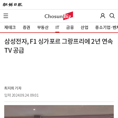
재테크
증권
부동산
IT
금융
산업
중소기업·벤
삼성전자, F1 싱가포르 그랑프리에 2년 연속
TV 공급
최지희 기자
입력
2024.09.24. 09:01