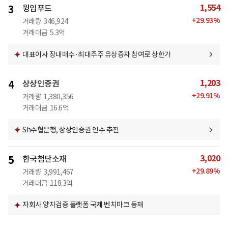
1,554
3
윙입푸드
+
29.93
%
거래량
346,924
거래대금
5.3억
대표이사 장내매수·최대주주 유상증자 참여로 상한가
1,203
4
상상인증권
+
29.91
%
거래량
1,380,356
거래대금
16.6억
Sh수협은행, 상상인증권 인수 추진
3,020
5
한국첨단소재
+
29.89
%
거래량
3,991,467
거래대금
118.3억
자회사 양자검증 플랫폼 국제 벤치마크 등재