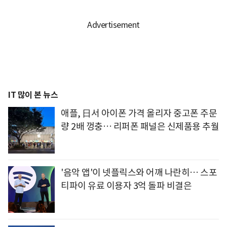
IT 많이 본 뉴스
애플, 日서 아이폰 가격 올리자 중고폰 주문
량 2배 껑충… 리퍼폰 패널은 신제품용 추월
'음악 앱'이 넷플릭스와 어깨 나란히… 스포
티파이 유료 이용자 3억 돌파 비결은