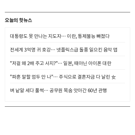
오늘의 핫뉴스
대통령도 못 만나는 지도자… 이란, 통제불능 빠졌다
전세계 3억명 귀 호강… 넷플릭스급 돌풍 일으킨 음악 앱
"저걸 왜 2배 주고 사지?"… 일본, 때아닌 아이폰 대란
"파혼 말할 엄두 안 나"… 주식으로 결혼자금 다 날린 女
벼 낱알 세다 풀썩… 공무원 목숨 앗아간 60년 관행