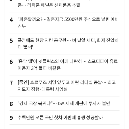
충… 리퍼폰 패널은 신제품용 추월
4
"파혼할까요?…결혼자금 5500만원 주식으로 날린 예비
신부
5
폭염에도 현장 지킨 공무원… 벼 낱알 세다, 화재 진압하
다 '풀썩'
6
'음악 앱'이 넷플릭스와 어깨 나란히… 스포티파이 유료
이용자 3억 돌파 비결은
7
[줌인] 호르무즈 서명 앞두고 이란 리더십 증발… 최고
지도자 잠행·대통령 사임설
8
"강제 국장 복귀냐"… ISA 세제 개편에 투자자 불만
9
수백만원 오른 국민 첫차 아반떼 흥행 성공할까