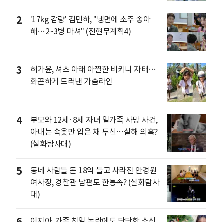
2
'17kg 감량' 김민하, "냉면에 소주 좋아
해…2~3병 마셔" (전현무계획4)
3
허가윤, 셔츠 아래 아찔한 비키니 자태…
화끈하게 드러낸 가슴라인
4
부모와 12세·8세 자녀 일가족 사망 사건,
아내는 속옷만 입은 채 투신…살해 의혹?
(실화탐사대)
5
동네 사람들 돈 18억 들고 사라진 안경원
여사장, 경찰관 남편도 한통속? (실화탐사
대)
6
이지아, 가족 친일 논란에도 단단한 소신