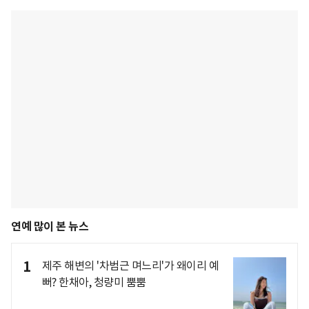
연예 많이 본 뉴스
1
제주 해변의 '차범근 며느리'가 왜이리 예
뻐? 한채아, 청량미 뿜뿜