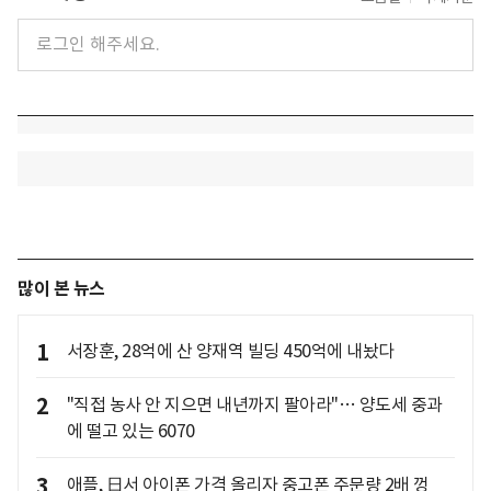
많이 본 뉴스
1
서장훈, 28억에 산 양재역 빌딩 450억에 내놨다
2
"직접 농사 안 지으면 내년까지 팔아라"… 양도세 중과
에 떨고 있는 6070
3
애플, 日서 아이폰 가격 올리자 중고폰 주문량 2배 껑