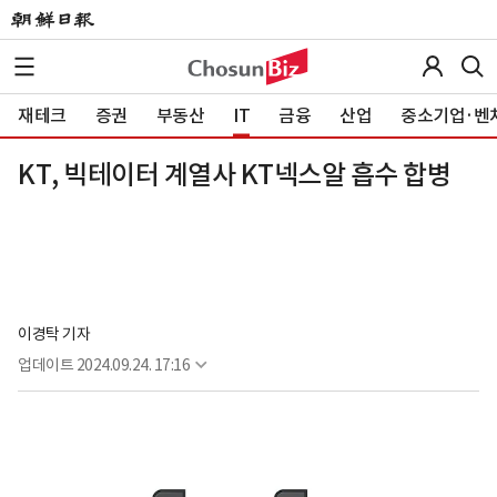
재테크
증권
부동산
IT
금융
산업
중소기업·벤
KT, 빅테이터 계열사 KT넥스알 흡수 합병
이경탁 기자
업데이트
2024.09.24. 17:16