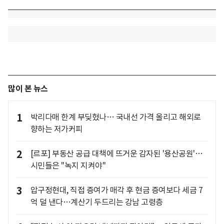
많이 본 뉴스
1
박리다매 한계 부딪혔나… 국내선 가격 올리고 해외로
향하는 저가커피
2
[르포] 부동산 공급 대책에 뜨거운 감자된 '용산공원'…
시민들은 "녹지 지켜야"
3
압구정현대, 직접 증여가 매각 후 현금 증여보다 세금 7
억 덜 낸다…계산기 두드리는 강남 고령층