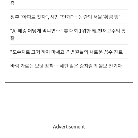
층
정부 "아파트 짓자", 시민 "안돼"… 논란의 서울 '황금 땅'
"AI 해킹 어떻게 막냐면…" 美 대회 1위한 韓 천재교수의 통
찰
"도수치료 그거 하지 마세요~" 병원들의 새로운 꼼수 진료
바람 가르는 보닛 장착… 세단 같은 승차감의 볼보 전기차