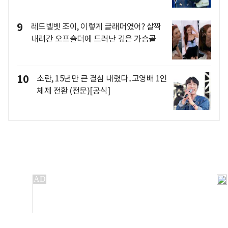
9
레드벨벳 조이, 이렇게 글래머였어? 살짝
내려간 오프숄더에 드러난 깊은 가슴골
10
소란, 15년만 큰 결심 내렸다..고영배 1인
체제 전환 (전문)[공식]
개인정보처리방침
앱설치(Android)