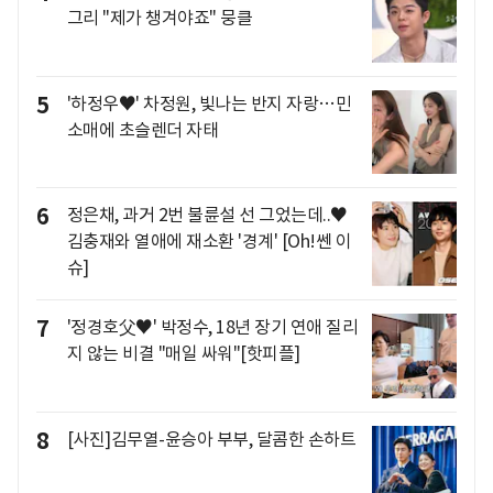
그리 "제가 챙겨야죠" 뭉클
5
'하정우♥' 차정원, 빛나는 반지 자랑…민
소매에 초슬렌더 자태
6
정은채, 과거 2번 불륜설 선 그었는데..♥
김충재와 열애에 재소환 '경계' [Oh!쎈 이
슈]
7
'정경호父♥' 박정수, 18년 장기 연애 질리
지 않는 비결 "매일 싸워"[핫피플]
8
[사진]김무열-윤승아 부부, 달콤한 손하트