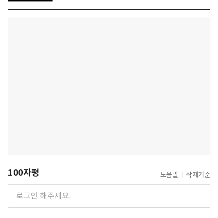
100자평
도움말
삭제기준