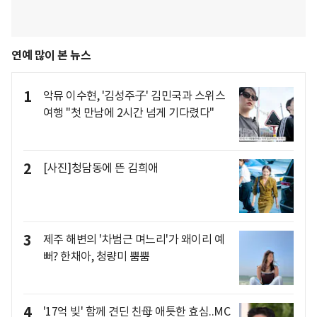
연예 많이 본 뉴스
1
악뮤 이수현, '김성주子' 김민국과 스위스
여행 "첫 만남에 2시간 넘게 기다렸다"
2
[사진]청담동에 뜬 김희애
3
제주 해변의 '차범근 며느리'가 왜이리 예
뻐? 한채아, 청량미 뿜뿜
4
'17억 빚' 함께 견딘 친母 애틋한 효심..MC