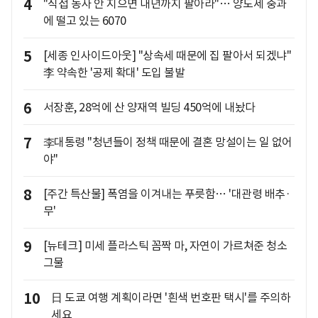
4
"직접 농사 안 지으면 내년까지 팔아라"… 양도세 중과
에 떨고 있는 6070
5
[세종 인사이드아웃] "상속세 때문에 집 팔아서 되겠냐"
李 약속한 '공제 확대' 도입 불발
6
서장훈, 28억에 산 양재역 빌딩 450억에 내놨다
7
李대통령 "청년들이 정책 때문에 결혼 망설이는 일 없어
야"
8
[주간 특산물] 폭염을 이겨내는 푸릇함… '대관령 배추·
무'
9
[뉴테크] 미세 플라스틱 꼼짝 마, 자연이 가르쳐준 청소
그물
10
日 도쿄 여행 계획이라면 '흰색 번호판 택시'를 주의하
세요