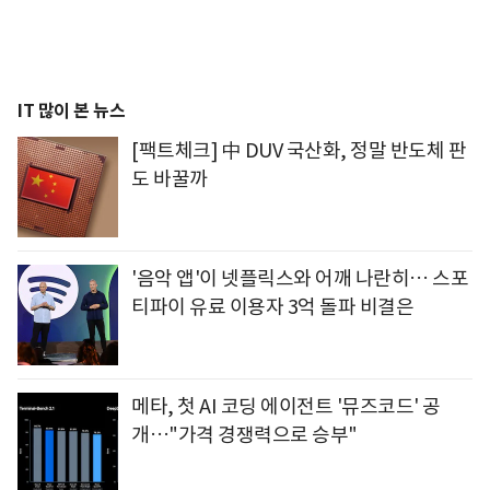
IT 많이 본 뉴스
[팩트체크] 中 DUV 국산화, 정말 반도체 판
도 바꿀까
'음악 앱'이 넷플릭스와 어깨 나란히… 스포
티파이 유료 이용자 3억 돌파 비결은
메타, 첫 AI 코딩 에이전트 '뮤즈코드' 공
개…"가격 경쟁력으로 승부"