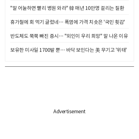
"말 어눌하면 빨리 병원 와라" 韓 매년 10만명 걸리는 질환
휴가철에 회 먹기 글렀네… 폭염에 가격 치솟은 '국민 횟감'
반도체도 쭉쭉 빠진 증시… "외인이 우리 희망" 말 나온 이유
보유한 미사일 1700발 뿐… 바닥 보인다는 美 무기고 '위태'