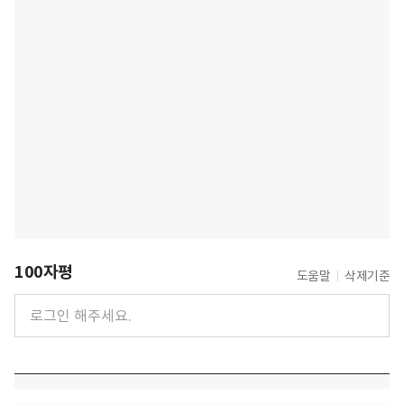
100자평
도움말
삭제기준