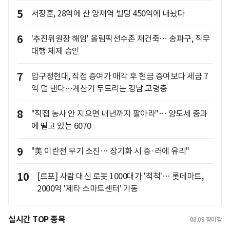
5
서장훈, 28억에 산 양재역 빌딩 450억에 내놨다
6
'추진위원장 해임' 올림픽선수촌 재건축… 송파구, 직무
대행 체제 승인
7
압구정현대, 직접 증여가 매각 후 현금 증여보다 세금 7
억 덜 낸다…계산기 두드리는 강남 고령층
8
"직접 농사 안 지으면 내년까지 팔아라"… 양도세 중과
에 떨고 있는 6070
9
"美 이란전 무기 소진… 장기화 시 중·러에 유리"
10
[르포] 사람 대신 로봇 1000대가 '척척'… 롯데마트,
2000억 '제타 스마트센터' 가동
실시간 TOP 종목
08.09
장마감