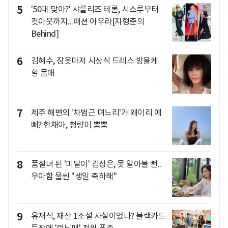
5
'50대 맞아?' 샤를리즈 테론, 시스루부터
컷아웃까지...패션 아우라[지형준의
Behind]
6
김혜수, 잠옷마저 시상식 드레스 방불케
할 몸매
7
제주 해변의 '차범근 며느리'가 왜이리 예
뻐? 한채아, 청량미 뿜뿜
8
품절녀 된 '미달이' 김성은, 못 알아볼 뻔..
우아함 물씬 "생일 축하해"
9
유재석, 재산 1조설 사실이었나? 블랙카드