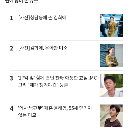
연예 많이 본 뉴스
1
[사진]청담동에 뜬 김희애
2
[사진]김희애, 우아한 미소
3
'17억 빚' 함께 견딘 친母 애틋한 효심..MC
그리 "제가 챙겨야죠" 뭉클
4
'의사 남편♥' 재혼 윤해영, 55세 믿기지
않는 미모