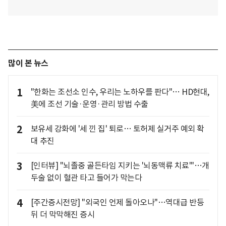
많이 본 뉴스
1
"한화는 조선소 인수, 우리는 노하우를 판다"… HD현대,
美에 조선 기술·운영·관리 방법 수출
2
보유세 강화에 '세 낀 집' 퇴로… 토허제 실거주 예외 확
대 추진
3
[인터뷰] "뇌졸중 골든타임 지키는 '뇌동맥류 치료'"…개
두술 없이 혈관 타고 들어가 막는다
4
[주간증시전망] "외국인 언제 돌아오나"…역대급 반등
뒤 더 막막해진 증시