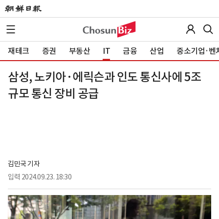
재테크
증권
부동산
IT
금융
산업
중소기업·벤
삼성, 노키아·에릭슨과 인도 통신사에 5조
규모 통신 장비 공급
김민국 기자
입력
2024.09.23. 18:30