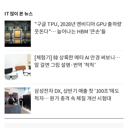
IT 많이 본 뉴스
"구글 TPU, 2028년 엔비디아 GPU 출하량
웃돈다"… 늘어나는 HBM '큰손'들
[체험기] 韓 상륙한 메타 AI 안경 써보니…
말 걸면 그림 설명·번역 '척척'
삼성전자 DX, 상반기 매출 첫 '100조'에도
적자… 원가 충격 속 체질 개선 시험대