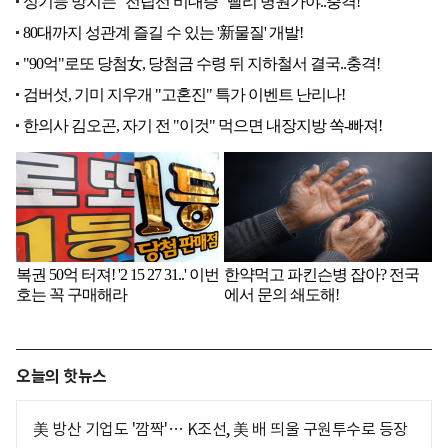
오늘의 핫뉴스
美 방산 기업도 '깜짝'… K조선, 美 배 띄울 구원투수로 등장