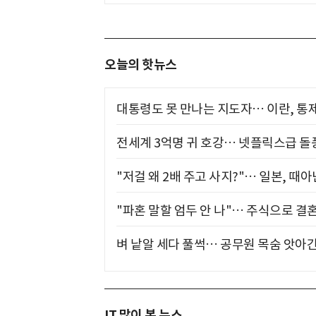
오늘의 핫뉴스
대통령도 못 만나는 지도자… 이란, 통
전세계 3억명 귀 호강… 넷플릭스급 돌
"저걸 왜 2배 주고 사지?"… 일본, 때
"파혼 말할 엄두 안 나"… 주식으로 결
벼 낱알 세다 풀썩… 공무원 목숨 앗아간
IT 많이 본 뉴스