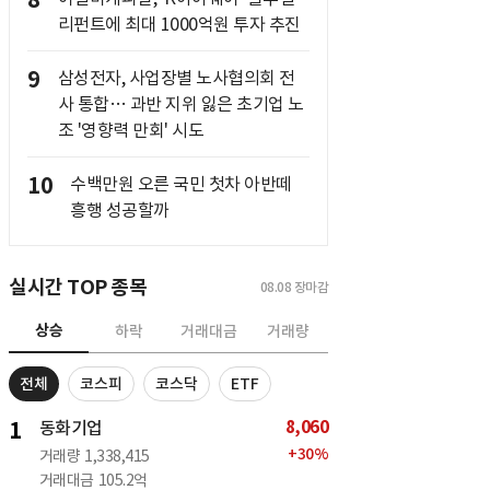
8
리펀트에 최대 1000억원 투자 추진
9
삼성전자, 사업장별 노사협의회 전
사 통합… 과반 지위 잃은 초기업 노
조 '영향력 만회' 시도
10
수백만원 오른 국민 첫차 아반떼
흥행 성공할까
실시간 TOP 종목
08.08
장마감
상승
하락
거래대금
거래량
전체
코스피
코스닥
ETF
8,060
1
동화기업
+
30
%
거래량
1,338,415
거래대금
105.2억