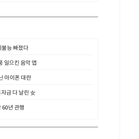
제불능 빠졌다
풍 일으킨 음악 앱
아닌 아이폰 대란
혼자금 다 날린 女
 60년 관행