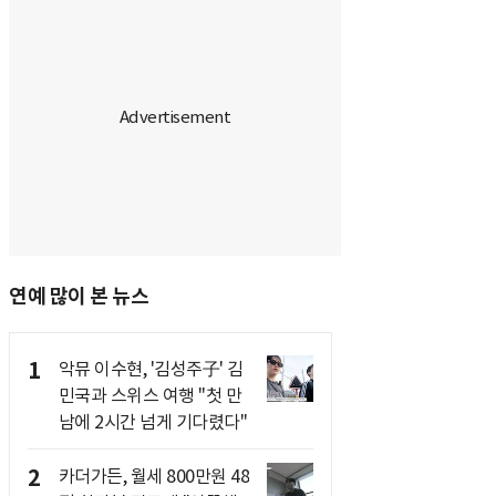
연예 많이 본 뉴스
1
악뮤 이수현, '김성주子' 김
민국과 스위스 여행 "첫 만
남에 2시간 넘게 기다렸다"
2
카더가든, 월세 800만원 48