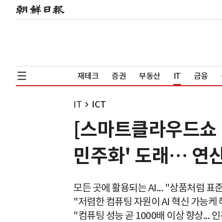
재테크
증권
부동산
IT
금융
IT
ICT
[스마트클라우드쇼 202
민주화' 도래… 연
모든 곳에 활용되는 AI... "상품처럼 표
"저렴한 컴퓨팅 자원이 AI 혁신 가능케 
"컴퓨팅 성능 곧 1000배 이상 향상... 