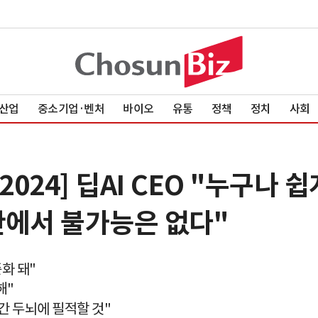
산업
중소기업·벤처
바이오
유통
정책
정치
사회
4] 딥AI CEO "누구나 쉽게 
산에서 불가능은 없다"
준화 돼"
해"
인간 두뇌에 필적할 것"