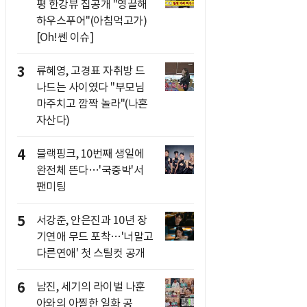
평 한강뷰 집공개 "영끌해
하우스푸어"(아침먹고가)
[Oh!쎈 이슈]
3
류혜영, 고경표 자취방 드
나드는 사이였다 "부모님
마주치고 깜짝 놀라"(나혼
자산다)
4
블랙핑크, 10번째 생일에
완전체 뜬다…'국중박'서
팬미팅
5
서강준, 안은진과 10년 장
기연애 무드 포착…'너말고
다른연애' 첫 스틸컷 공개
6
남진, 세기의 라이벌 나훈
아와의 아찔한 일화 공