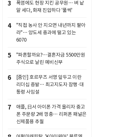
3
폭염에도 현장 지킨 공무원… 벼 낱
알 세다, 화재 진압하다 '풀썩'
4
"직접 농사 안 지으면 내년까지 팔아
라"… 양도세 중과에 떨고 있는
6070
5
"파혼할까요?…결혼자금 5500만원
주식으로 날린 예비신부
6
[줌인] 호르무즈 서명 앞두고 이란
리더십 증발… 최고지도자 잠행·대
통령 사임설
7
애플, 日서 아이폰 가격 올리자 중고
폰 주문량 2배 껑충… 리퍼폰 패널은
신제품용 추월
어펄마캐피탈, 'K아이웨어' 블루엘