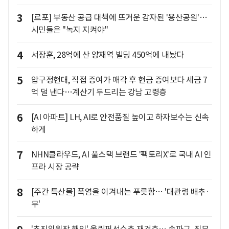
3
[르포] 부동산 공급 대책에 뜨거운 감자된 '용산공원'…
시민들은 "녹지 지켜야"
4
서장훈, 28억에 산 양재역 빌딩 450억에 내놨다
5
압구정현대, 직접 증여가 매각 후 현금 증여보다 세금 7
억 덜 낸다…계산기 두드리는 강남 고령층
6
[AI 아파트] LH, AI로 안전품질 높이고 하자보수는 신속
하게
7
NHN클라우드, AI 풀스택 브랜드 '팩토리X'로 국내 AI 인
프라 시장 공략
8
[주간 특산물] 폭염을 이겨내는 푸릇함… '대관령 배추·
무'