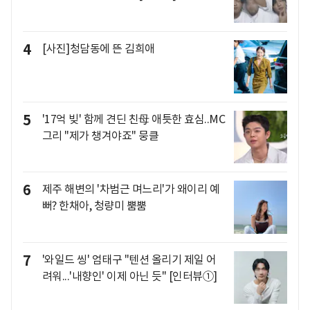
4
[사진]청담동에 뜬 김희애
5
'17억 빚' 함께 견딘 친母 애틋한 효심..MC
그리 "제가 챙겨야죠" 뭉클
6
제주 해변의 '차범근 며느리'가 왜이리 예
뻐? 한채아, 청량미 뿜뿜
7
'와일드 씽' 엄태구 "텐션 올리기 제일 어
려워...'내향인' 이제 아닌 듯" [인터뷰①]