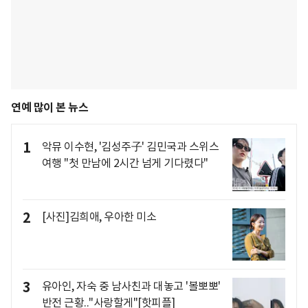
연예 많이 본 뉴스
1
악뮤 이수현, '김성주子' 김민국과 스위스
여행 "첫 만남에 2시간 넘게 기다렸다"
2
[사진]김희애, 우아한 미소
3
유아인, 자숙 중 남사친과 대놓고 '볼뽀뽀'
반전 근황.."사랑할게"[핫피플]