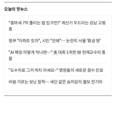
오늘의 핫뉴스
"증여세 7억 줄이는 법 있구먼!" 계산기 두드리는 강남 고령
층
정부 "아파트 짓자", 시민 "안돼"… 논란의 서울 '황금 땅'
"AI 해킹 어떻게 막냐면…" 美 대회 1위한 韓 천재교수의 통
찰
"도수치료 그거 하지 마세요~" 병원들의 새로운 꼼수 진료
바람 가르는 보닛 장착… 세단 같은 승차감의 볼보 전기차