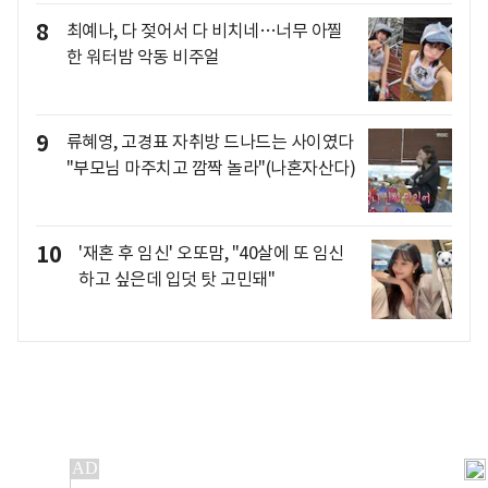
8
최예나, 다 젖어서 다 비치네…너무 아찔
한 워터밤 악동 비주얼
9
류혜영, 고경표 자취방 드나드는 사이였다
"부모님 마주치고 깜짝 놀라"(나혼자산다)
10
'재혼 후 임신' 오또맘, "40살에 또 임신
하고 싶은데 입덧 탓 고민돼"