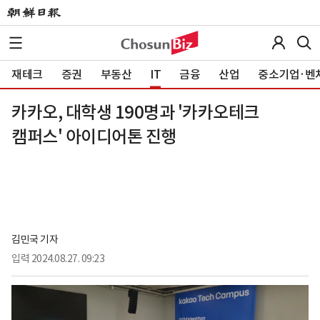
재테크
증권
부동산
IT
금융
산업
중소기업·벤
카카오, 대학생 190명과 '카카오테크
캠퍼스' 아이디어톤 진행
김민국 기자
입력
2024.08.27. 09:23