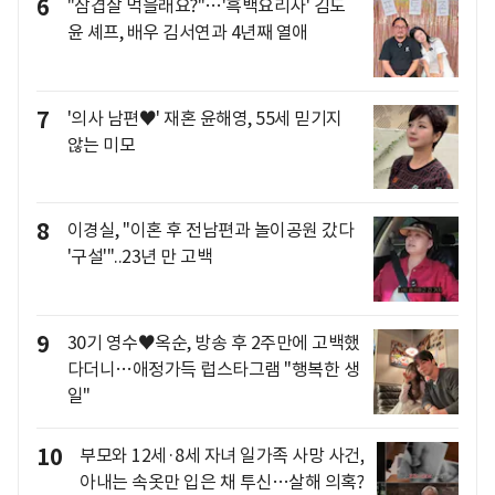
6
"삼겹살 먹을래요?"…'흑백요리사' 김도
윤 셰프, 배우 김서연과 4년째 열애
7
'의사 남편♥' 재혼 윤해영, 55세 믿기지
않는 미모
8
이경실, "이혼 후 전남편과 놀이공원 갔다
'구설'"..23년 만 고백
9
30기 영수♥옥순, 방송 후 2주만에 고백했
다더니…애정가득 럽스타그램 "행복한 생
일"
10
부모와 12세·8세 자녀 일가족 사망 사건,
아내는 속옷만 입은 채 투신…살해 의혹?