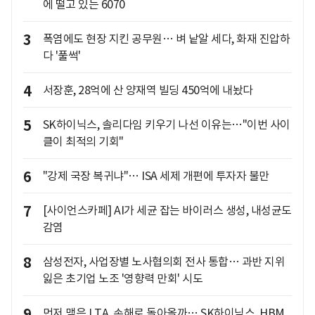
에 떨고 있는 6070
3
폭염에도 현장 지킨 공무원… 벼 낱알 세다, 화재 진압하
다 '풀썩'
4
서장훈, 28억에 산 양재역 빌딩 450억에 내놨다
5
SK하이닉스, 솔리다임 키우기 나선 이유는…"이번 사이
클이 최적의 기회"
6
"강제 국장 복귀냐"… ISA 세제 개편에 투자자 불만
7
[사이언스카페] AI가 세균 잡는 바이러스 생성, 내성균도
감염
8
삼성전자, 사업장별 노사협의회 전사 통합… 과반 지위
잃은 초기업 노조 '영향력 만회' 시도
9
먼저 맺은 LTA, 손해로 돌아올까… SK하이닉스, HBM