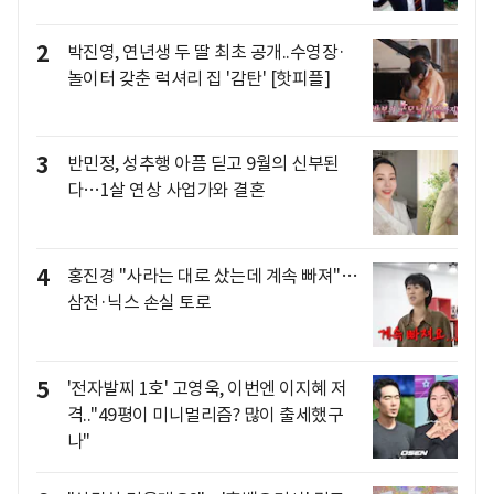
2
박진영, 연년생 두 딸 최초 공개..수영장·
놀이터 갖춘 럭셔리 집 '감탄' [핫피플]
3
반민정, 성추행 아픔 딛고 9월의 신부된
다…1살 연상 사업가와 결혼
4
홍진경 "사라는 대로 샀는데 계속 빠져"…
삼전·닉스 손실 토로
5
'전자발찌 1호' 고영욱, 이번엔 이지혜 저
격.."49평이 미니멀리즘? 많이 출세했구
나"