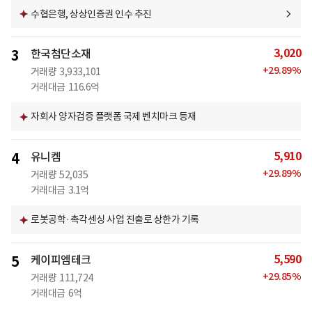
수협은행, 상상인증권 인수 추진
3,020
3
한국첨단소재
+
29.89
%
거래량
3,933,101
거래대금
116.6억
자회사 양자검증 플랫폼 국제 벤치마크 등재
5,910
4
유니켐
+
29.89
%
거래량
52,035
거래대금
3.1억
로봇공학·촉각센싱 사업 진출로 상한가 기록
5,590
5
케이피엠테크
+
29.85
%
거래량
111,724
거래대금
6억