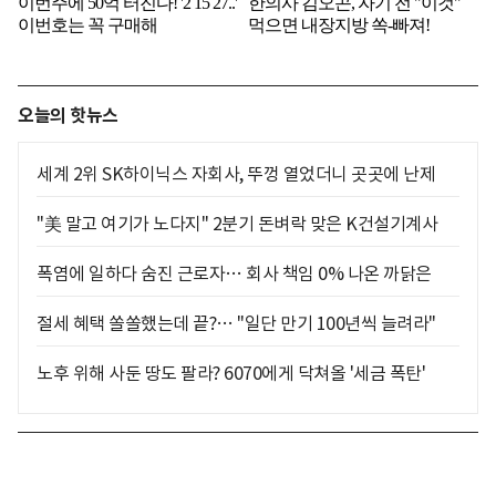
오늘의 핫뉴스
세계 2위 SK하이닉스 자회사, 뚜껑 열었더니 곳곳에 난제
"美 말고 여기가 노다지" 2분기 돈벼락 맞은 K건설기계사
폭염에 일하다 숨진 근로자… 회사 책임 0% 나온 까닭은
절세 혜택 쏠쏠했는데 끝?… "일단 만기 100년씩 늘려라"
노후 위해 사둔 땅도 팔라? 6070에게 닥쳐올 '세금 폭탄'