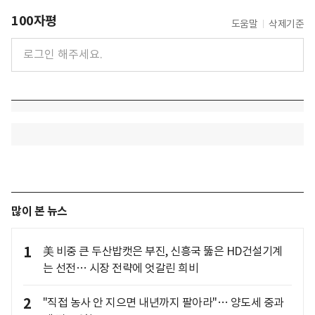
100자평
도움말
삭제기준
많이 본 뉴스
1
美 비중 큰 두산밥캣은 부진, 신흥국 뚫은 HD건설기계
는 선전… 시장 전략에 엇갈린 희비
2
"직접 농사 안 지으면 내년까지 팔아라"… 양도세 중과