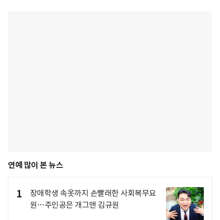
연예 많이 본 뉴스
1
장애학생 속옷까지 손빨래한 사회복무요
원…주인공은 개그맨 김규원