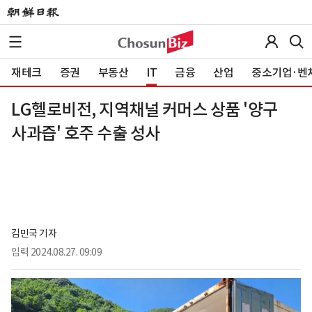
재테크
증권
부동산
IT
금융
산업
중소기업·벤
LG헬로비전, 지역채널 커머스 상품 '양구
사과즙' 호주 수출 성사
김민국 기자
입력
2024.08.27. 09:09