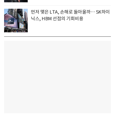
먼저 맺은 LTA, 손해로 돌아올까… SK하이
닉스, HBM 선점의 기회비용