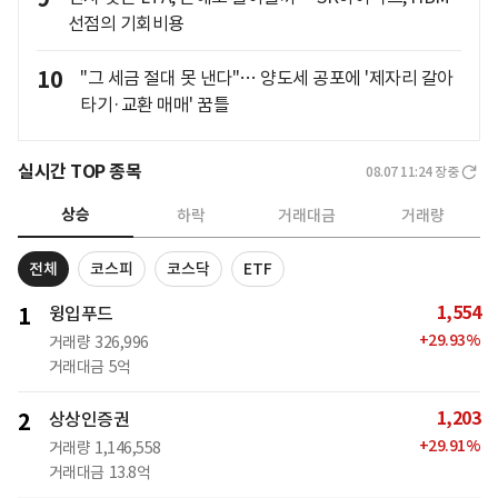
선점의 기회비용
10
"그 세금 절대 못 낸다"… 양도세 공포에 '제자리 갈아
타기·교환 매매' 꿈틀
실시간 TOP 종목
08.07 11:24
장중
상승
하락
거래대금
거래량
전체
코스피
코스닥
ETF
1,554
1
윙입푸드
+
29.93
%
거래량
326,996
거래대금
5억
1,203
2
상상인증권
+
29.91
%
거래량
1,146,558
거래대금
13.8억