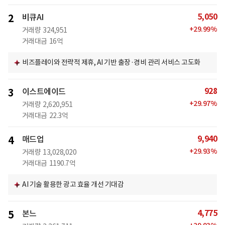
5,050
2
비큐AI
+
29.99
%
거래량
324,951
거래대금
16억
비즈플레이와 전략적 제휴, AI 기반 출장·경비 관리 서비스 고도화
928
3
이스트에이드
+
29.97
%
거래량
2,620,951
거래대금
22.3억
9,940
4
매드업
+
29.93
%
거래량
13,028,020
거래대금
1190.7억
AI 기술 활용한 광고 효율 개선 기대감
4,775
5
본느