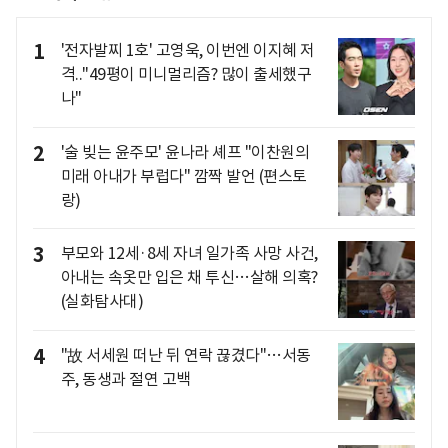
1
'전자발찌 1호' 고영욱, 이번엔 이지혜 저
격.."49평이 미니멀리즘? 많이 출세했구
나"
2
'술 빚는 윤주모' 윤나라 셰프 "이찬원의
미래 아내가 부럽다" 깜짝 발언 (편스토
랑)
3
부모와 12세·8세 자녀 일가족 사망 사건,
아내는 속옷만 입은 채 투신…살해 의혹?
(실화탐사대)
4
"故 서세원 떠난 뒤 연락 끊겼다"…서동
주, 동생과 절연 고백