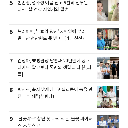
5
반민정, 성추행 아픔 딛고 9월의 신부된
다…1살 연상 사업가와 결혼
6
브라이언, '100억 탕진' 서인영에 부러
움.."난 천만원도 못 벌어" (개과천선)
7
염정아, ♥병원장 남편과 20년만에 공개
데이트..알고보니 둘만의 생일 파티 [핫피
플]
8
박서진, 축사 냄새에 "코 실리콘이 녹을 만
큼 마비 돼" (살림남)
9
'불꽃야구' 창단 첫 사직 직관..불꽃 파이터
즈 vs 부산고