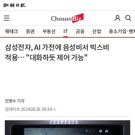
재테크
증권
부동산
IT
금융
산업
중소기업·벤
삼성전자, AI 가전에 음성비서 빅스비
적용… "대화하듯 제어 가능"
전병수 기자
업데이트
2024.08.26. 09:34