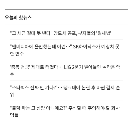
오늘의 핫뉴스
"그 세금 절대 못 낸다" 양도세 공포, 부자들의 '절세법'
"엔비디아에 올인했는데 이런…" SK하이닉스가 예상치 못
한 변수
'중동 천궁' 제대로 터졌다… LIG 2분기 벌어들인 놀라운 액
수
"스타벅스 진짜 안 가나?"… 탱크데이 논란 후 바뀐 결제 순
위
"불닭 파는 그 삼양 아니에요?" 주식할 때 주의해야 할 회사
명들