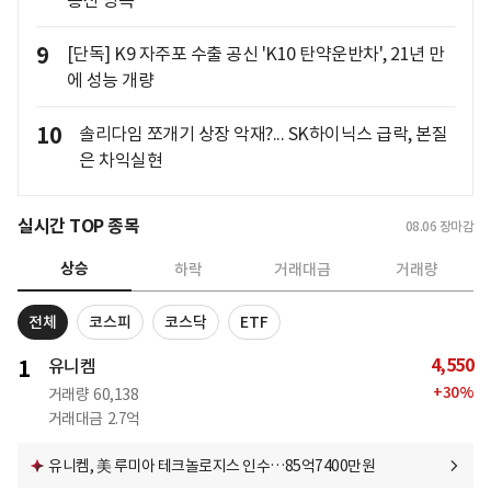
통신 병목"
9
[단독] K9 자주포 수출 공신 'K10 탄약운반차', 21년 만
에 성능 개량
10
솔리다임 쪼개기 상장 악재?... SK하이닉스 급락, 본질
은 차익실현
실시간 TOP 종목
08.06
장마감
상승
하락
거래대금
거래량
전체
코스피
코스닥
ETF
4,550
1
유니켐
+
30
%
거래량
60,138
거래대금
2.7억
유니켐, 美 루미아 테크놀로지스 인수…85억7400만원