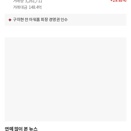
+
29.93
%
거래량
3,261,711
거래대금
148.4억
구미현 전 아워홈 회장 경영권 인수
연예 많이 본 뉴스