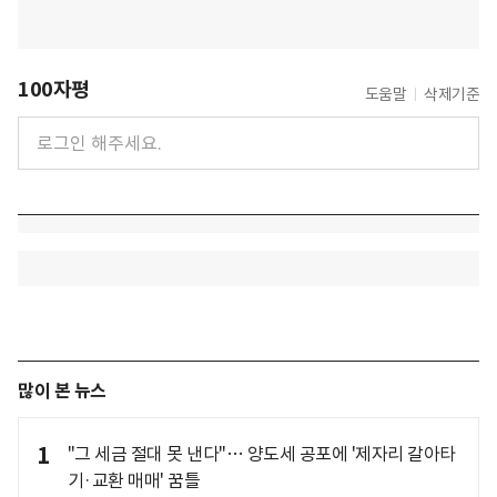
100자평
도움말
삭제기준
많이 본 뉴스
1
"그 세금 절대 못 낸다"… 양도세 공포에 '제자리 갈아타
기·교환 매매' 꿈틀