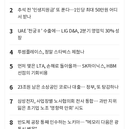
2
추석 전 '민생지원금' 또 푼다…1인당 최대 50만원 어디
서 받나
3
UAE '천궁Ⅱ' 수출에… LIG D&A, 2분기 영업익 30% 성
장
4
투썸플레이스, 정말 스타벅스 제쳤나
5
먼저 맺은 LTA, 손해로 돌아올까… SK하이닉스, HBM
선점의 기회비용
6
23조원 남은 소상공인 코로나 대출… 정부, 또 탕감하나
7
삼성전자, 사업장별 노사협의회 전사 통합… 과반 지위
잃은 초기업 노조 '영향력 만회' 시도
8
반도체 공장 통째 인수하는 노키아… "메모리 다음은 광