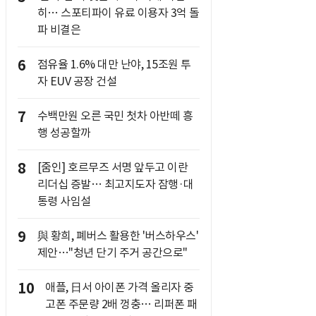
히… 스포티파이 유료 이용자 3억 돌
파 비결은
6
점유율 1.6% 대만 난야, 15조원 투
자 EUV 공장 건설
7
수백만원 오른 국민 첫차 아반떼 흥
행 성공할까
8
[줌인] 호르무즈 서명 앞두고 이란
리더십 증발… 최고지도자 잠행·대
통령 사임설
9
與 황희, 폐버스 활용한 '버스하우스'
제안…"청년 단기 주거 공간으로"
10
애플, 日서 아이폰 가격 올리자 중
고폰 주문량 2배 껑충… 리퍼폰 패