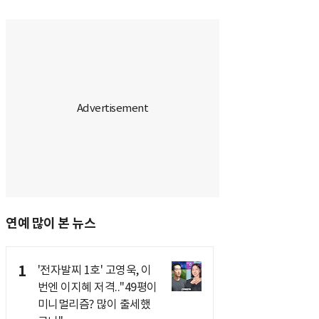
연예 많이 본 뉴스
1
'전자발찌 1호' 고영욱, 이
번엔 이지혜 저격.."49평이
미니멀리즘? 많이 출세했