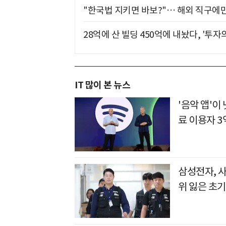
"한국법 지키면 바보?"… 해외 직구에만
28억에 산 빌딩 450억에 내놨다, '투자
IT 많이 본 뉴스
'음악 앱'
료 이용자 3
삼성전자, 
위 잃은 초기