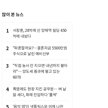
많이 본 뉴스
1
서장훈, 28억에 산 양재역 빌딩 450
억에 내놨다
2
"파혼할까요?…결혼자금 5500만원
주식으로 날린 예비신부
3
"직접 농사 안 지으면 내년까지 팔아
라"… 양도세 중과에 떨고 있는
6070
4
폭염에도 현장 지킨 공무원… 벼 낱
알 세다, 화재 진압하다 '풀썩'
5
'음악 앱'이 넷플릭스와 어깨 나란