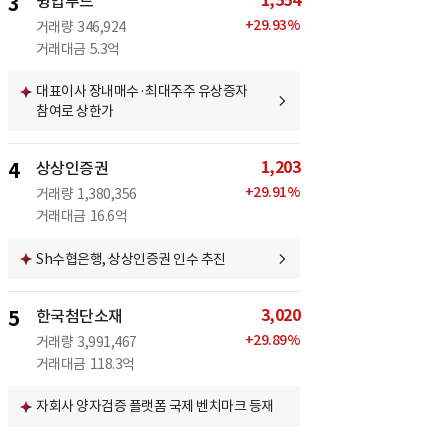
1,554
3
윙입푸드
+
29.93
%
거래량
346,924
거래대금
5.3억
대표이사 장내매수·최대주주 유상증자
참여로 상한가
1,203
4
상상인증권
+
29.91
%
거래량
1,380,356
거래대금
16.6억
Sh수협은행, 상상인증권 인수 추진
3,020
5
한국첨단소재
+
29.89
%
거래량
3,991,467
거래대금
118.3억
자회사 양자검증 플랫폼 국제 벤치마크 등재