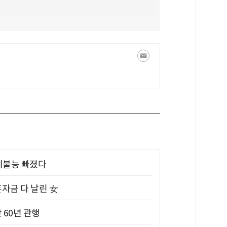
제불능 빠졌다
혼자금 다 날린 女
 60년 관행