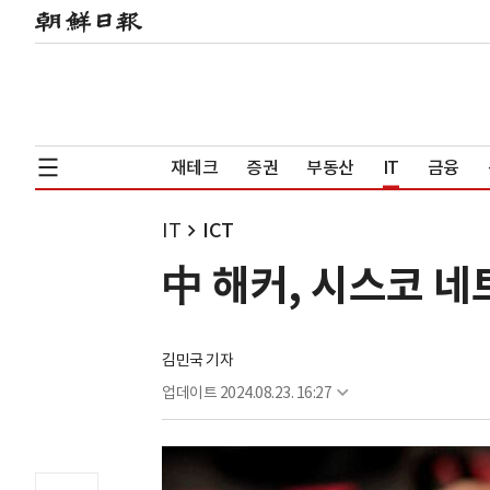
재테크
증권
부동산
IT
금융
IT
ICT
中 해커, 시스코 네
김민국 기자
업데이트
2024.08.23. 16:27