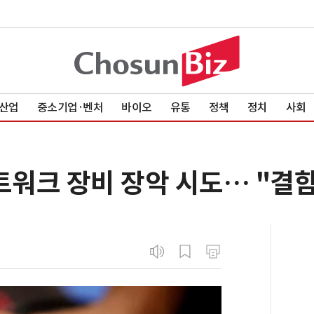
산업
중소기업·벤처
바이오
유통
정책
정치
사회
트워크 장비 장악 시도… "결함