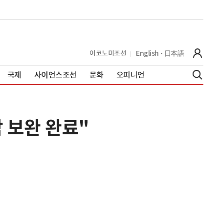
이코노미조선
English
日本語
국제
사이언스조선
문화
오피니언
 보완 완료"