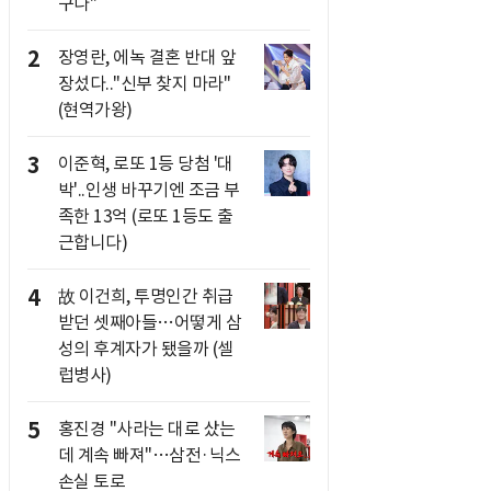
구나"
2
장영란, 에녹 결혼 반대 앞
장섰다.."신부 찾지 마라"
(현역가왕)
3
이준혁, 로또 1등 당첨 '대
박'..인생 바꾸기엔 조금 부
족한 13억 (로또 1등도 출
근합니다)
4
故 이건희, 투명인간 취급
받던 셋째아들…어떻게 삼
성의 후계자가 됐을까 (셀
럽병사)
5
홍진경 "사라는 대로 샀는
데 계속 빠져"…삼전·닉스
손실 토로