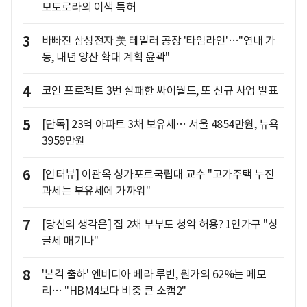
모토로라의 이색 특허
3
바빠진 삼성전자 美 테일러 공장 '타임라인'…"연내 가
동, 내년 양산 확대 계획 윤곽"
4
코인 프로젝트 3번 실패한 싸이월드, 또 신규 사업 발표
5
[단독] 23억 아파트 3채 보유세… 서울 4854만원, 뉴욕
3959만원
6
[인터뷰] 이관옥 싱가포르국립대 교수 "고가주택 누진
과세는 부유세에 가까워"
7
[당신의 생각은] 집 2채 부부도 청약 허용? 1인가구 "싱
글세 매기나"
8
'본격 출하' 엔비디아 베라 루빈, 원가의 62%는 메모
리… "HBM4보다 비중 큰 소캠2"