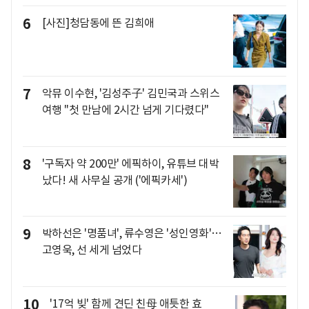
6
[사진]청담동에 뜬 김희애
7
악뮤 이수현, '김성주子' 김민국과 스위스
여행 "첫 만남에 2시간 넘게 기다렸다"
8
'구독자 약 200만' 에픽하이, 유튜브 대박
났다! 새 사무실 공개 ('에픽카세')
9
박하선은 '명품녀', 류수영은 '성인영화'…
고영욱, 선 세게 넘었다
10
'17억 빚' 함께 견딘 친母 애틋한 효