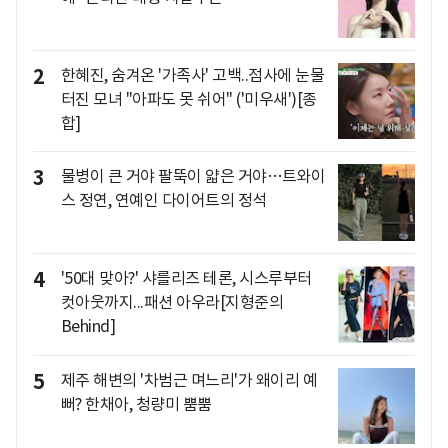
2
한혜진, 숨겨온 '가족사' 고백..점사에 눈물
터진 모녀 "아파도 못 쉬어" ('미우새')[종
합]
3
물병이 큰 거야 팔뚝이 얇은 거야…트와이
스 정연, 연예인 다이어트의 정석
4
'50대 맞아?' 샤를리즈 테론, 시스루부터
컷아웃까지...패션 아우라[지형준의
Behind]
5
제주 해변의 '차범근 며느리'가 왜이리 예
뻐? 한채아, 청량미 뿜뿜