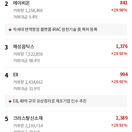
841
2
에이비온
+
29.98
%
거래량
1,158,469
거래대금
9.4억
차세대 면역항암 플랫폼 iRAC 원천기술 美 특허 등록
1,376
3
해성옵틱스
+
29.93
%
거래량
7,522,859
거래대금
98.4억
994
4
E8
+
29.93
%
거래량
3,434,662
거래대금
31.9억
E8, 40억 규모 유상증자로 제조기업 인수 추진
1,389
5
크리스탈신소재
+
29.93
%
거래량
2,193,714