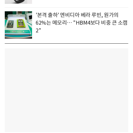
'본격 출하' 엔비디아 베라 루빈, 원가의
62%는 메모리… "HBM4보다 비중 큰 소캠
2"