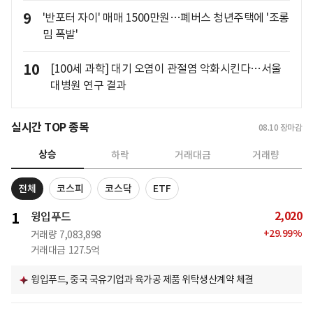
9
'반포터 자이' 매매 1500만원…폐버스 청년주택에 '조롱
밈 폭발'
10
[100세 과학] 대기 오염이 관절염 악화시킨다…서울
대병원 연구 결과
실시간 TOP 종목
08.10
장마감
상승
하락
거래대금
거래량
전체
코스피
코스닥
ETF
2,020
1
윙입푸드
+
29.99
%
거래량
7,083,898
거래대금
127.5억
윙입푸드, 중국 국유기업과 육가공 제품 위탁생산계약 체결