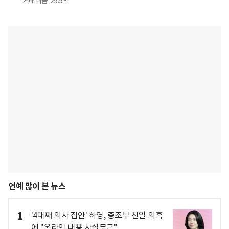
거래대금
29.5억
연예 많이 본 뉴스
1
'4대째 의사 집안' 하영, 증조부 친일 의혹
에 "온라인 내용 사실무근"