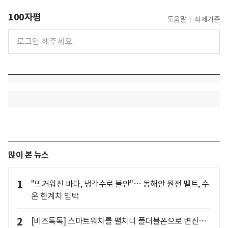
100자평
도움말
삭제기준
많이 본 뉴스
1
"뜨거워진 바다, 냉각수로 불안"… 동해안 원전 벨트, 수
온 한계치 임박
2
[비즈톡톡] 스마트워치를 펼치니 폴더블폰으로 변신…