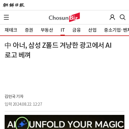
재테크
증권
부동산
IT
금융
산업
중소기업·벤
中 아너, 삼성 Z폴드 겨냥한 광고에서 AI
로고 베껴
김민국 기자
입력
2024.08.22. 12:27