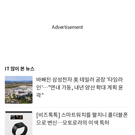
IT 많이 본 뉴스
바빠진 삼성전자 美 테일러 공장 '타임라
인'…"연내 가동, 내년 양산 확대 계획 윤
곽"
[비즈톡톡] 스마트워치를 펼치니 폴더블폰
으로 변신…모토로라의 이색 특허