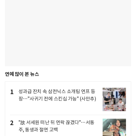
연예 많이 본 뉴스
1
성과급 잔치 속 삼전닉스 소개팅 연프 등
장…"사귀기 전에 스킨십 가능" (사만추)
2
"故 서세원 떠난 뒤 연락 끊겼다"…서동
주, 동생과 절연 고백