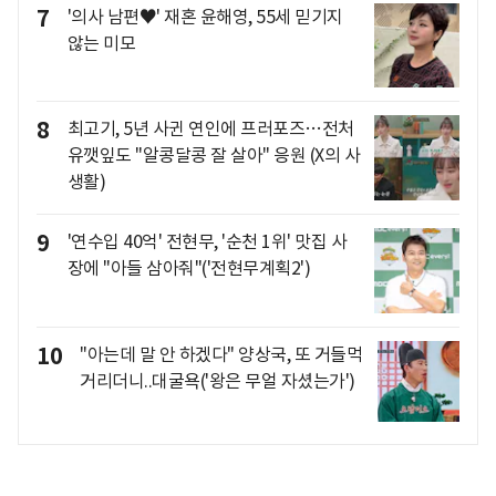
7
'의사 남편♥' 재혼 윤해영, 55세 믿기지
않는 미모
8
최고기, 5년 사귄 연인에 프러포즈…전처
유깻잎도 "알콩달콩 잘 살아" 응원 (X의 사
생활)
9
'연수입 40억' 전현무, '순천 1위' 맛집 사
장에 "아들 삼아줘"('전현무계획2')
10
"아는데 말 안 하겠다" 양상국, 또 거들먹
거리더니..대굴욕('왕은 무얼 자셨는가')