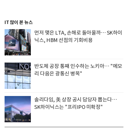
IT 많이 본 뉴스
먼저 맺은 LTA, 손해로 돌아올까… SK하이
닉스, HBM 선점의 기회비용
반도체 공장 통째 인수하는 노키아… "메모
리 다음은 광통신 병목"
솔리다임, 美 상장 공시 담당자 뽑는다…
SK하이닉스는 "프리IPO 미확정"