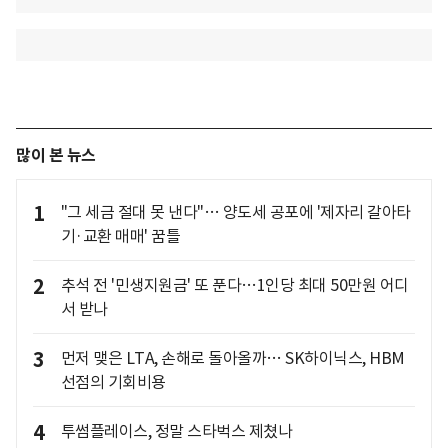
많이 본 뉴스
1
"그 세금 절대 못 낸다"… 양도세 공포에 '제자리 갈아타
기·교환 매매' 꿈틀
2
추석 전 '민생지원금' 또 푼다…1인당 최대 50만원 어디
서 받나
3
먼저 맺은 LTA, 손해로 돌아올까… SK하이닉스, HBM
선점의 기회비용
4
투썸플레이스, 정말 스타벅스 제쳤나