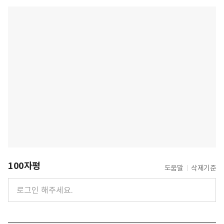
100자평
도움말
삭제기준