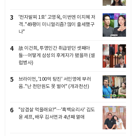
3
'전자발찌 1호' 고영욱, 이번엔 이지혜 저
격.."49평이 미니멀리즘? 많이 출세했구
나"
4
故 이건희, 투명인간 취급받던 셋째아
들…어떻게 삼성의 후계자가 됐을까 (셀
럽병사)
5
브라이언, '100억 탕진' 서인영에 부러
움.."난 천만원도 못 벌어" (개과천선)
6
"삼겹살 먹을래요?"…'흑백요리사' 김도
윤 셰프, 배우 김서연과 4년째 열애