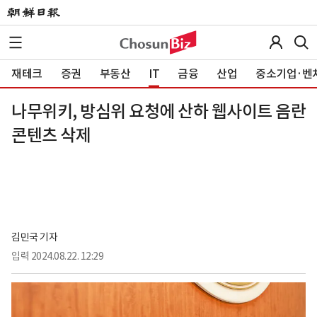
재테크
증권
부동산
IT
금융
산업
중소기업·벤
나무위키, 방심위 요청에 산하 웹사이트 음란
콘텐츠 삭제
김민국 기자
입력
2024.08.22. 12:29