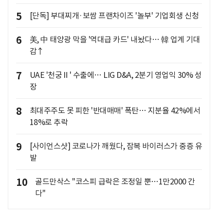
5
[단독] 부대찌개·보쌈 프랜차이즈 '놀부' 기업회생 신청
6
美, 中 태양광 막을 '역대급 카드' 내놨다… 韓 업계 기대
감↑
7
UAE '천궁Ⅱ' 수출에… LIG D&A, 2분기 영업익 30% 성
장
8
최대주주도 못 피한 '반대매매' 폭탄… 지분율 42%에서
18%로 추락
9
[사이언스샷] 코로나가 깨웠다, 잠복 바이러스가 중증 유
발
10
골드만삭스 "코스피 급락은 조정일 뿐…1만2000 간
다"