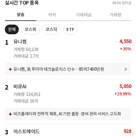
실시간 TOP 종목
08.06
장마감
상승
하락
거래대금
거래량
전체
코스피
코스닥
ETF
4,550
1
유니켐
+
30
%
거래량
60,138
거래대금
2.7억
유니켐, 美 루미아 테크놀로지스 인수…85억7400만원
5,050
2
비큐AI
+
29.99
%
거래량
324,951
거래대금
16억
비즈플레이와 전략적 제휴, AI 기반 출장·경비 관리 서비스 고도화
928
3
이스트에이드