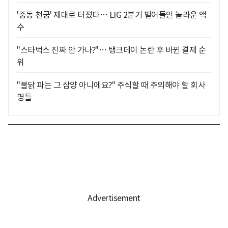
'중동 천궁' 제대로 터졌다… LIG 2분기 벌어들인 놀라운 액
수
"스타벅스 진짜 안 가나?"… 탱크데이 논란 후 바뀐 결제 순
위
"불닭 파는 그 삼양 아니에요?" 주식할 때 주의해야 할 회사
명들