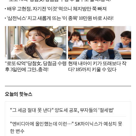
오늘의 핫뉴스
"그 세금 절대 못 낸다" 양도세 공포, 부자들의 '절세법'
"엔비디아에 올인했는데 이런…" SK하이닉스가 예상치 못
한 변수