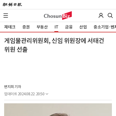
재테크
증권
부동산
IT
금융
산업
중소기업·벤
게임물관리위원회, 신임 위원장에 서태건
위원 선출
변지희 기자
업데이트
2024.08.22. 20:50