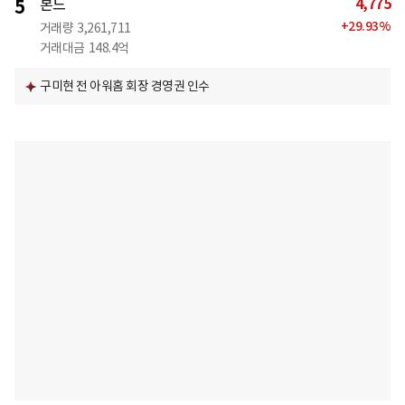
4,775
5
본느
+
29.93
%
거래량
3,261,711
거래대금
148.4억
구미현 전 아워홈 회장 경영권 인수