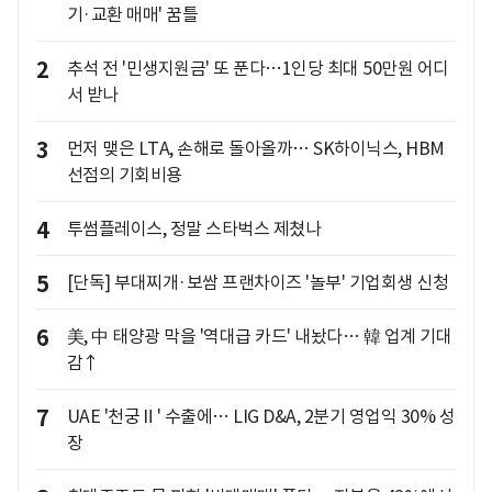
기·교환 매매' 꿈틀
2
추석 전 '민생지원금' 또 푼다…1인당 최대 50만원 어디
서 받나
3
먼저 맺은 LTA, 손해로 돌아올까… SK하이닉스, HBM
선점의 기회비용
4
투썸플레이스, 정말 스타벅스 제쳤나
5
[단독] 부대찌개·보쌈 프랜차이즈 '놀부' 기업회생 신청
6
美, 中 태양광 막을 '역대급 카드' 내놨다… 韓 업계 기대
감↑
7
UAE '천궁Ⅱ' 수출에… LIG D&A, 2분기 영업익 30% 성
장