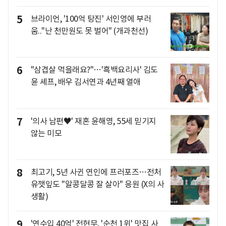
5
브라이언, '100억 탕진' 서인영에 부러
움.."난 천만원도 못 벌어" (개과천선)
6
"삼겹살 먹을래요?"…'흑백요리사' 김도
윤 셰프, 배우 김서연과 4년째 열애
7
'의사 남편♥' 재혼 윤해영, 55세 믿기지
않는 미모
8
최고기, 5년 사귄 연인에 프러포즈…전처
유깻잎도 "알콩달콩 잘 살아" 응원 (X의 사
생활)
9
'연수입 40억' 전현무, '순천 1위' 맛집 사