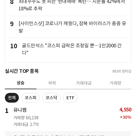
8
최대주주도 못 피한 '반대매매' 폭탄… 지분율 42%에서
18%로 추락
9
[사이언스샷] 코로나가 깨웠다, 잠복 바이러스가 중증 유
발
10
골드만삭스 "코스피 급락은 조정일 뿐…1만2000 간
다"
실시간 TOP 종목
08.06
장마감
상승
하락
거래대금
거래량
전체
코스피
코스닥
ETF
4,550
1
유니켐
+
30
%
거래량
60,138
거래대금
2.7억