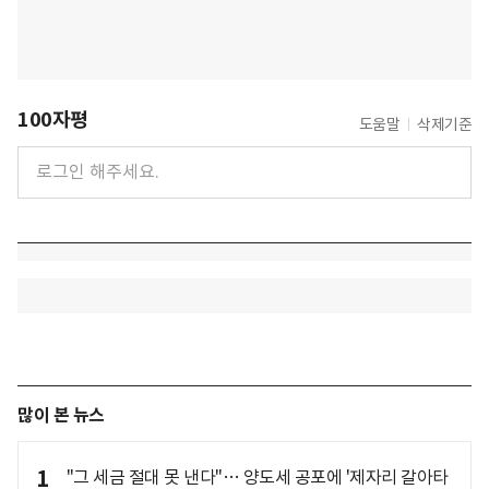
100자평
도움말
삭제기준
많이 본 뉴스
1
"그 세금 절대 못 낸다"… 양도세 공포에 '제자리 갈아타