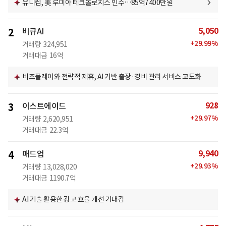
유니켐, 美 루미아 테크놀로지스 인수…85억7400만원
5,050
2
비큐AI
+
29.99
%
거래량
324,951
거래대금
16억
비즈플레이와 전략적 제휴, AI 기반 출장·경비 관리 서비스 고도화
928
3
이스트에이드
+
29.97
%
거래량
2,620,951
거래대금
22.3억
9,940
4
매드업
+
29.93
%
거래량
13,028,020
거래대금
1190.7억
AI 기술 활용한 광고 효율 개선 기대감