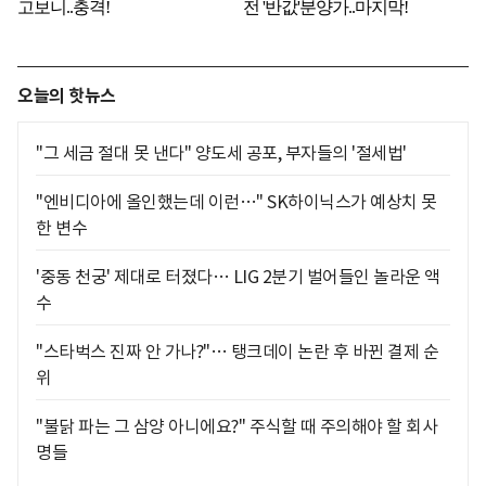
오늘의 핫뉴스
"그 세금 절대 못 낸다" 양도세 공포, 부자들의 '절세법'
"엔비디아에 올인했는데 이런…" SK하이닉스가 예상치 못
한 변수
'중동 천궁' 제대로 터졌다… LIG 2분기 벌어들인 놀라운 액
수
"스타벅스 진짜 안 가나?"… 탱크데이 논란 후 바뀐 결제 순
위
"불닭 파는 그 삼양 아니에요?" 주식할 때 주의해야 할 회사
명들