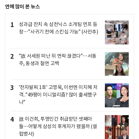
연예 많이 본 뉴스
1
성과급 잔치 속 삼전닉스 소개팅 연프 등
장…"사귀기 전에 스킨십 가능" (사만추)
2
"故 서세원 떠난 뒤 연락 끊겼다"…서동
주, 동생과 절연 고백
3
'전자발찌 1호' 고영욱, 이번엔 이지혜 저
격.."49평이 미니멀리즘? 많이 출세했구
나"
4
故 이건희, 투명인간 취급받던 셋째아
들…어떻게 삼성의 후계자가 됐을까 (셀
럽병사)