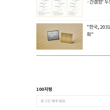
·간결함' 
"한국, 20
화"
100자평