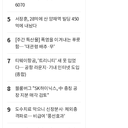
6070
5
서장훈, 28억에 산 양재역 빌딩 450
억에 내놨다
6
[주간 특산물] 폭염을 이겨내는 푸릇
함… '대관령 배추·무'
7
티웨이항공, '트리니티' 새 옷 입었
다… 공항 라운지·기내 인터넷 도입
(종합)
8
블룸버그 "SK하이닉스, 中 충칭 공
장 지분 매각 검토"
9
도수치료 막으니 신장분사·체외충
격파로… 비급여 '풍선효과'