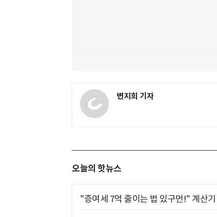
변지희 기자
오늘의 핫뉴스
"증여세 7억 줄이는 법 있구먼!" 계산