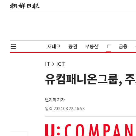
재테크
증권
부동산
IT
금융
IT
ICT
유컴패니온그룹, 주
변지희 기자
입력
2024.08.22. 16:53