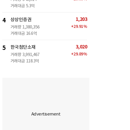
거래대금
5.3억
1,203
4
상상인증권
+
29.91
%
거래량
1,380,356
거래대금
16.6억
3,020
5
한국첨단소재
+
29.89
%
거래량
3,991,467
거래대금
118.3억