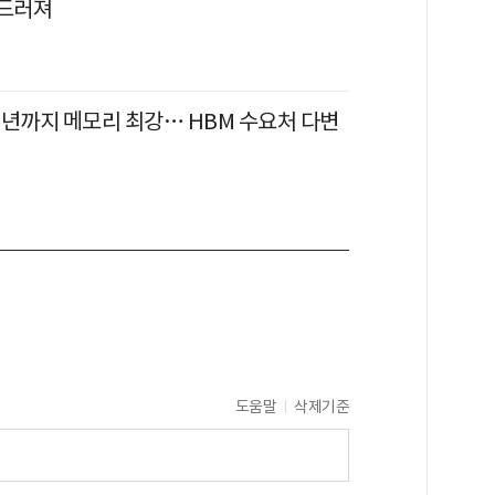
두드러져
31년까지 메모리 최강… HBM 수요처 다변
도움말
삭제기준