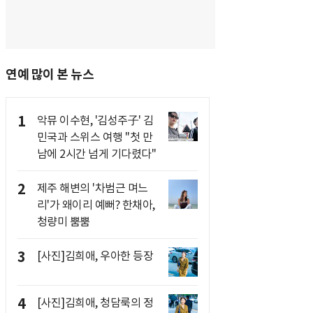
연예 많이 본 뉴스
1
악뮤 이수현, '김성주子' 김
민국과 스위스 여행 "첫 만
남에 2시간 넘게 기다렸다"
2
제주 해변의 '차범근 며느
리'가 왜이리 예뻐? 한채아,
청량미 뿜뿜
3
[사진]김희애, 우아한 등장
4
[사진]김희애, 청담룩의 정