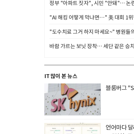
정부 "아파트 짓자", 시민 "안돼"… 논란
"AI 해킹 어떻게 막냐면…" 美 대회 1
"도수치료 그거 하지 마세요~" 병원들
바람 가르는 보닛 장착… 세단 같은 승
IT 많이 본 뉴스
블룸버그 "S
언어마다 달