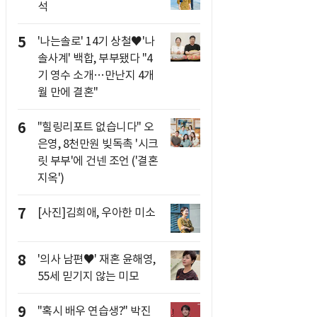
석
5
'나는솔로' 14기 상철♥'나
솔사계' 백합, 부부됐다 "4
기 영수 소개…만난지 4개
월 만에 결혼"
6
"힐링리포트 없습니다" 오
은영, 8천만원 빚독촉 '시크
릿 부부'에 건넨 조언 ('결혼
지옥')
7
[사진]김희애, 우아한 미소
8
'의사 남편♥' 재혼 윤해영,
55세 믿기지 않는 미모
9
"혹시 배우 연습생?" 박진