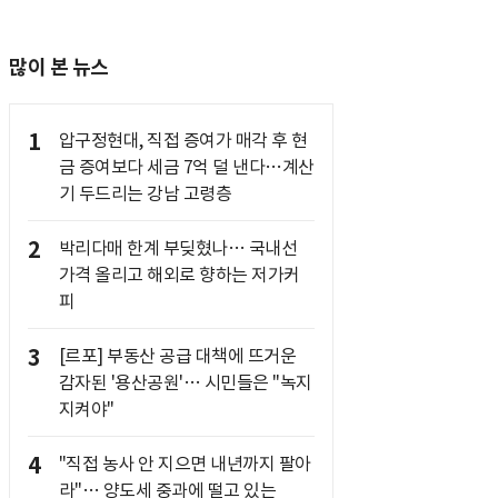
많이 본 뉴스
1
압구정현대, 직접 증여가 매각 후 현
금 증여보다 세금 7억 덜 낸다…계산
기 두드리는 강남 고령층
2
박리다매 한계 부딪혔나… 국내선
가격 올리고 해외로 향하는 저가커
피
3
[르포] 부동산 공급 대책에 뜨거운
감자된 '용산공원'… 시민들은 "녹지
지켜야"
4
"직접 농사 안 지으면 내년까지 팔아
라"… 양도세 중과에 떨고 있는