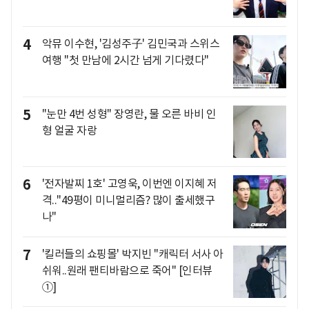
4
악뮤 이수현, '김성주子' 김민국과 스위스
여행 "첫 만남에 2시간 넘게 기다렸다"
5
"눈만 4번 성형" 장영란, 물 오른 바비 인
형 얼굴 자랑
6
'전자발찌 1호' 고영욱, 이번엔 이지혜 저
격.."49평이 미니멀리즘? 많이 출세했구
나"
7
'킬러들의 쇼핑몰' 박지빈 "캐릭터 서사 아
쉬워..원래 팬티바람으로 죽어" [인터뷰
①]