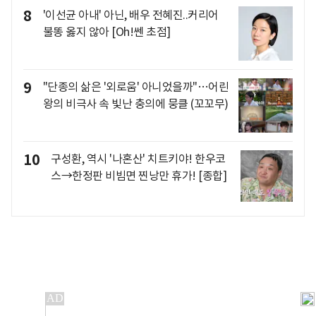
8
'이선균 아내' 아닌, 배우 전혜진..커리어
불똥 옳지 않아 [Oh!쎈 초점]
9
"단종의 삶은 '외로움' 아니었을까"…어린
왕의 비극사 속 빛난 충의에 뭉클 (꼬꼬무)
10
구성환, 역시 '나혼산' 치트키야! 한우코
스→한정판 비빔면 찐낭만 휴가! [종합]