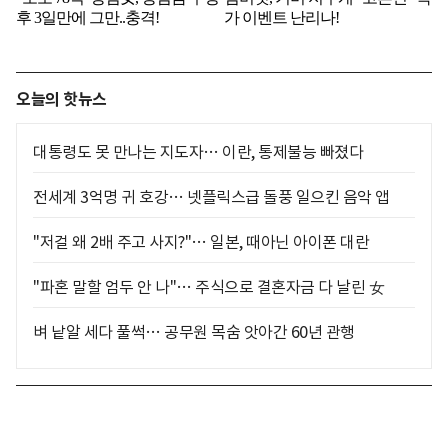
오늘의 핫뉴스
대통령도 못 만나는 지도자… 이란, 통제불능 빠졌다
전세계 3억명 귀 호강… 넷플릭스급 돌풍 일으킨 음악 앱
"저걸 왜 2배 주고 사지?"… 일본, 때아닌 아이폰 대란
"파혼 말할 엄두 안 나"… 주식으로 결혼자금 다 날린 女
벼 낱알 세다 풀썩… 공무원 목숨 앗아간 60년 관행