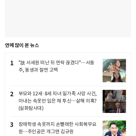
연예 많이 본 뉴스
1
"故 서세원 떠난 뒤 연락 끊겼다"…서동
주, 동생과 절연 고백
2
부모와 12세·8세 자녀 일가족 사망 사건,
아내는 속옷만 입은 채 투신…살해 의혹?
(실화탐사대)
3
장애학생 속옷까지 손빨래한 사회복무요
원…주인공은 개그맨 김규원