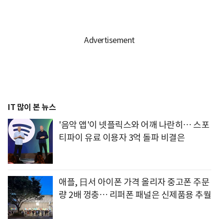
IT 많이 본 뉴스
'음악 앱'이 넷플릭스와 어깨 나란히… 스포
티파이 유료 이용자 3억 돌파 비결은
애플, 日서 아이폰 가격 올리자 중고폰 주문
량 2배 껑충… 리퍼폰 패널은 신제품용 추월