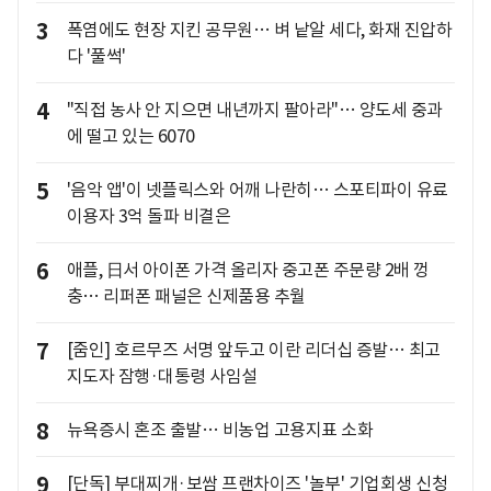
3
폭염에도 현장 지킨 공무원… 벼 낱알 세다, 화재 진압하
다 '풀썩'
4
"직접 농사 안 지으면 내년까지 팔아라"… 양도세 중과
에 떨고 있는 6070
5
'음악 앱'이 넷플릭스와 어깨 나란히… 스포티파이 유료
이용자 3억 돌파 비결은
6
애플, 日서 아이폰 가격 올리자 중고폰 주문량 2배 껑
충… 리퍼폰 패널은 신제품용 추월
7
[줌인] 호르무즈 서명 앞두고 이란 리더십 증발… 최고
지도자 잠행·대통령 사임설
8
뉴욕증시 혼조 출발… 비농업 고용지표 소화
9
[단독] 부대찌개·보쌈 프랜차이즈 '놀부' 기업회생 신청