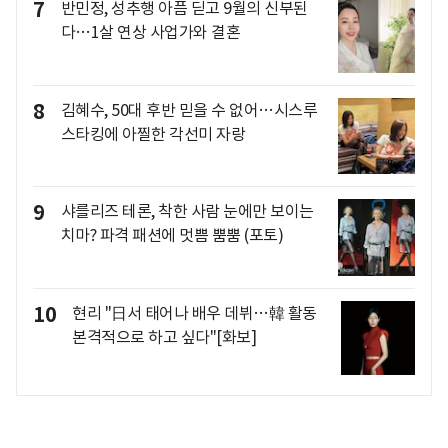
7
반민정, 성추행 아픔 딛고 9월의 신부된
다…1살 연상 사업가와 결혼
8
김혜수, 50대 후반 믿을 수 없어…시스루
스타킹에 아찔한 각선미 자랑
9
샤를리즈 테론, 착한 사람 눈에만 보이는
치마? 파격 패션에 멋쁨 뿜뿜 (포토)
10
현리 "日서 태어나 배우 데뷔…韓 활동
본격적으로 하고 싶다"[화보]