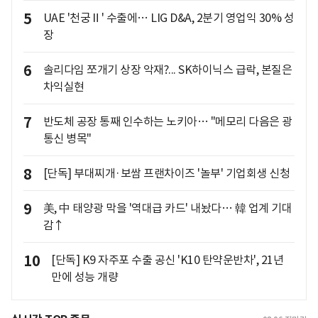
5
UAE '천궁Ⅱ' 수출에… LIG D&A, 2분기 영업익 30% 성
장
6
솔리다임 쪼개기 상장 악재?... SK하이닉스 급락, 본질은
차익실현
7
반도체 공장 통째 인수하는 노키아… "메모리 다음은 광
통신 병목"
8
[단독] 부대찌개·보쌈 프랜차이즈 '놀부' 기업회생 신청
9
美, 中 태양광 막을 '역대급 카드' 내놨다… 韓 업계 기대
감↑
10
[단독] K9 자주포 수출 공신 'K10 탄약운반차', 21년
만에 성능 개량