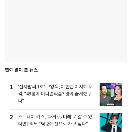
연예 많이 본 뉴스
1
'전자발찌 1호' 고영욱, 이번엔 이지혜 저
격.."49평이 미니멀리즘? 많이 출세했구
나"
2
스트레이 키즈, '과거 vs 미래'로 갈 수 있
다면? 리노 "딱 2주 전으로 가고 싶다"