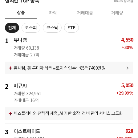
실시간 TOP 종목
08.06
장마감
상승
하락
거래대금
거래량
전체
코스피
코스닥
ETF
4,550
1
유니켐
+
30
%
거래량
60,138
거래대금
2.7억
유니켐, 美 루미아 테크놀로지스 인수…85억7400만원
5,050
2
비큐AI
+
29.99
%
거래량
324,951
거래대금
16억
비즈플레이와 전략적 제휴, AI 기반 출장·경비 관리 서비스 고도화
928
3
이스트에이드