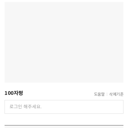
100자평
도움말
삭제기준