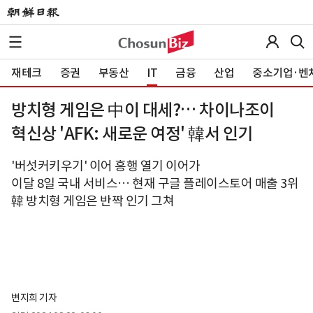
재테크
증권
부동산
IT
금융
산업
중소기업·벤
방치형 게임은 中이 대세?… 차이나조이
혁신상 'AFK: 새로운 여정' 韓서 인기
'버섯커키우기' 이어 흥행 열기 이어가
이달 8일 국내 서비스… 현재 구글 플레이스토어 매출 3위
韓 방치형 게임은 반짝 인기 그쳐
변지희 기자