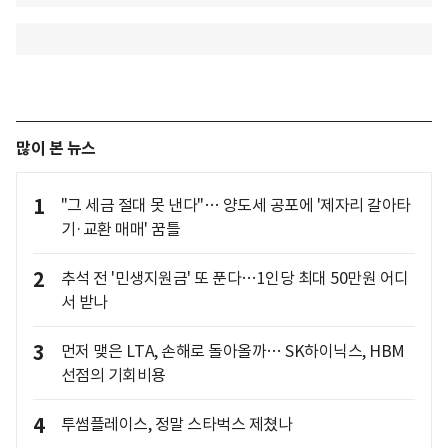
많이 본 뉴스
1
"그 세금 절대 못 낸다"… 양도세 공포에 '제자리 갈아타
기·교환 매매' 꿈틀
2
추석 전 '민생지원금' 또 푼다…1인당 최대 50만원 어디
서 받나
3
먼저 맺은 LTA, 손해로 돌아올까… SK하이닉스, HBM
선점의 기회비용
4
투썸플레이스, 정말 스타벅스 제쳤나