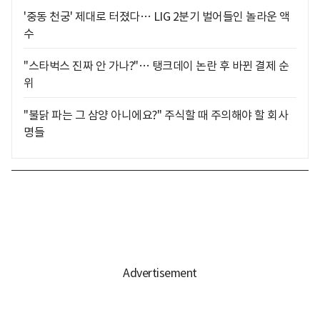
'중동 천궁' 제대로 터졌다… LIG 2분기 벌어들인 놀라운 액
수
"스타벅스 진짜 안 가나?"… 탱크데이 논란 후 바뀐 결제 순
위
"불닭 파는 그 삼양 아니에요?" 주식할 때 주의해야 할 회사
명들