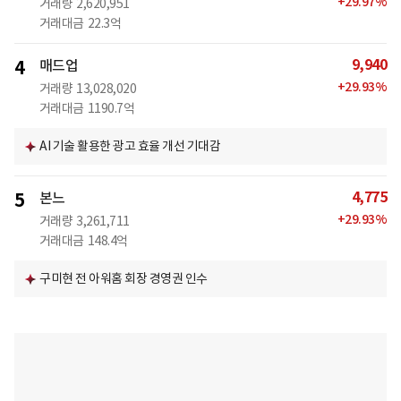
+
29.97
%
거래량
2,620,951
거래대금
22.3억
9,940
4
매드업
+
29.93
%
거래량
13,028,020
거래대금
1190.7억
AI 기술 활용한 광고 효율 개선 기대감
4,775
5
본느
+
29.93
%
거래량
3,261,711
거래대금
148.4억
구미현 전 아워홈 회장 경영권 인수