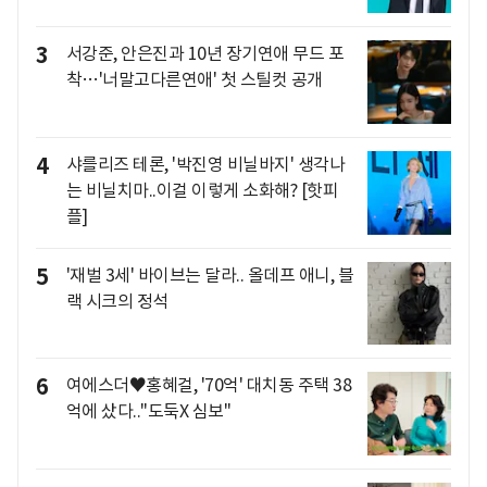
3
서강준, 안은진과 10년 장기연애 무드 포
착…'너말고다른연애' 첫 스틸컷 공개
4
샤를리즈 테론, '박진영 비닐바지' 생각나
는 비닐치마..이걸 이렇게 소화해? [핫피
플]
5
'재벌 3세' 바이브는 달라.. 올데프 애니, 블
랙 시크의 정석
6
여에스더♥홍혜걸, '70억' 대치동 주택 38
억에 샀다.."도둑X 심보"