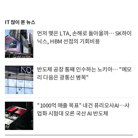
IT 많이 본 뉴스
먼저 맺은 LTA, 손해로 돌아올까… SK하이
닉스, HBM 선점의 기회비용
반도체 공장 통째 인수하는 노키아… "메모
리 다음은 광통신 병목"
"1000억 매출 목표" 내건 퓨리오사AI…사
업화 시험대 오른 국산 AI 반도체