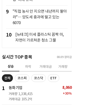
9
"직접 농사 안 지으면 내년까지 팔아
라"… 양도세 중과에 떨고 있는
6070
10
[뉴테크] 미세 플라스틱 꼼짝 마,
자연이 가르쳐준 청소 그물
실시간 TOP 종목
08.09
장마감
상승
하락
거래대금
거래량
전체
코스피
코스닥
ETF
8,060
1
동화기업
+
30
%
거래량
1,338,415
거래대금
105.2억