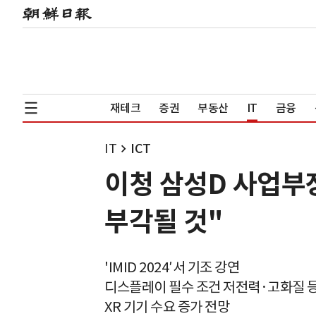
재테크
증권
부동산
IT
금융
IT
ICT
이청 삼성D 사업부장
부각될 것"
'IMID 2024′서 기조 강연
디스플레이 필수 조건 저전력·고화질 
XR 기기 수요 증가 전망