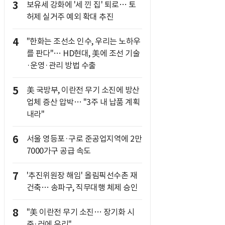
3
보유세 강화에 '세 낀 집' 퇴로… 토
허제 실거주 예외 확대 추진
4
"한화는 조선소 인수, 우리는 노하우
를 판다"… HD현대, 美에 조선 기술
·운영·관리 방법 수출
5
美 국방부, 이란전 무기 소진에 방산
업체 증산 압박… "3주 내 납품 계획
내라"
6
서울 영등포·구로 준공업지역에 2만
7000가구 공급 속도
7
'추진위원장 해임' 올림픽선수촌 재
건축… 송파구, 직무대행 체제 승인
8
"美 이란전 무기 소진… 장기화 시
중·러에 유리"