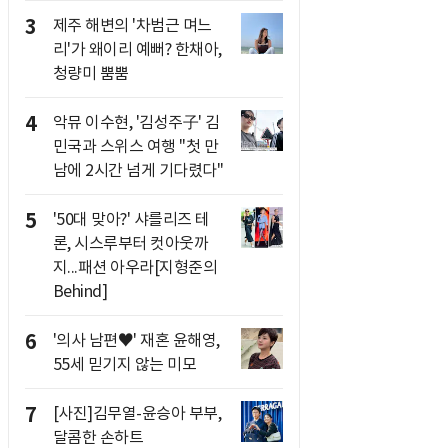
3
제주 해변의 '차범근 며느
리'가 왜이리 예뻐? 한채아,
청량미 뿜뿜
4
악뮤 이수현, '김성주子' 김
민국과 스위스 여행 "첫 만
남에 2시간 넘게 기다렸다"
5
'50대 맞아?' 샤를리즈 테
론, 시스루부터 컷아웃까
지...패션 아우라[지형준의
Behind]
6
'의사 남편♥' 재혼 윤해영,
55세 믿기지 않는 미모
7
[사진]김무열-윤승아 부부,
달콤한 손하트