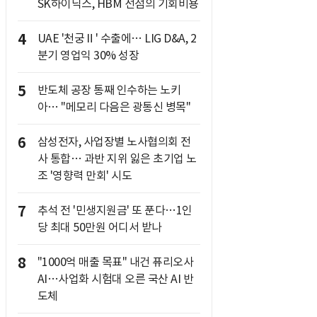
SK하이닉스, HBM 선점의 기회비용
4
UAE '천궁Ⅱ' 수출에… LIG D&A, 2
분기 영업익 30% 성장
5
반도체 공장 통째 인수하는 노키
아… "메모리 다음은 광통신 병목"
6
삼성전자, 사업장별 노사협의회 전
사 통합… 과반 지위 잃은 초기업 노
조 '영향력 만회' 시도
7
추석 전 '민생지원금' 또 푼다…1인
당 최대 50만원 어디서 받나
8
"1000억 매출 목표" 내건 퓨리오사
AI…사업화 시험대 오른 국산 AI 반
도체