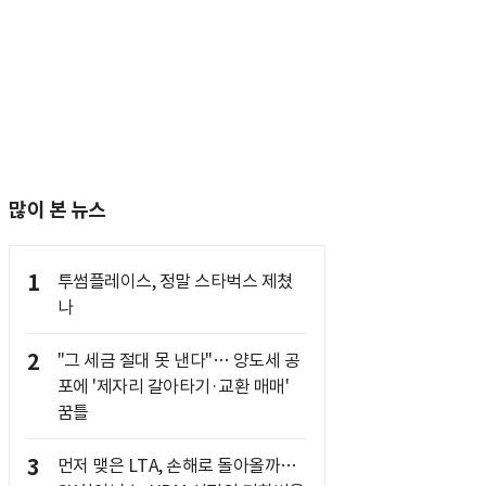
많이 본 뉴스
1
투썸플레이스, 정말 스타벅스 제쳤
나
2
"그 세금 절대 못 낸다"… 양도세 공
포에 '제자리 갈아타기·교환 매매'
꿈틀
3
먼저 맺은 LTA, 손해로 돌아올까…