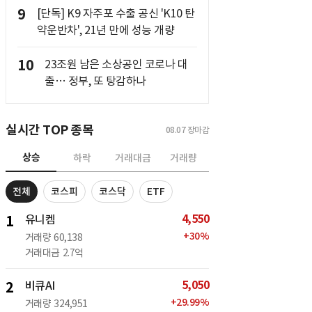
9
[단독] K9 자주포 수출 공신 'K10 탄
약운반차', 21년 만에 성능 개량
10
23조원 남은 소상공인 코로나 대
출… 정부, 또 탕감하나
실시간 TOP 종목
08.07
장마감
상승
하락
거래대금
거래량
전체
코스피
코스닥
ETF
4,550
1
유니켐
+
30
%
거래량
60,138
거래대금
2.7억
5,050
2
비큐AI
+
29.99
%
거래량
324,951