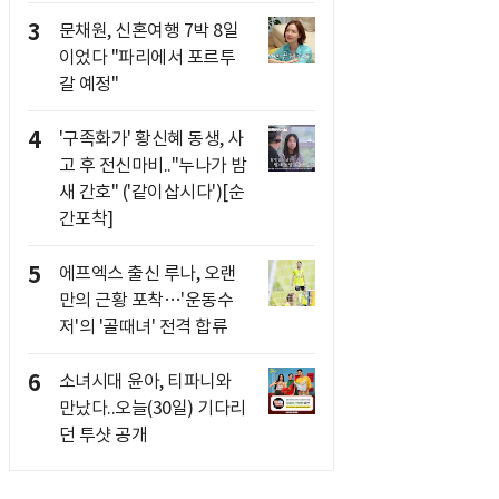
3
문채원, 신혼여행 7박 8일
이었다 "파리에서 포르투
갈 예정"
4
'구족화가' 황신혜 동생, 사
고 후 전신마비.."누나가 밤
새 간호" ('같이삽시다')[순
간포착]
5
에프엑스 출신 루나, 오랜
만의 근황 포착…'운동수
저'의 '골때녀' 전격 합류
6
소녀시대 윤아, 티파니와
만났다..오늘(30일) 기다리
던 투샷 공개