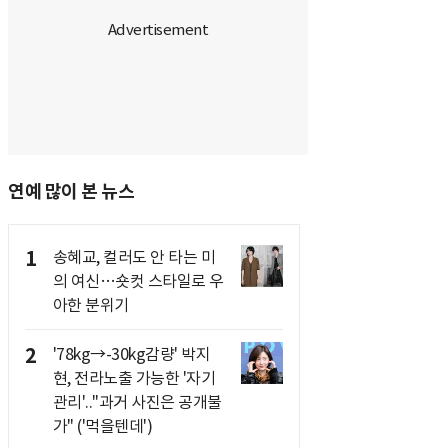
연예 많이 본 뉴스
1
송혜교, 컬러도 안 타는 미
의 여신…숏컷 스타일로 우
아한 분위기
2
'78kg→-30kg감량' 박지
현, 전라노출 가능한 '자기
관리'.."과거 사진은 공개불
가" ('먹을텐데')