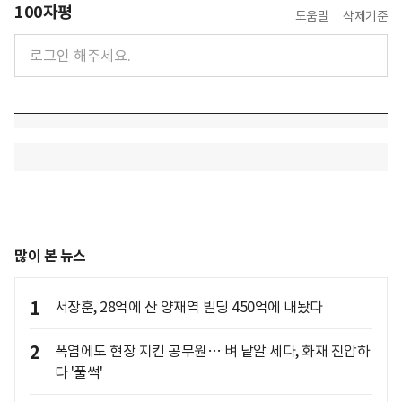
100자평
도움말
삭제기준
많이 본 뉴스
1
서장훈, 28억에 산 양재역 빌딩 450억에 내놨다
2
폭염에도 현장 지킨 공무원… 벼 낱알 세다, 화재 진압하
다 '풀썩'