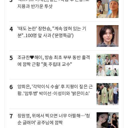
3
지용과 반가운 투샷
4
'태도 논란' 장현승, "계속 얹혀 있는 기
분"..100명 앞 사과 ('문명특급')
5
조규찬♥해이, 방송 최초 부부 동반 출격
에 깜짝 근황 "美 주립대 교수"
6
양희은, '각막이식 수술' 후 지팡이 짚은 근
황..'암투병' 박미선·이성미와 '밝은미소'
7
장원영, 위에서 찍으면 너무 아찔해…'청
순 글래머' 공주님에 깜짝