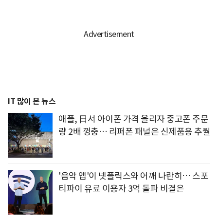
IT 많이 본 뉴스
애플, 日서 아이폰 가격 올리자 중고폰 주문
량 2배 껑충… 리퍼폰 패널은 신제품용 추월
'음악 앱'이 넷플릭스와 어깨 나란히… 스포
티파이 유료 이용자 3억 돌파 비결은