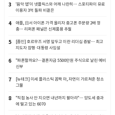
3
'음악 앱'이 넷플릭스와 어깨 나란히… 스포티파이 유료
이용자 3억 돌파 비결은
4
애플, 日서 아이폰 가격 올리자 중고폰 주문량 2배 껑
충… 리퍼폰 패널은 신제품용 추월
5
[줌인] 호르무즈 서명 앞두고 이란 리더십 증발… 최고
지도자 잠행·대통령 사임설
6
"파혼할까요?…결혼자금 5500만원 주식으로 날린 예비
신부
7
[뉴테크] 미세 플라스틱 꼼짝 마, 자연이 가르쳐준 청소
그물
8
"직접 농사 안 지으면 내년까지 팔아라"… 양도세 중과
에 떨고 있는 6070