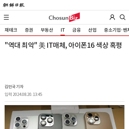
재테크
증권
부동산
IT
금융
산업
중소기업·벤
"역대 최악" 美 IT매체, 아이폰16 색상 혹평
김민국 기자
입력
2024.08.20. 13:45