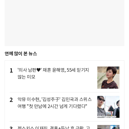
연예 많이 본 뉴스
1
'의사 남편♥' 재혼 윤해영, 55세 믿기지
않는 미모
2
악뮤 이수현, '김성주子' 김민국과 스위스
여행 "첫 만남에 2시간 넘게 기다렸다"
젝스키스 이재진, 결혼+득남 후 근황..고