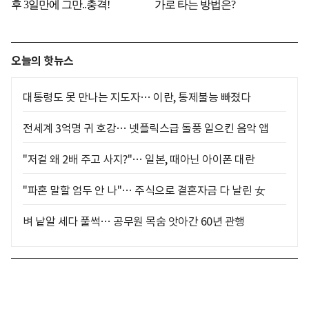
오늘의 핫뉴스
대통령도 못 만나는 지도자… 이란, 통제불능 빠졌다
전세계 3억명 귀 호강… 넷플릭스급 돌풍 일으킨 음악 앱
"저걸 왜 2배 주고 사지?"… 일본, 때아닌 아이폰 대란
"파혼 말할 엄두 안 나"… 주식으로 결혼자금 다 날린 女
벼 낱알 세다 풀썩… 공무원 목숨 앗아간 60년 관행