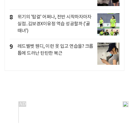
8
위기의 '탑걸' 어쩌나, 전반 시작하자마자
실점..김보경X이유정 역습 성공할까 ('골
때녀')
9
레드벨벳 웬디, 이런 옷 입고 연습을? 크롭
톱에 드러난 탄탄한 복근
개인정보처리방침
앱설치(Android)