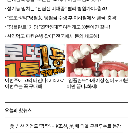
오늘의 핫뉴스
美 방산 기업도 '깜짝'… K조선, 美 배 띄울 구원투수로 등장