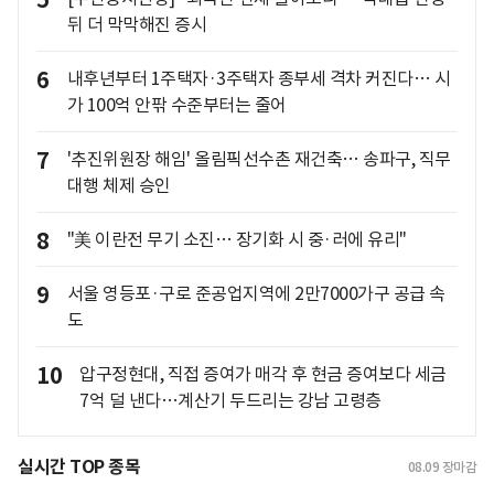
5
뒤 더 막막해진 증시
6
내후년부터 1주택자·3주택자 종부세 격차 커진다… 시
가 100억 안팎 수준부터는 줄어
7
'추진위원장 해임' 올림픽선수촌 재건축… 송파구, 직무
대행 체제 승인
8
"美 이란전 무기 소진… 장기화 시 중·러에 유리"
9
서울 영등포·구로 준공업지역에 2만7000가구 공급 속
도
10
압구정현대, 직접 증여가 매각 후 현금 증여보다 세금
7억 덜 낸다…계산기 두드리는 강남 고령층
실시간 TOP 종목
08.09
장마감