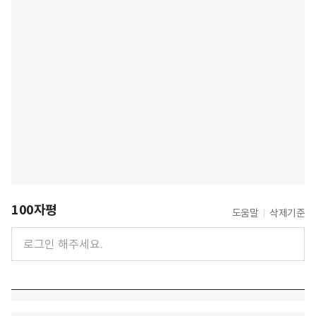
100자평
도움말
삭제기준