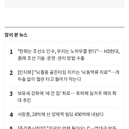
많이 본 뉴스
1
"한화는 조선소 인수, 우리는 노하우를 판다"… HD현대,
美에 조선 기술·운영·관리 방법 수출
2
[인터뷰] "뇌졸중 골든타임 지키는 '뇌동맥류 치료'"…개
두술 없이 혈관 타고 들어가 막는다
3
보유세 강화에 '세 낀 집' 퇴로… 토허제 실거주 예외 확
대 추진
4
서장훈, 28억에 산 양재역 빌딩 450억에 내놨다
[주간증시전망] "외국인 언제 돌아오나"…역대급 반등