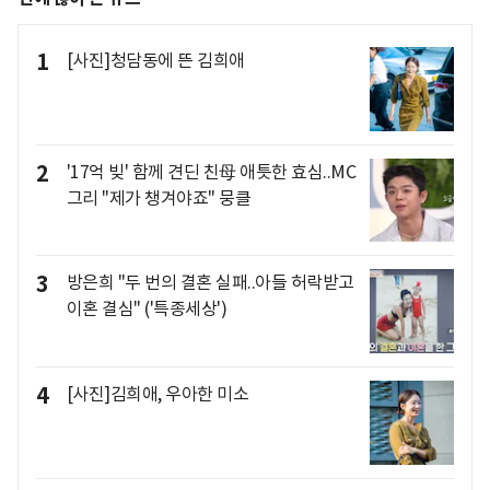
1
[사진]청담동에 뜬 김희애
2
'17억 빚' 함께 견딘 친母 애틋한 효심..MC
그리 "제가 챙겨야죠" 뭉클
3
방은희 "두 번의 결혼 실패..아들 허락받고
이혼 결심" ('특종세상')
4
[사진]김희애, 우아한 미소