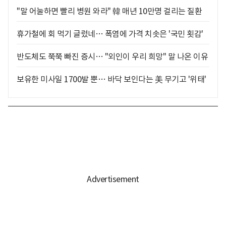
"말 어눌하면 빨리 병원 와라" 韓 매년 10만명 걸리는 질환
휴가철에 회 먹기 글렀네… 폭염에 가격 치솟은 '국민 횟감'
반도체도 쭉쭉 빠진 증시… "외인이 우리 희망" 말 나온 이유
보유한 미사일 1700발 뿐… 바닥 보인다는 美 무기고 '위태'