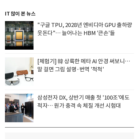
IT 많이 본 뉴스
"구글 TPU, 2028년 엔비디아 GPU 출하량
웃돈다"… 늘어나는 HBM '큰손'들
[체험기] 韓 상륙한 메타 AI 안경 써보니…
말 걸면 그림 설명·번역 '척척'
삼성전자 DX, 상반기 매출 첫 '100조'에도
적자… 원가 충격 속 체질 개선 시험대