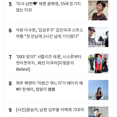
5
'의사 남편♥' 재혼 윤해영, 55세 믿기지
않는 미모
6
악뮤 이수현, '김성주子' 김민국과 스위스
여행 "첫 만남에 2시간 넘게 기다렸다"
7
'50대 맞아?' 샤를리즈 테론, 시스루부터
컷아웃까지...패션 아우라[지형준의
Behind]
8
제주 해변의 '차범근 며느리'가 왜이리 예
뻐? 한채아, 청량미 뿜뿜
9
[사진]윤승아, 남편 김무열 어깨에 기대어