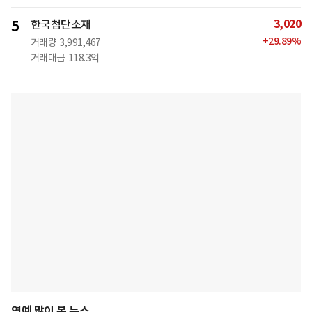
3,020
5
한국첨단소재
+
29.89
%
거래량
3,991,467
거래대금
118.3억
연예 많이 본 뉴스