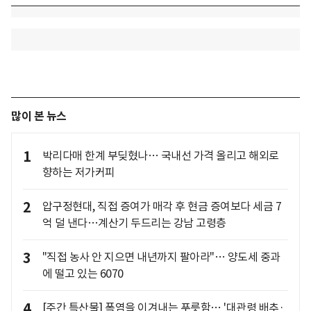
많이 본 뉴스
1
박리다매 한계 부딪혔나… 국내선 가격 올리고 해외로
향하는 저가커피
2
압구정현대, 직접 증여가 매각 후 현금 증여보다 세금 7
억 덜 낸다…계산기 두드리는 강남 고령층
3
"직접 농사 안 지으면 내년까지 팔아라"… 양도세 중과
에 떨고 있는 6070
4
[주간 특산물] 폭염을 이겨내는 푸릇함… '대관령 배추·