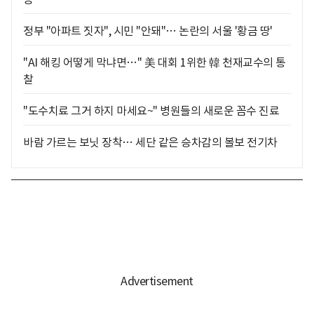
정부 "아파트 짓자", 시민 "안돼"… 논란의 서울 '황금 땅'
"AI 해킹 어떻게 막냐면…" 美 대회 1위한 韓 천재교수의 통
찰
"도수치료 그거 하지 마세요~" 병원들의 새로운 꼼수 진료
바람 가르는 보닛 장착… 세단 같은 승차감의 볼보 전기차