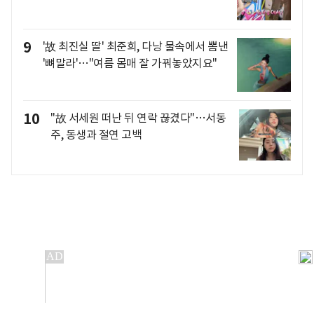
9
'故 최진실 딸' 최준희, 다낭 물속에서 뽐낸
'뼈말라'…"여름 몸매 잘 가꿔놓았지요"
10
"故 서세원 떠난 뒤 연락 끊겼다"…서동
주, 동생과 절연 고백
개인정보처리방침
앱설치(Android)