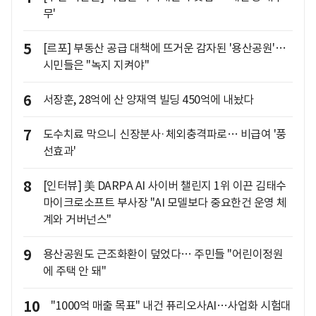
무'
5
[르포] 부동산 공급 대책에 뜨거운 감자된 '용산공원'…
시민들은 "녹지 지켜야"
6
서장훈, 28억에 산 양재역 빌딩 450억에 내놨다
7
도수치료 막으니 신장분사·체외충격파로… 비급여 '풍
선효과'
8
[인터뷰] 美 DARPA AI 사이버 챌린지 1위 이끈 김태수
마이크로소프트 부사장 "AI 모델보다 중요한건 운영 체
계와 거버넌스"
9
용산공원도 근조화환이 덮었다… 주민들 "어린이정원
에 주택 안 돼"
10
"1000억 매출 목표" 내건 퓨리오사AI…사업화 시험대