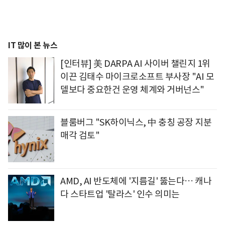
IT 많이 본 뉴스
[인터뷰] 美 DARPA AI 사이버 챌린지 1위
이끈 김태수 마이크로소프트 부사장 "AI 모
델보다 중요한건 운영 체계와 거버넌스"
블룸버그 "SK하이닉스, 中 충칭 공장 지분
매각 검토"
AMD, AI 반도체에 '지름길' 뚫는다… 캐나
다 스타트업 '탈라스' 인수 의미는