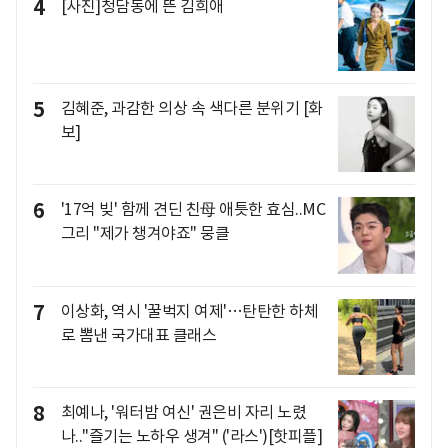
4
[사진]청담동에 뜬 김희애
5
김혜준, 과감한 의상 속 색다른 분위기 [화
보]
6
'17억 빚' 함께 견딘 친母 애틋한 효심..MC
그리 "제가 챙겨야죠" 뭉클
7
이상화, 역시 '꿀벅지 여제'…탄탄한 하체
로 뽐낸 국가대표 클래스
8
최예나, '워터밤 여신' 권은비 자리 노렸
나.."즐기는 노하우 생겨" ('라스')[핫피플]