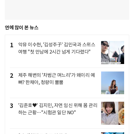
연예 많이 본 뉴스
1
악뮤 이수현, '김성주子' 김민국과 스위스
여행 "첫 만남에 2시간 넘게 기다렸다"
2
제주 해변의 '차범근 며느리'가 왜이리 예
뻐? 한채아, 청량미 뿜뿜
3
'김준호♥' 김지민, 자연 임신 위해 몸 관리
하는 근황…"시험관 일단 NO"