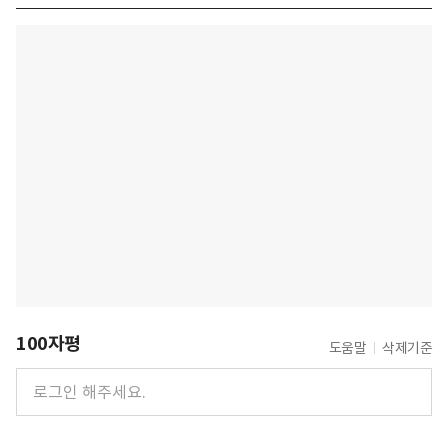
100자평
도움말
삭제기준