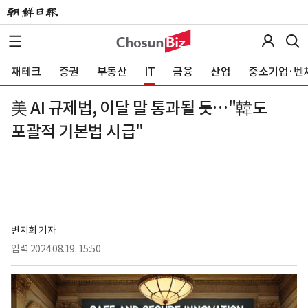
재테크
증권
부동산
IT
금융
산업
중소기업·벤
美 AI 규제법, 이달 말 통과될 듯…"韓도
포괄적 기본법 시급"
변지희 기자
입력
2024.08.19. 15:50