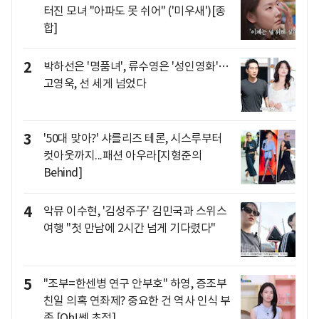
터진 모녀 "아파도 못 쉬어" ('미우새')[종
합]
2
박하선은 '명품녀', 류수영은 '성인영화'…
고영욱, 선 세게 넘었다
3
'50대 맞아?' 샤를리즈 테론, 시스루부터
컷아웃까지...패션 아우라[지형준의
Behind]
4
악뮤 이수현, '김성주子' 김민국과 스위스
여행 "첫 만남에 2시간 넘게 기다렸다"
5
"조부=한센병 연구 안부호" 하영, 증조부
친일 의혹 연좌제? 중요한 건 역사 인식 부
족 [Oh!쎈 초점]