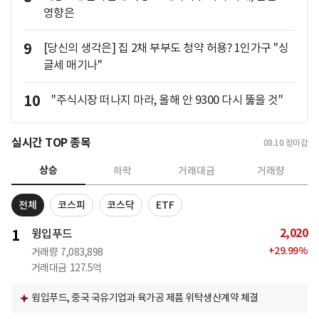
영향은
9
[당신의 생각은] 집 2채 부부도 청약 허용? 1인가구 "싱
글세 매기나"
10
"주식시장 떠나지 마라, 올해 안 9300 다시 뚫을 것"
실시간 TOP 종목
08.10
장마감
상승
하락
거래대금
거래량
전체
코스피
코스닥
ETF
2,020
1
윙입푸드
+
29.99
%
거래량
7,083,898
거래대금
127.5억
윙입푸드, 중국 국유기업과 육가공 제품 위탁생산계약 체결