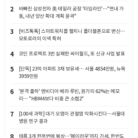
2
바빠진 삼성전자 美 테일러 공장 '타임라인'…"연내 가
동, 내년 양산 확대 계획 윤곽"
3
[비즈톡톡] 스마트워치를 펼치니 폴더블폰으로 변신…
모토로라의 이색 특허
4
코인 프로젝트 3번 실패한 싸이월드, 또 신규 사업 발표
5
[단독] 23억 아파트 3채 보유세… 서울 4854만원, 뉴욕
3959만원
6
'본격 출하' 엔비디아 베라 루빈, 원가의 62%는 메모
리… "HBM4보다 비중 큰 소캠2"
7
[100세 과학] 대기 오염이 관절염 악화시킨다…서울대
병원 연구 결과
8
태풍 3개 한꺼번에 북상…'페이러우'까지 가세, 한반도