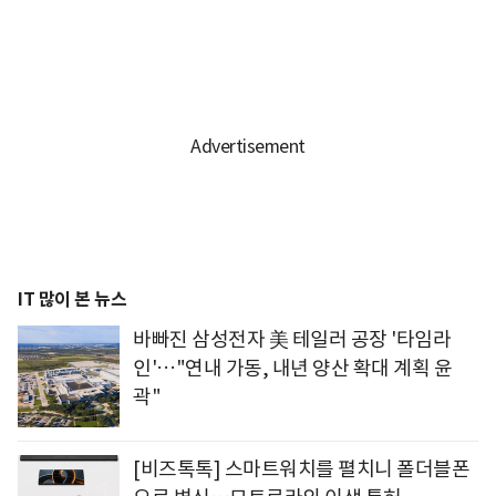
IT 많이 본 뉴스
바빠진 삼성전자 美 테일러 공장 '타임라
인'…"연내 가동, 내년 양산 확대 계획 윤
곽"
[비즈톡톡] 스마트워치를 펼치니 폴더블폰