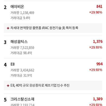
841
2
에이비온
+
29.98
%
거래량
1,158,469
거래대금
9.4억
차세대 면역항암 플랫폼 iRAC 원천기술 美 특허 등록
1,376
3
해성옵틱스
+
29.93
%
거래량
7,522,859
거래대금
98.4억
994
4
E8
+
29.93
%
거래량
3,434,662
거래대금
31.9억
E8, 40억 규모 유상증자로 제조기업 인수 추진
1,389
5
크리스탈신소재
+
29.93
%
거래량
2,193,714