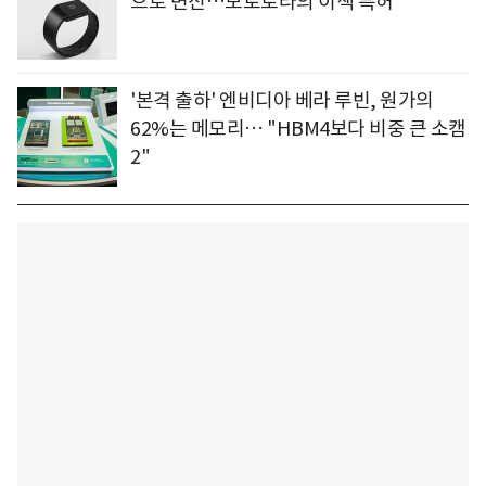
으로 변신…모토로라의 이색 특허
'본격 출하' 엔비디아 베라 루빈, 원가의
62%는 메모리… "HBM4보다 비중 큰 소캠
2"