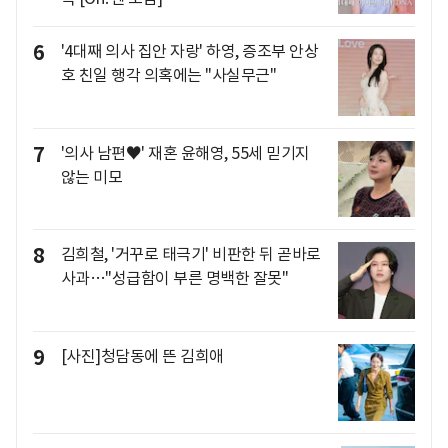
6
'4대째 의사 집안 자랑' 하영, 증조부 안상
호 친일 행각 의혹에는 "사실무근"
7
'의사 남편♥' 재혼 윤해영, 55세 믿기지
않는 미모
8
김희철, '거꾸로 태극기' 비판한 뒤 곧바로
사과…"성급함이 부른 명백한 잘못"
9
[사진]청담동에 뜬 김희애