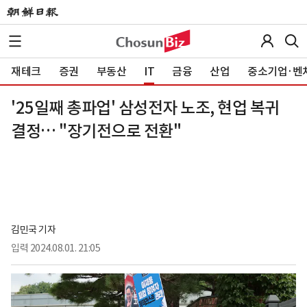
재테크
증권
부동산
IT
금융
산업
중소기업·벤
'25일째 총파업' 삼성전자 노조, 현업 복귀
결정… "장기전으로 전환"
김민국 기자
입력
2024.08.01. 21:05