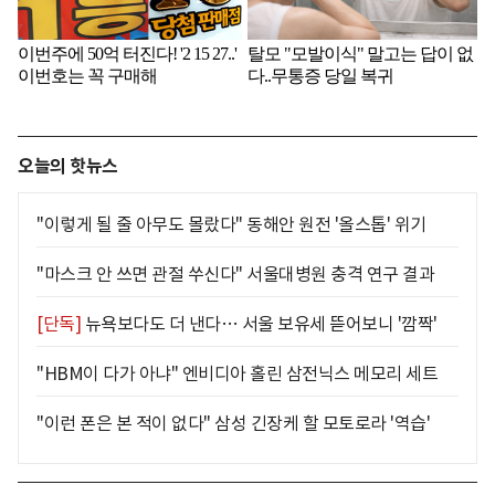
오늘의 핫뉴스
"이렇게 될 줄 아무도 몰랐다" 동해안 원전 '올스톱' 위기
"마스크 안 쓰면 관절 쑤신다" 서울대병원 충격 연구 결과
[단독]
뉴욕보다도 더 낸다… 서울 보유세 뜯어보니 '깜짝'
"HBM이 다가 아냐" 엔비디아 홀린 삼전닉스 메모리 세트
"이런 폰은 본 적이 없다" 삼성 긴장케 할 모토로라 '역습'