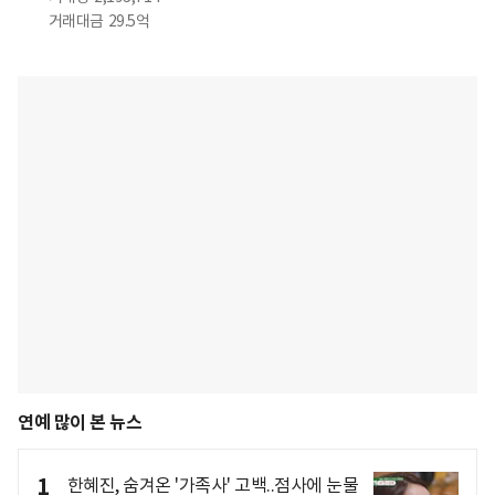
거래대금
29.5억
연예 많이 본 뉴스
1
한혜진, 숨겨온 '가족사' 고백..점사에 눈물