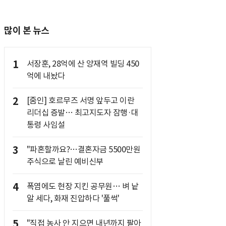
많이 본 뉴스
1
서장훈, 28억에 산 양재역 빌딩 450
억에 내놨다
2
[줌인] 호르무즈 서명 앞두고 이란
리더십 증발… 최고지도자 잠행·대
통령 사임설
3
"파혼할까요?…결혼자금 5500만원
주식으로 날린 예비신부
4
폭염에도 현장 지킨 공무원… 벼 낱
알 세다, 화재 진압하다 '풀썩'
5
"직접 농사 안 지으면 내년까지 팔아