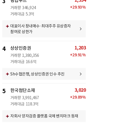
1,554
3
윙입푸드
+
29.93
%
거래량
346,924
거래대금
5.3억
대표이사 장내매수·최대주주 유상증자
참여로 상한가
1,203
4
상상인증권
+
29.91
%
거래량
1,380,356
거래대금
16.6억
Sh수협은행, 상상인증권 인수 추진
3,020
5
한국첨단소재
+
29.89
%
거래량
3,991,467
거래대금
118.3억
자회사 양자검증 플랫폼 국제 벤치마크 등재