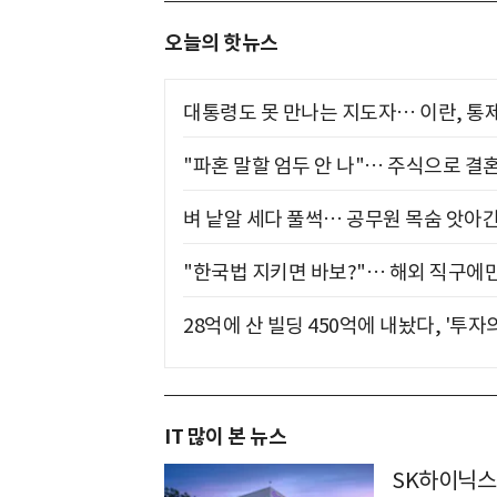
오늘의 핫뉴스
대통령도 못 만나는 지도자… 이란, 통
"파혼 말할 엄두 안 나"… 주식으로 결
벼 낱알 세다 풀썩… 공무원 목숨 앗아간
"한국법 지키면 바보?"… 해외 직구에만
28억에 산 빌딩 450억에 내놨다, '투자
IT 많이 본 뉴스
SK하이닉스