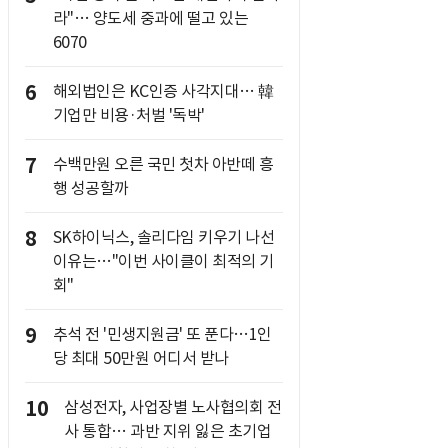
라"… 양도세 중과에 떨고 있는
6070
6
해외법인은 KC인증 사각지대… 韓
기업만 비용·처벌 '독박'
7
수백만원 오른 국민 첫차 아반떼 흥
행 성공할까
8
SK하이닉스, 솔리다임 키우기 나선
이유는…"이번 사이클이 최적의 기
회"
9
추석 전 '민생지원금' 또 푼다…1인
당 최대 50만원 어디서 받나
10
삼성전자, 사업장별 노사협의회 전
사 통합… 과반 지위 잃은 초기업