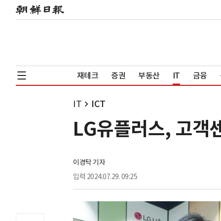
재테크
증권
부동산
IT
금융
IT
ICT
LG유플러스, 고객센
이경탁 기자
입력
2024.07.29. 09:25