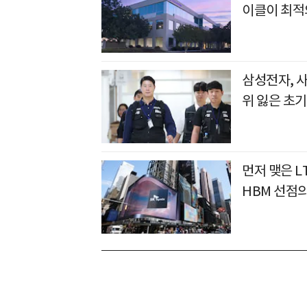
이클이 최적
삼성전자, 
위 잃은 초기
먼저 맺은 L
HBM 선점