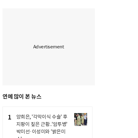
연예 많이 본 뉴스
1
양희은, '각막이식 수술' 후
지팡이 짚은 근황..'암투병'
박미선·이성미와 '밝은미