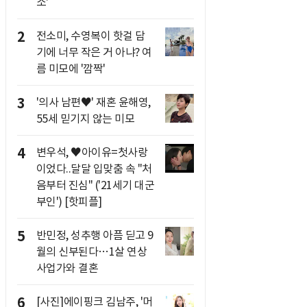
소'
2
전소미, 수영복이 핫걸 담
기에 너무 작은 거 아냐? 여
름 미모에 '깜짝'
3
'의사 남편♥' 재혼 윤해영,
55세 믿기지 않는 미모
4
변우석, ♥아이유=첫사랑
이었다..달달 입맞춤 속 "처
음부터 진심" ('21세기 대군
부인') [핫피플]
5
반민정, 성추행 아픔 딛고 9
월의 신부된다…1살 연상
사업가와 결혼
6
[사진]에이핑크 김남주, '머