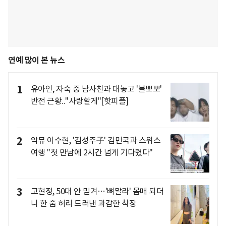
연예 많이 본 뉴스
1
유아인, 자숙 중 남사친과 대놓고 '볼뽀뽀'
반전 근황.."사랑할게"[핫피플]
2
악뮤 이수현, '김성주子' 김민국과 스위스
여행 "첫 만남에 2시간 넘게 기다렸다"
3
고현정, 50대 안 믿겨…'뼈말라' 몸매 되더
니 한 줌 허리 드러낸 과감한 착장