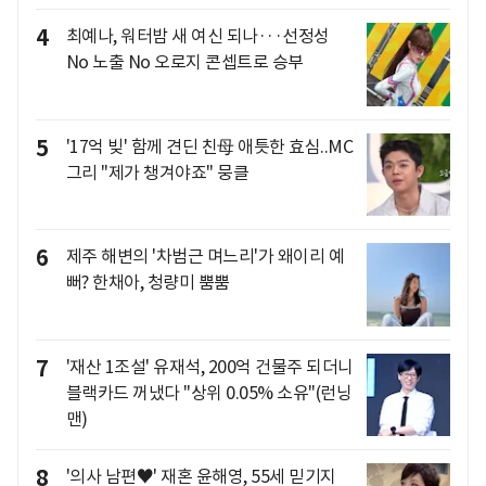
4
최예나, 워터밤 새 여신 되나···선정성
No 노출 No 오로지 콘셉트로 승부
5
'17억 빚' 함께 견딘 친母 애틋한 효심..MC
그리 "제가 챙겨야죠" 뭉클
6
제주 해변의 '차범근 며느리'가 왜이리 예
뻐? 한채아, 청량미 뿜뿜
7
'재산 1조설' 유재석, 200억 건물주 되더니
블랙카드 꺼냈다 "상위 0.05% 소유"(런닝
맨)
8
'의사 남편♥' 재혼 윤해영, 55세 믿기지