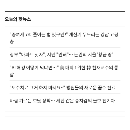
오늘의 핫뉴스
"증여세 7억 줄이는 법 있구먼!" 계산기 두드리는 강남 고령
층
정부 "아파트 짓자", 시민 "안돼"… 논란의 서울 '황금 땅'
"AI 해킹 어떻게 막냐면…" 美 대회 1위한 韓 천재교수의 통
찰
"도수치료 그거 하지 마세요~" 병원들의 새로운 꼼수 진료
바람 가르는 보닛 장착… 세단 같은 승차감의 볼보 전기차