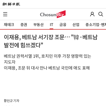
재테크
증권
부동산
IT
금융
산업
중소기업·벤
이재용, 베트남 서기장 조문… "韓·베트남
발전에 힘쓰겠다"
베트남 권력서열 1위, 호치민 이후 가장 영향력 있는
지도자
이재용, 조문 뒤 대사 만나 베트남 국민에 애도 표해
황민규 기자