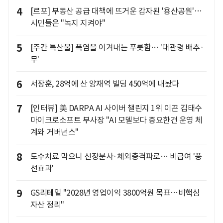
4
[르포] 부동산 공급 대책에 뜨거운 감자된 '용산공원'…
시민들은 "녹지 지켜야"
5
[주간 특산물] 폭염을 이겨내는 푸릇함… '대관령 배추·
무'
6
서장훈, 28억에 산 양재역 빌딩 450억에 내놨다
7
[인터뷰] 美 DARPA AI 사이버 챌린지 1위 이끈 김태수
마이크로소프트 부사장 "AI 모델보다 중요한건 운영 체
계와 거버넌스"
8
도수치료 막으니 신장분사·체외충격파로… 비급여 '풍
선효과'
9
GS리테일 "2028년 영업이익 3800억원 목표…비핵심
자산 정리"