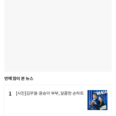
연예 많이 본 뉴스
1
[사진]김무열-윤승아 부부, 달콤한 손하트