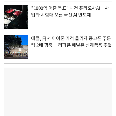
"1000억 매출 목표" 내건 퓨리오사AI…사
업화 시험대 오른 국산 AI 반도체
애플, 日서 아이폰 가격 올리자 중고폰 주문
량 2배 껑충… 리퍼폰 패널은 신제품용 추월