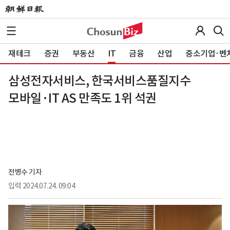
재테크
증권
부동산
IT
금융
산업
중소기업·벤
삼성전자서비스, 한국서비스품질지수
모바일·IT AS 만족도 1위 석권
전병수 기자
입력
2024.07.24. 09:04