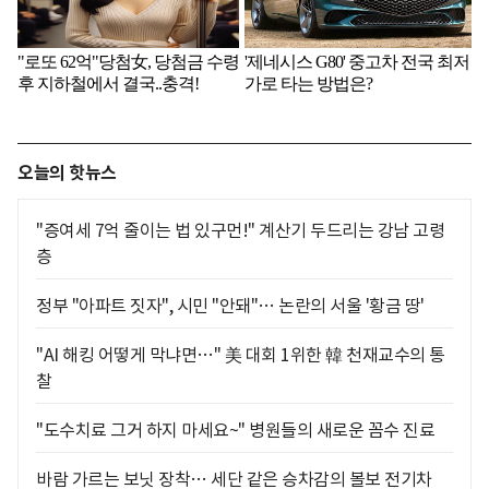
오늘의 핫뉴스
"증여세 7억 줄이는 법 있구먼!" 계산기 두드리는 강남 고령
층
정부 "아파트 짓자", 시민 "안돼"… 논란의 서울 '황금 땅'
"AI 해킹 어떻게 막냐면…" 美 대회 1위한 韓 천재교수의 통
찰
"도수치료 그거 하지 마세요~" 병원들의 새로운 꼼수 진료
바람 가르는 보닛 장착… 세단 같은 승차감의 볼보 전기차