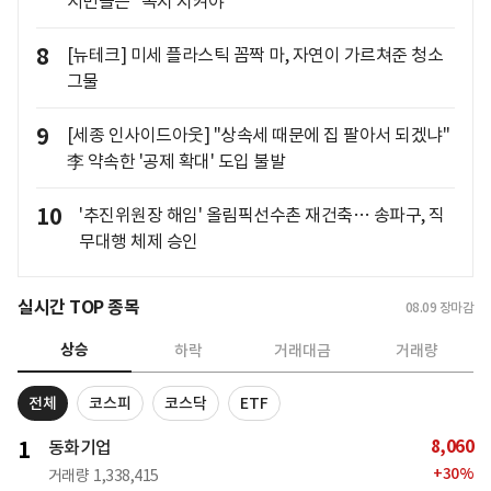
시민들은 "녹지 지켜야"
8
[뉴테크] 미세 플라스틱 꼼짝 마, 자연이 가르쳐준 청소
그물
9
[세종 인사이드아웃] "상속세 때문에 집 팔아서 되겠냐"
李 약속한 '공제 확대' 도입 불발
10
'추진위원장 해임' 올림픽선수촌 재건축… 송파구, 직
무대행 체제 승인
실시간 TOP 종목
08.09
장마감
상승
하락
거래대금
거래량
전체
코스피
코스닥
ETF
8,060
1
동화기업
+
30
%
거래량
1,338,415