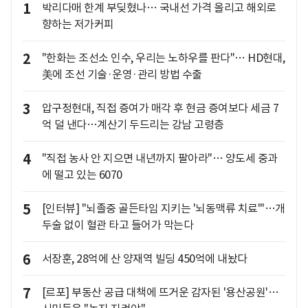
1
박리다매 한계 부딪혔나… 국내선 가격 올리고 해외로
향하는 저가커피
2
"한화는 조선소 인수, 우리는 노하우를 판다"… HD현대,
美에 조선 기술·운영·관리 방법 수출
3
압구정현대, 직접 증여가 매각 후 현금 증여보다 세금 7
억 덜 낸다…계산기 두드리는 강남 고령층
4
"직접 농사 안 지으면 내년까지 팔아라"… 양도세 중과
에 떨고 있는 6070
5
[인터뷰] "뇌졸중 골든타임 지키는 '뇌동맥류 치료'"…개
두술 없이 혈관 타고 들어가 막는다
6
서장훈, 28억에 산 양재역 빌딩 450억에 내놨다
7
[르포] 부동산 공급 대책에 뜨거운 감자된 '용산공원'…