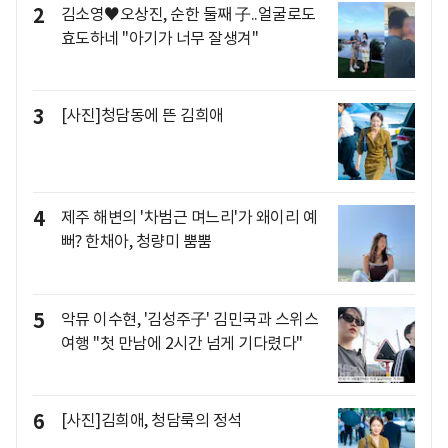
2
김소영♥오상진, 순한 둘째 子..얼굴로도
효도하네 "아기가 너무 잘생겨"
3
[사진]청담동에 뜬 김희애
4
제주 해변의 '차범근 며느리'가 왜이리 예
뻐? 한채아, 청량미 뿜뿜
5
악뮤 이수현, '김성주子' 김민국과 스위스
여행 "첫 만남에 2시간 넘게 기다렸다"
6
[사진]김희애, 청담룩의 정석