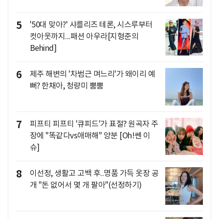
5
'50대 맞아?' 샤를리즈 테론, 시스루부터
컷아웃까지...패션 아우라[지형준의
Behind]
6
제주 해변의 '차범근 며느리'가 왜이리 예
뻐? 한채아, 청량미 뿜뿜
7
피프티 피프티 '큐피드'가 표절? 원곡자 주
장에 "똑같다vs애매해" 양분 [Oh!쎈 이
슈]
8
이선정, 생활고 고백 후..명품 가득 옷장 공
개 "돈 없어서 몇 개 팔아"(선정하기)