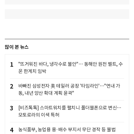
많이 본 뉴스
1
"뜨거워진 바다, 냉각수로 불안"… 동해안 원전 벨트, 수
온 한계치 임박
2
바빠진 삼성전자 美 테일러 공장 '타임라인'…"연내 가
동, 내년 양산 확대 계획 윤곽"
3
[비즈톡톡] 스마트워치를 펼치니 폴더블폰으로 변신…
모토로라의 이색 특허
4
농식품부, 농업용 용·배수 부지서 무단 경작 등 불법