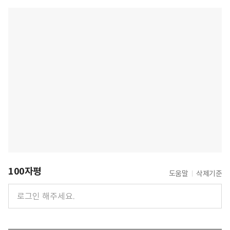
100자평
도움말
삭제기준