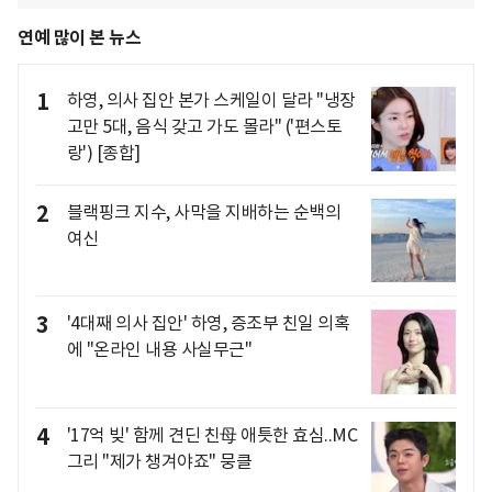
연예 많이 본 뉴스
1
하영, 의사 집안 본가 스케일이 달라 "냉장
고만 5대, 음식 갖고 가도 몰라" ('편스토
랑') [종합]
2
블랙핑크 지수, 사막을 지배하는 순백의
여신
3
'4대째 의사 집안' 하영, 증조부 친일 의혹
에 "온라인 내용 사실무근"
4
'17억 빚' 함께 견딘 친母 애틋한 효심..MC
그리 "제가 챙겨야죠" 뭉클