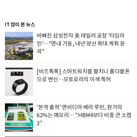
IT 많이 본 뉴스
바빠진 삼성전자 美 테일러 공장 '타임라
인'…"연내 가동, 내년 양산 확대 계획 윤
곽"
[비즈톡톡] 스마트워치를 펼치니 폴더블폰
으로 변신…모토로라의 이색 특허
'본격 출하' 엔비디아 베라 루빈, 원가의
62%는 메모리… "HBM4보다 비중 큰 소캠
2"