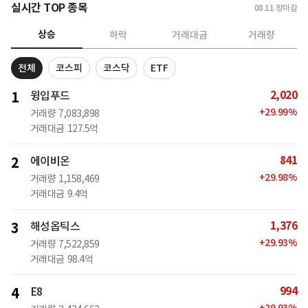
실시간 TOP 종목
08.11
장마감
상승
하락
거래대금
거래량
전체
코스피
코스닥
ETF
2,020
1
윙입푸드
+
29.99
%
거래량
7,083,898
거래대금
127.5억
841
2
에이비온
+
29.98
%
거래량
1,158,469
거래대금
9.4억
1,376
3
해성옵틱스
+
29.93
%
거래량
7,522,859
거래대금
98.4억
994
4
E8