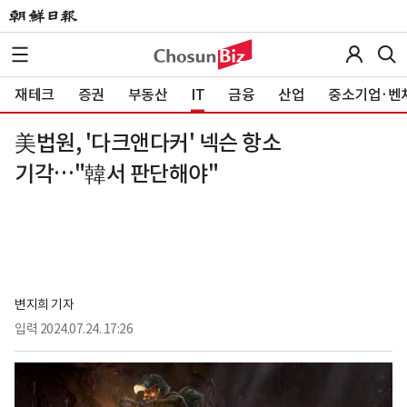
재테크
증권
부동산
IT
금융
산업
중소기업·벤
美법원, '다크앤다커' 넥슨 항소
기각…"韓서 판단해야"
변지희 기자
입력
2024.07.24. 17:26