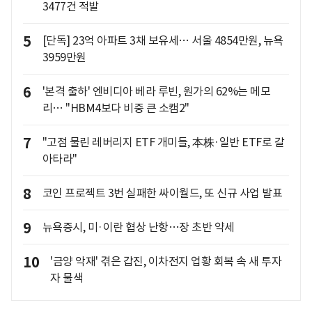
3477건 적발
5
[단독] 23억 아파트 3채 보유세… 서울 4854만원, 뉴욕
3959만원
6
'본격 출하' 엔비디아 베라 루빈, 원가의 62%는 메모
리… "HBM4보다 비중 큰 소캠2"
7
"고점 물린 레버리지 ETF 개미들, 本株·일반 ETF로 갈
아타라"
8
코인 프로젝트 3번 실패한 싸이월드, 또 신규 사업 발표
9
뉴욕증시, 미·이란 협상 난항…장 초반 약세
10
'금양 악재' 겪은 갑진, 이차전지 업황 회복 속 새 투자
자 물색