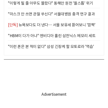
"이렇게 될 줄 아무도 몰랐다" 동해안 원전 '올스톱' 위기
"마스크 안 쓰면 관절 쑤신다" 서울대병원 충격 연구 결과
[단독]
뉴욕보다도 더 낸다… 서울 보유세 뜯어보니 '깜짝'
"HBM이 다가 아냐" 엔비디아 홀린 삼전닉스 메모리 세트
"이런 폰은 본 적이 없다" 삼성 긴장케 할 모토로라 '역습'