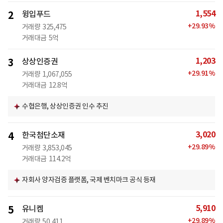
1,554
2
윙입푸드
+
29.93
%
거래량
325,475
거래대금
5억
1,203
3
상상인증권
+
29.91
%
거래량
1,067,055
거래대금
12.8억
수협은행, 상상인증권 인수 추진
3,020
4
한국첨단소재
+
29.89
%
거래량
3,853,045
거래대금
114.2억
자회사 양자검증 플랫폼, 국제 벤치마크 공식 등재
5,910
5
유니켐
+
29.89
%
거래량
50,411