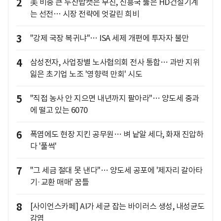
2
美 비중 큰 두산밥캣은 부진, 신흥국 뚫은 HD건설기계
는 선전… 시장 전략에 엇갈린 희비
3
"강제 국장 복귀냐"… ISA 세제 개편에 투자자 불만
4
삼성전자, 사업장별 노사협의회 전사 통합… 과반 지위
잃은 초기업 노조 '영향력 만회' 시도
5
"직접 농사 안 지으면 내년까지 팔아라"… 양도세 중과
에 떨고 있는 6070
6
폭염에도 현장 지킨 공무원… 벼 낱알 세다, 화재 진압하
다 '풀썩'
7
"그 세금 절대 못 낸다"… 양도세 공포에 '제자리 갈아타
기·교환 매매' 꿈틀
8
[사이언스카페] AI가 세균 잡는 바이러스 생성, 내성균도
감염