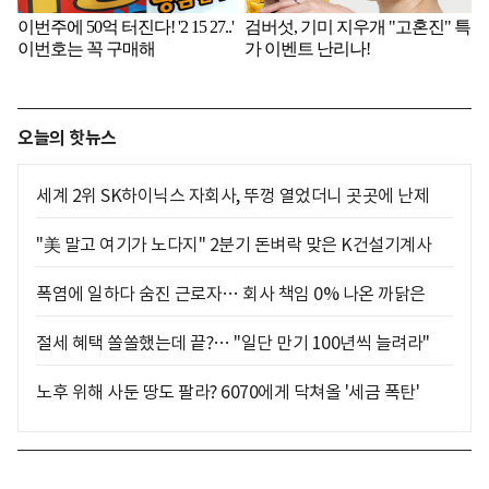
오늘의 핫뉴스
세계 2위 SK하이닉스 자회사, 뚜껑 열었더니 곳곳에 난제
"美 말고 여기가 노다지" 2분기 돈벼락 맞은 K건설기계사
폭염에 일하다 숨진 근로자… 회사 책임 0% 나온 까닭은
절세 혜택 쏠쏠했는데 끝?… "일단 만기 100년씩 늘려라"
노후 위해 사둔 땅도 팔라? 6070에게 닥쳐올 '세금 폭탄'