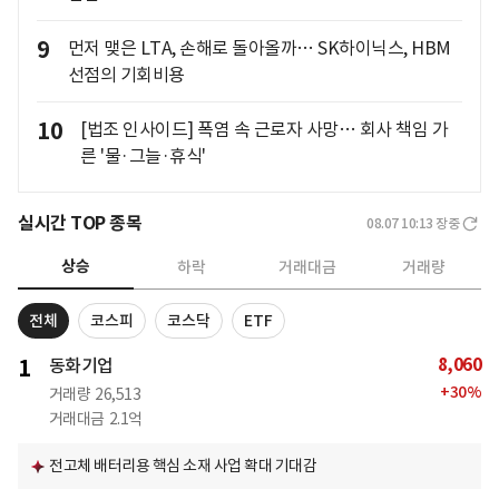
9
먼저 맺은 LTA, 손해로 돌아올까… SK하이닉스, HBM
선점의 기회비용
10
[법조 인사이드] 폭염 속 근로자 사망… 회사 책임 가
른 '물·그늘·휴식'
실시간 TOP 종목
08.07 10:13
장중
상승
하락
거래대금
거래량
전체
코스피
코스닥
ETF
8,060
1
동화기업
+
30
%
거래량
26,513
거래대금
2.1억
전고체 배터리용 핵심 소재 사업 확대 기대감