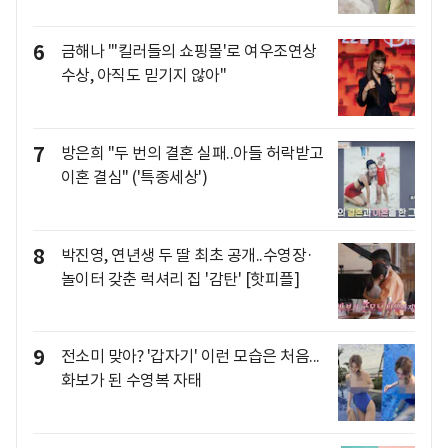
6
금해나 "'킬러들의 쇼핑몰'로 여우조연상
수상, 아직도 믿기지 않아"
7
방은희 "두 번의 결혼 실패..아들 허락받고
이혼 결심" ('특종세상')
8
박진영, 연년생 두 딸 최초 공개..수영장·
놀이터 갖춘 럭셔리 집 '감탄' [핫피플]
9
전소미 맞아? '갑자기' 이런 모습은 처음...
화보가 된 수영복 자태