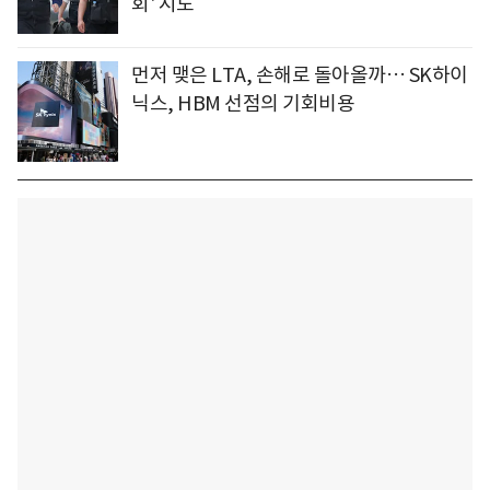
회' 시도
먼저 맺은 LTA, 손해로 돌아올까… SK하이
닉스, HBM 선점의 기회비용