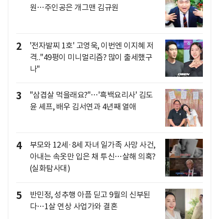
원…주인공은 개그맨 김규원
2
'전자발찌 1호' 고영욱, 이번엔 이지혜 저
격.."49평이 미니멀리즘? 많이 출세했구
나"
3
"삼겹살 먹을래요?"…'흑백요리사' 김도
윤 셰프, 배우 김서연과 4년째 열애
4
부모와 12세·8세 자녀 일가족 사망 사건,
아내는 속옷만 입은 채 투신…살해 의혹?
(실화탐사대)
5
반민정, 성추행 아픔 딛고 9월의 신부된
다…1살 연상 사업가와 결혼