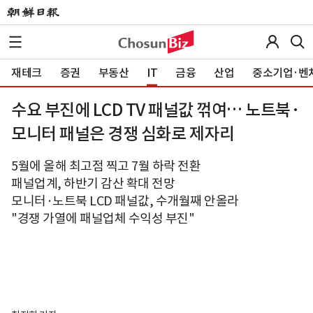
재테크
증권
부동산
IT
금융
산업
중소기업·벤
수요 부진에 LCD TV 패널값 꺾여… 노트북·
모니터 패널은 경쟁 심화로 제자리
5월에 올해 최고점 찍고 7월 하락 전환
패널업계, 하반기 감산 확대 전망
모니터·노트북 LCD 패널값, 수개월째 안올라
"경쟁 가열에 패널업체 수익성 부진"